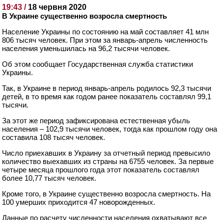
19:43 /
18 червня 2020
В Украине существенно возросла смертность
Население Украины по состоянию на май составляет 41 млн
806 тысяч человек. При этом за январь-апрель численность
населения уменьшилась на 96,2 тысячи человек.
Об этом сообщает Государственная служба статистики
Украины.
Так, в Украине в период январь-апрель родилось 92,3 тысячи
детей, в то время как годом ранее показатель составлял 99,1
тысячи.
За этот же период зафиксирована естественная убыль
населения – 102,9 тысячи человек, тогда как прошлом году она
составила 108 тысяч человек.
Число приехавших в Украину за отчетный период превысило
количество выехавших из страны на 6755 человек. За первые
четыре месяца прошлого года этот показатель составлял
более 10,77 тысяч человек.
Кроме того, в Украине существенно возросла смертность. На
100 умерших приходится 47 новорожденных.
Данные по расчету численности населения охватывают все