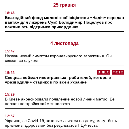
25 травня
18:46
Благодійний фонд молодіжної ініціативи «Надія» передав
вантаж для лікарень Сум: Володимир Поцелуєв про
важливість підтримки прикордоння
4 листопада
15:47
Назван новый симптом коронавирусного заражения. Он
связан со слухом
ВІДЕО
ФОТО
15:33
Спецназ поймал иностранных грабителей, которые
«разводили» стариков по всей Украине
15:29
В Киеве анонсировали появление новой линии метро. Ее
полная постройка займет полвека
12:57
Украинцы с Covid-19, которые лечатся на дому, могут быть
признаны здоровыми без результатов ПЦР-теста