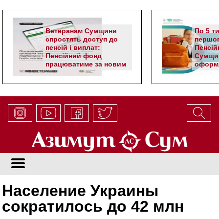
Ветеранам Сумщини
По 5 т
спростять доступ до
першог
пенсій і виплат:
Пенсій
Пенсійний фонд
Сумщи
працюватиме за новим
оформл
алгоритмом
школя
Население Украины
сократилось до 42 млн