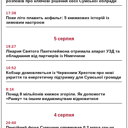
розповів про ключові рішення сесії Сумської облради
17:38
Поки літо плавить асфальт: 5 книжкових історій із
зимовим настроєм
5 серпня
19:27
Лікарня Святого Пантелеймона отримала апарат УЗД та
обладнання від партнерів із Німеччини
10:52
Кобзар домовляється із Червоним Хрестом про нові
укриття та енергетичну підтримку для Сумської громади
9:14
Понад 8 мільйонів книжок згоріли. Як допомогти
«Ранку» та іншим видавництвам відновитися
4 серпня
20:40
Пенсійний фонд Сумщини спрямував 0,2 млрд грн на