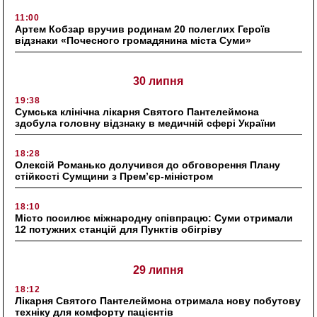
11:00
Артем Кобзар вручив родинам 20 полеглих Героїв
відзнаки «Почесного громадянина міста Суми»
30 липня
19:38
Сумська клінічна лікарня Святого Пантелеймона
здобула головну відзнаку в медичній сфері України
18:28
Олексій Романько долучився до обговорення Плану
стійкості Сумщини з Прем’єр-міністром
18:10
Місто посилює міжнародну співпрацю: Суми отримали
12 потужних станцій для Пунктів обігріву
29 липня
18:12
Лікарня Святого Пантелеймона отримала нову побутову
техніку для комфорту пацієнтів