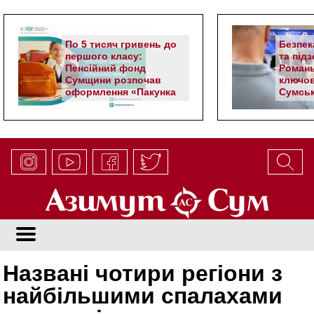
По 5 тисяч гривень до
Безпек
першого класу:
та під
Пенсійний фонд
Романь
Сумщини розпочав
ключов
оформлення «Пакунка
Сумськ
школяра»
Названі чотири регіони з
найбільшими спалахами