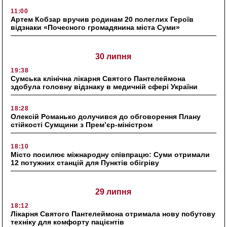
11:00
Артем Кобзар вручив родинам 20 полеглих Героїв
відзнаки «Почесного громадянина міста Суми»
30 липня
19:38
Сумська клінічна лікарня Святого Пантелеймона
здобула головну відзнаку в медичній сфері України
18:28
Олексій Романько долучився до обговорення Плану
стійкості Сумщини з Прем’єр-міністром
18:10
Місто посилює міжнародну співпрацю: Суми отримали
12 потужних станцій для Пунктів обігріву
29 липня
18:12
Лікарня Святого Пантелеймона отримала нову побутову
техніку для комфорту пацієнтів