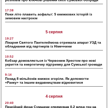
17:38
Поки літо плавить асфальт: 5 книжкових історій із
зимовим настроєм
5 серпня
19:27
Лікарня Святого Пантелеймона отримала апарат УЗД та
обладнання від партнерів із Німеччини
10:52
Кобзар домовляється із Червоним Хрестом про нові
укриття та енергетичну підтримку для Сумської громади
9:14
Понад 8 мільйонів книжок згоріли. Як допомогти
«Ранку» та іншим видавництвам відновитися
4 серпня
20:40
Пенсійний фонд Сумщини спрямував 0,2 млрд грн на