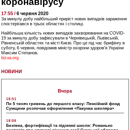
коронавірусу
17:55 /
6 червня 2020
За минулу добу найбільший приріст нових випадків зараження
спостерігався в трьох областях і столиці.
Найбільша кількість нових випадків захворювання на COVID-
19 за минулу добу зафіксували в Чернівецькій, Львівській,
Рівненській областях та місті Києві. Про це під час брифінгу в
суботу, 6 червня, повідомив міністр охорони здоров’я України
Максим Степанов.
bizua.org
НОВИНИ
Вчора
18:51
По 5 тисяч гривень до першого класу: Пенсійний фонд
Сумщини розпочав оформлення «Пакунка школяра»
18:06
Безпека, фортифікації та підземні школи: Романько
розповів про ключові рішення сесії Сумської облради