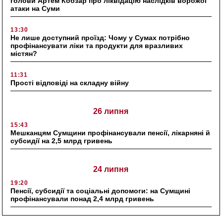
голови Артем Кобзар про ліквідацію наслідків ворожої
атаки на Суми
13:30
Не лише доступний проїзд: Чому у Сумах потрібно
профінансувати ліки та продукти для вразливих
містян?
11:31
Прості відповіді на складну війну
26 липня
15:43
Мешканцям Сумщини профінансували пенсії, лікарняні й
субсидії на 2,5 млрд гривень
24 липня
19:20
Пенсії, субсидії та соціальні допомоги: на Сумщині
профінансували понад 2,4 млрд гривень