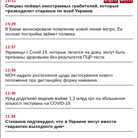
ВІДЕО
ФОТО
15:33
Спецназ поймал иностранных грабителей, которые
«разводили» стариков по всей Украине
15:29
В Киеве анонсировали появление новой линии метро. Ее
полная постройка займет полвека
12:57
Украинцы с Covid-19, которые лечатся на дому, могут быть
признаны здоровыми без результатов ПЦР-теста
12:50
МОН надало роз’яснення щодо застосування нового
положення про дистанційну форму навчання
12:40
Уряд додатково виділив майже 1,3 млрд грн на збільшення
кількості тестувань на COVID-19
11:34
Степанов подтвердил, что в Украине могут ввести
«карантин выходного дня»