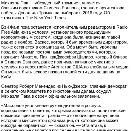
Михаэль Пак — убежденный трампист, является
близким соратником Стивена Бэннона, главного архитектора
победы Дональда Трампа на выборах в 2016 году. Об
этом пишет The New York Times.
Бэй Фанг пока останется исполнительным редактором в Radio
Free Asia из-за условия, установленного предыдущим
корпоративным советом, когда она была назначена главой
радио в ноябре. Васкес, который был временным директором,
также останется в организации. Оба могут быть уволены
позднее новыми постоянными руководителями, которых
назначит Михаэль Пак, какДжеффри Шапиро, который близок
к Стивену Бэннону, ранее принимал активное участие в
усилиях по перестройке Агентства США по глобальным медиа.
Он может быть вскоре назван главой сети для вещания на
Кубу.
Сенатор Роберт Менендес из Нью-Джерси, главный демократ
в сенатском Комитете по иностранным делам, осудил
Михаэля Пака в своем официальном заявлении.
«Массовое увольнение руководителей и роспуск
корпоративных советов, которыми занимаются политические
союзники президента Трампа — это вопиющее нарушение
истории и миссии этой организации, от которой она может
никогда не оправиться, — сказал он. — Эта атака, к
сожалению, не является последней в усилиях администрации