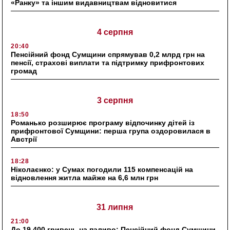
«Ранку» та іншим видавництвам відновитися
4 серпня
20:40
Пенсійний фонд Сумщини спрямував 0,2 млрд грн на
пенсії, страхові виплати та підтримку прифронтових
громад
3 серпня
18:50
Романько розширює програму відпочинку дітей із
прифронтової Сумщини: перша група оздоровилася в
Австрії
18:28
Ніколаєнко: у Сумах погодили 115 компенсацій на
відновлення житла майже на 6,6 млн грн
31 липня
21:00
До 19 400 гривень на паливо: Пенсійний фонд Сумщини