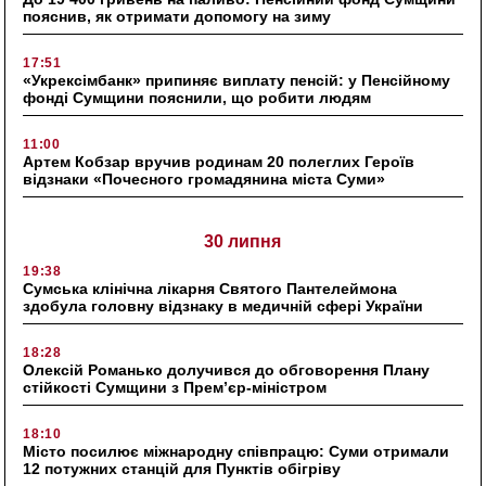
пояснив, як отримати допомогу на зиму
17:51
«Укрексімбанк» припиняє виплату пенсій: у Пенсійному
фонді Сумщини пояснили, що робити людям
11:00
Артем Кобзар вручив родинам 20 полеглих Героїв
відзнаки «Почесного громадянина міста Суми»
30 липня
19:38
Сумська клінічна лікарня Святого Пантелеймона
здобула головну відзнаку в медичній сфері України
18:28
Олексій Романько долучився до обговорення Плану
стійкості Сумщини з Прем’єр-міністром
18:10
Місто посилює міжнародну співпрацю: Суми отримали
12 потужних станцій для Пунктів обігріву