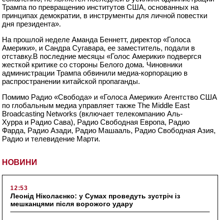
Трампа по превращению институтов США, основанных на
принципах демократии, в инструменты для личной повестки
дня президента».
На прошлой неделе Аманда Беннетт, директор «Голоса
Америки», и Сандра Сугавара, ее заместитель, подали в
отставку.В последние месяцы «Голос Америки» подвергся
жесткой критике со стороны Белого дома. Чиновники
администрации Трампа обвинили медиа-корпорацию в
распространении китайской пропаганды.
Помимо Радио «Свобода» и «Голоса Америки» Агентство США
по глобальным медиа управляет также The Middle East
Broadcasting Networks (включает телекомпанию Аль-
Хурра и Радио Сава), Радио Свободная Европа, Радио
Фарда, Радио Азади, Радио Машааль, Радио Свободная Азия,
Радио и телевидение Марти.
НОВИНИ
12:53
Леонід Ніколаєнко: у Сумах проведуть зустріч із
мешканцями після ворожого удару