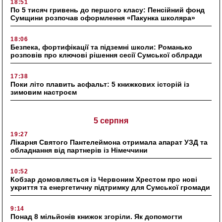
18:51
По 5 тисяч гривень до першого класу: Пенсійний фонд
Сумщини розпочав оформлення «Пакунка школяра»
18:06
Безпека, фортифікації та підземні школи: Романько
розповів про ключові рішення сесії Сумської облради
17:38
Поки літо плавить асфальт: 5 книжкових історій із
зимовим настроєм
5 серпня
19:27
Лікарня Святого Пантелеймона отримала апарат УЗД та
обладнання від партнерів із Німеччини
10:52
Кобзар домовляється із Червоним Хрестом про нові
укриття та енергетичну підтримку для Сумської громади
9:14
Понад 8 мільйонів книжок згоріли. Як допомогти