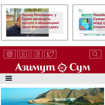
Леонід Ніколаєнко: у
Пенсій
Сумах проведуть
Сумщин
зустріч із мешканцями
млрд гр
після ворожого удару
соціал