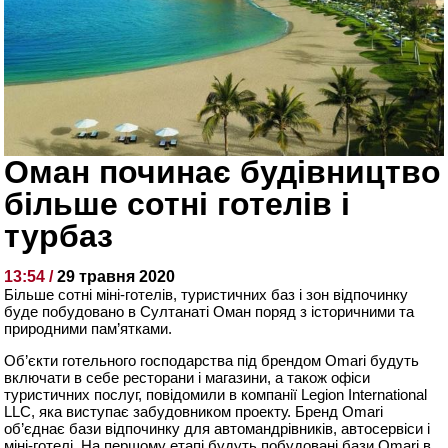
Оман починає будівництво
більше сотні готелів і
турбаз
13:54 /
29 травня 2020
Більше сотні міні-готелів, туристичних баз і зон відпочинку
буде побудовано в Султанаті Оман поряд з історичними та
природними пам’ятками.
Об’єкти готельного господарства під брендом Omari будуть
включати в себе ресторани і магазини, а також офіси
туристичних послуг, повідомили в компанії Legion International
LLC, яка виступає забудовником проекту. Бренд Omari
об’єднає бази відпочинку для автомандрівників, автосервіси і
міні-готелі. На першому етапі будуть побудовані бази Omari в