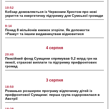
10:52
Кобзар домовляється із Червоним Хрестом про нові
укриття та енергетичну підтримку для Сумської громади
9:14
Понад 8 мільйонів книжок згоріли. Як допомогти
«Ранку» та іншим видавництвам відновитися
4 серпня
20:40
Пенсійний фонд Сумщини спрямував 0,2 млрд грн на
пенсії, страхові виплати та підтримку прифронтових
громад
3 серпня
18:50
Романько розширює програму відпочинку дітей із
прифронтової Сумщини: перша група оздоровилася в
Австрії