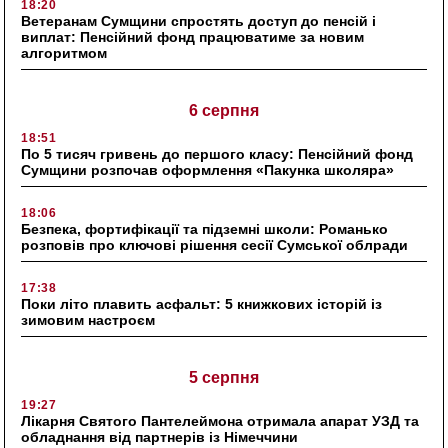
18:20
Ветеранам Сумщини спростять доступ до пенсій і
виплат: Пенсійний фонд працюватиме за новим
алгоритмом
6 серпня
18:51
По 5 тисяч гривень до першого класу: Пенсійний фонд
Сумщини розпочав оформлення «Пакунка школяра»
18:06
Безпека, фортифікації та підземні школи: Романько
розповів про ключові рішення сесії Сумської облради
17:38
Поки літо плавить асфальт: 5 книжкових історій із
зимовим настроєм
5 серпня
19:27
Лікарня Святого Пантелеймона отримала апарат УЗД та
обладнання від партнерів із Німеччини