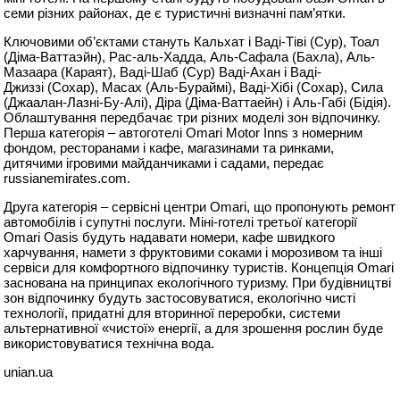
семи різних районах, де є туристичні визначні пам’ятки.
Ключовими об’єктами стануть Кальхат і Ваді-Тіві (Сур), Тоал
(Діма-Ваттаэйн), Рас-аль-Хадда, Аль-Сафала (Бахла), Аль-
Мазаара (Караят), Ваді-Шаб (Сур) Ваді-Ахан і Ваді-
Джиззі (Сохар), Масах (Аль-Бураймі), Ваді-Хібі (Сохар), Сила
(Джаалан-Лазні-Бу-Алі), Діра (Діма-Ваттаейн) і Аль-Габі (Бідія).
Облаштування передбачає три різних моделі зон відпочинку.
Перша категорія – автоготелі Omari Motor Inns з номерним
фондом, ресторанами і кафе, магазинами та ринками,
дитячими ігровими майданчиками і садами, передає
russianemirates.com.
Друга категорія – сервісні центри Omari, що пропонують ремонт
автомобілів і супутні послуги. Міні-готелі третьої категорії
Omari Oasis будуть надавати номери, кафе швидкого
харчування, намети з фруктовими соками і морозивом та інші
сервіси для комфортного відпочинку туристів. Концепція Omari
заснована на принципах екологічного туризму. При будівництві
зон відпочинку будуть застосовуватися, екологічно чисті
технології, придатні для вторинної переробки, системи
альтернативної «чистої» енергії, а для зрошення рослин буде
використовуватися технічна вода.
unian.uа