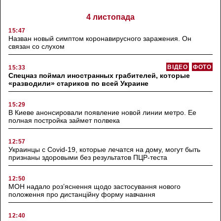
4 листопада
15:47
Назван новый симптом коронавирусного заражения. Он
связан со слухом
ВІДЕО
ФОТО
15:33
Спецназ поймал иностранных грабителей, которые
«разводили» стариков по всей Украине
15:29
В Киеве анонсировали появление новой линии метро. Ее
полная постройка займет полвека
12:57
Украинцы с Covid-19, которые лечатся на дому, могут быть
признаны здоровыми без результатов ПЦР-теста
12:50
МОН надало роз’яснення щодо застосування нового
положення про дистанційну форму навчання
12:40