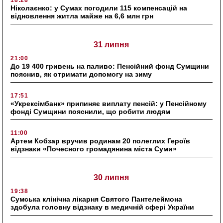
18:28
Ніколаєнко: у Сумах погодили 115 компенсацій на
відновлення житла майже на 6,6 млн грн
31 липня
21:00
До 19 400 гривень на паливо: Пенсійний фонд Сумщини
пояснив, як отримати допомогу на зиму
17:51
«Укрексімбанк» припиняє виплату пенсій: у Пенсійному
фонді Сумщини пояснили, що робити людям
11:00
Артем Кобзар вручив родинам 20 полеглих Героїв
відзнаки «Почесного громадянина міста Суми»
30 липня
19:38
Сумська клінічна лікарня Святого Пантелеймона
здобула головну відзнаку в медичній сфері України