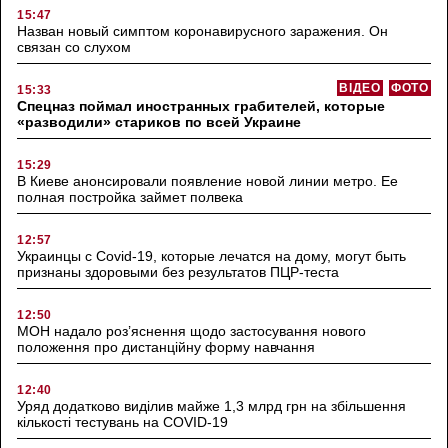
15:47
Назван новый симптом коронавирусного заражения. Он
связан со слухом
ВІДЕО
ФОТО
15:33
Спецназ поймал иностранных грабителей, которые
«разводили» стариков по всей Украине
15:29
В Киеве анонсировали появление новой линии метро. Ее
полная постройка займет полвека
12:57
Украинцы с Covid-19, которые лечатся на дому, могут быть
признаны здоровыми без результатов ПЦР-теста
12:50
МОН надало роз’яснення щодо застосування нового
положення про дистанційну форму навчання
12:40
Уряд додатково виділив майже 1,3 млрд грн на збільшення
кількості тестувань на COVID-19