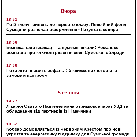
Вчора
18:51
По 5 тисяч гривень до першого класу: Пенсійний фонд
Сумщини розпочав оформлення «Пакунка школяра»
18:06
Безпека, фортифікації та підземні школи: Романько
розповів про ключові рішення сесії Сумської облради
17:38
Поки літо плавить асфальт: 5 книжкових історій із
зимовим настроєм
5 серпня
19:27
Лікарня Святого Пантелеймона отримала апарат УЗД та
обладнання від партнерів із Німеччини
10:52
Кобзар домовляється із Червоним Хрестом про нові
укриття та енергетичну підтримку для Сумської громади