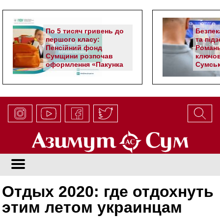
По 5 тисяч гривень до
Безпек
першого класу:
та під
Пенсійний фонд
Романь
Сумщини розпочав
ключов
оформлення «Пакунка
Сумськ
школяра»
Отдых 2020: где отдохнуть
этим летом украинцам