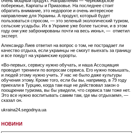
очень мощный продукт. Направления — Черноморское
побережье, Карпаты и Приазовье. На последнее стоит
обратить внимание, это недорогое и очень интересное
направление для Украины. А продукт, который будет
пользоваться спросом, — это зеленый экологический туризм,
сельские усадьбы. Их в Украине уже более тысячи, и в этом
году они уже забронированы почти на весь июнь», — отметил
эксперт.
Александр Лиев ответил на вопрос о том, не пострадает ли
качество отдыха, если украинцы не смогут выехать за границу
и все поедут на украинские курорты.
«Во-первых, сервису нужно обучать, и наша Ассоциация
проводит тренинги по вопросам сервиса. Его нужно повышать,
и людей этому нужно учить. У нас не было даже культуры
обучения этому. Кроме того, если бы вы, например, в 79 году
приехали в Турцию, когда там еще не действовал закон о
поощрении туризма, вы бы увидели, что сервиса там тоже нет.
Это все нужно воспитывать самим там, где мы отдыхаем», —
сказал он.
ukraina24.segodnya.ua
НОВИНИ