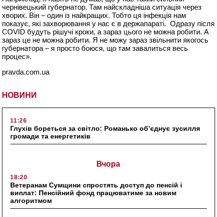
чернівецький губернатор. Там найскладніша ситуація через
хворих. Він – один із найкращих. Тобто ця інфекція нам
показує, які захворювання у нас є в держапараті. Одразу після
COVID будуть рішучі кроки, а зараз цього не можна робити. А
зараз це не можна робити. Я не можу зараз звільнити якогось
губернатора – я просто боюся, що там завалиться весь
процес».
pravda.com.ua
НОВИНИ
11:26
Глухів бореться за світло: Романько об’єднує зусилля
громади та енергетиків
Вчора
18:20
Ветеранам Сумщини спростять доступ до пенсій і
виплат: Пенсійний фонд працюватиме за новим
алгоритмом