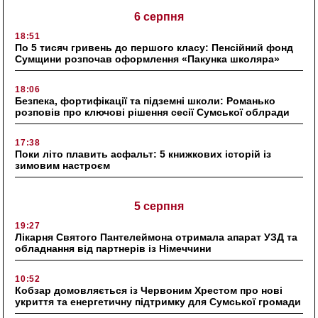
6 серпня
18:51
По 5 тисяч гривень до першого класу: Пенсійний фонд
Сумщини розпочав оформлення «Пакунка школяра»
18:06
Безпека, фортифікації та підземні школи: Романько
розповів про ключові рішення сесії Сумської облради
17:38
Поки літо плавить асфальт: 5 книжкових історій із
зимовим настроєм
5 серпня
19:27
Лікарня Святого Пантелеймона отримала апарат УЗД та
обладнання від партнерів із Німеччини
10:52
Кобзар домовляється із Червоним Хрестом про нові
укриття та енергетичну підтримку для Сумської громади