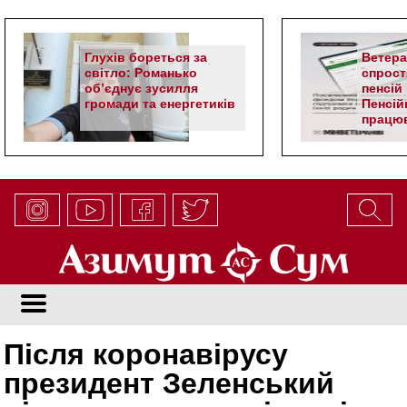
Глухів бореться за
Ветер
світло: Романько
спрост
об’єднує зусилля
пенсій 
громади та енергетиків
Пенсій
працюв
алгор
Після коронавірусу
президент Зеленський