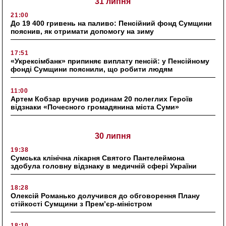
31 липня
21:00
До 19 400 гривень на паливо: Пенсійний фонд Сумщини
пояснив, як отримати допомогу на зиму
17:51
«Укрексімбанк» припиняє виплату пенсій: у Пенсійному
фонді Сумщини пояснили, що робити людям
11:00
Артем Кобзар вручив родинам 20 полеглих Героїв
відзнаки «Почесного громадянина міста Суми»
30 липня
19:38
Сумська клінічна лікарня Святого Пантелеймона
здобула головну відзнаку в медичній сфері України
18:28
Олексій Романько долучився до обговорення Плану
стійкості Сумщини з Прем’єр-міністром
18:10