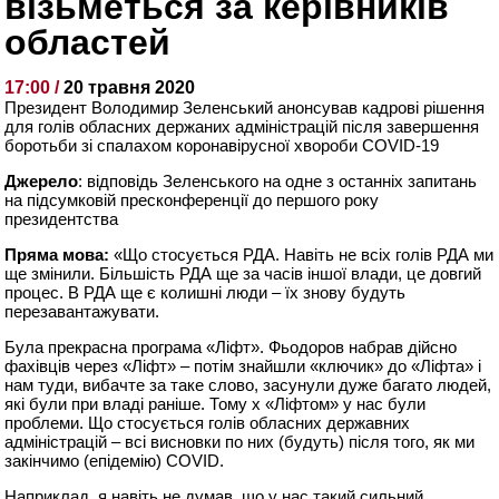
візьметься за керівників
областей
17:00 /
20 травня 2020
Президент Володимир Зеленський анонсував кадрові рішення
для голів обласних держаних адміністрацій після завершення
боротьби зі спалахом коронавірусної хвороби COVID-19
Джерело
: відповідь Зеленського на одне з останніх запитань
на підсумковій пресконференції до першого року
президентства
Пряма мова:
«Що стосується РДА. Навіть не всіх голів РДА ми
ще змінили. Більшість РДА ще за часів іншої влади, це довгий
процес. В РДА ще є колишні люди – їх знову будуть
перезавантажувати.
Була прекрасна програма «Ліфт». Фьодоров набрав дійсно
фахівців через «Ліфт» – потім знайшли «ключик» до «Ліфта» і
нам туди, вибачте за таке слово, засунули дуже багато людей,
які були при владі раніше. Тому х «Ліфтом» у нас були
проблеми. Що стосується голів обласних державних
адміністрацій – всі висновки по них (будуть) після того, як ми
закінчимо (епідемію) COVID.
Наприклад, я навіть не думав, що у нас такий сильний