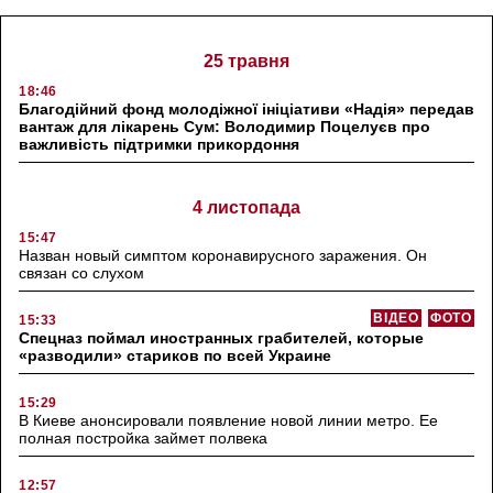
25 травня
18:46
Благодійний фонд молодіжної ініціативи «Надія» передав
вантаж для лікарень Сум: Володимир Поцелуєв про
важливість підтримки прикордоння
4 листопада
15:47
Назван новый симптом коронавирусного заражения. Он
связан со слухом
ВІДЕО
ФОТО
15:33
Спецназ поймал иностранных грабителей, которые
«разводили» стариков по всей Украине
15:29
В Киеве анонсировали появление новой линии метро. Ее
полная постройка займет полвека
12:57