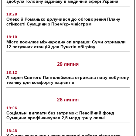
здобула головну відзнаку в медичній сфері України
18:28
Олексій Романько долучився до обговорення Плану
стійкості Сумщини з Прем’єр-міністром
18:10
Місто посилює міжнародну співпрацю: Суми отримали
12 потужних станцій для Пунктів обігріву
29 липня
18:12
Лікарня Святого Пантелеймона отримала нову побутову
техніку для комфорту пацієнтів
28 липня
19:06
Соціальні виплати без затримок: Пенсійний фонд
Сумщини профінансував 2,5 млрд грн у липні
18:48
У Сумах завершили першочергові роботи після атак: