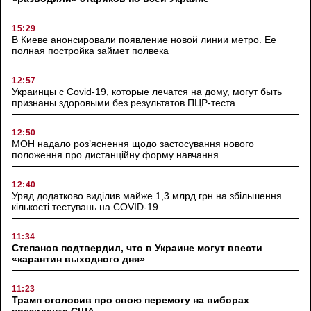
15:29
В Киеве анонсировали появление новой линии метро. Ее
полная постройка займет полвека
12:57
Украинцы с Covid-19, которые лечатся на дому, могут быть
признаны здоровыми без результатов ПЦР-теста
12:50
МОН надало роз’яснення щодо застосування нового
положення про дистанційну форму навчання
12:40
Уряд додатково виділив майже 1,3 млрд грн на збільшення
кількості тестувань на COVID-19
11:34
Степанов подтвердил, что в Украине могут ввести
«карантин выходного дня»
11:23
Трамп оголосив про свою перемогу на виборах
президента США