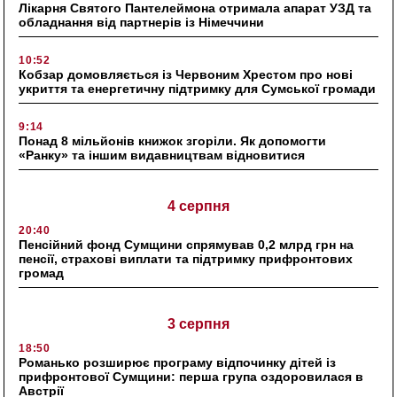
Лікарня Святого Пантелеймона отримала апарат УЗД та
обладнання від партнерів із Німеччини
10:52
Кобзар домовляється із Червоним Хрестом про нові
укриття та енергетичну підтримку для Сумської громади
9:14
Понад 8 мільйонів книжок згоріли. Як допомогти
«Ранку» та іншим видавництвам відновитися
4 серпня
20:40
Пенсійний фонд Сумщини спрямував 0,2 млрд грн на
пенсії, страхові виплати та підтримку прифронтових
громад
3 серпня
18:50
Романько розширює програму відпочинку дітей із
прифронтової Сумщини: перша група оздоровилася в
Австрії