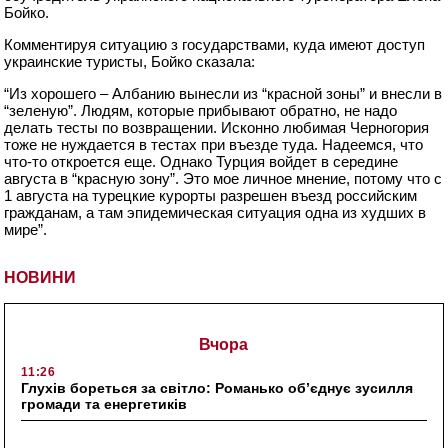
Бойко.
Комментируя ситуацию з государствами, куда имеют доступ
украинские туристы, Бойко сказала:
“Из хорошего – Албанию вынесли из “красной зоны” и внесли в
“зеленую”. Людям, которые прибывают обратно, не надо
делать тесты по возвращении. Исконно любимая Черногория
тоже не нуждается в тестах при въезде туда. Надеемся, что
что-то откроется еще. Однако Турция войдет в середине
августа в “красную зону”. Это мое личное мнение, потому что с
1 августа на турецкие курорты разрешен въезд российским
гражданам, а там эпидемическая ситуация одна из худших в
мире”.
НОВИНИ
Вчора
11:26
Глухів бореться за світло: Романько об’єднує зусилля
громади та енергетиків