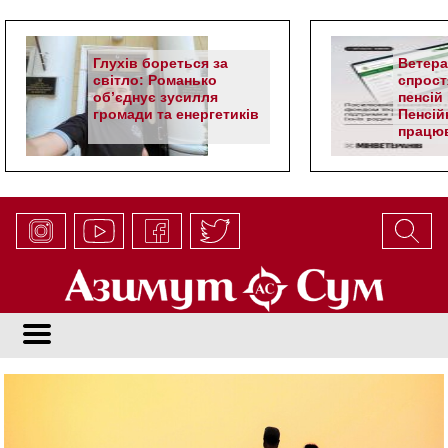
Глухів бореться за
Ветер
світло: Романько
спрост
об’єднує зусилля
пенсій 
громади та енергетиків
Пенсій
працюв
алгор