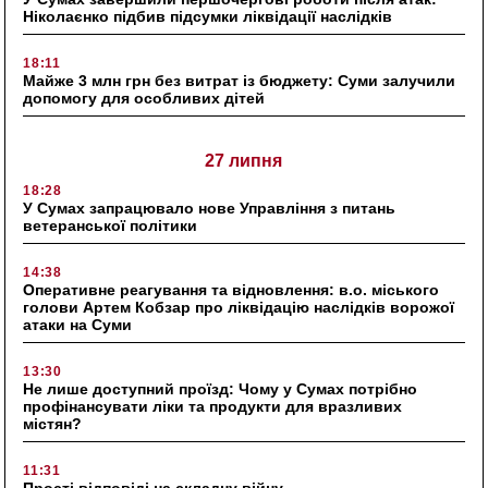
Ніколаєнко підбив підсумки ліквідації наслідків
18:11
Майже 3 млн грн без витрат із бюджету: Суми залучили
допомогу для особливих дітей
27 липня
18:28
У Сумах запрацювало нове Управління з питань
ветеранської політики
14:38
Оперативне реагування та відновлення: в.о. міського
голови Артем Кобзар про ліквідацію наслідків ворожої
атаки на Суми
13:30
Не лише доступний проїзд: Чому у Сумах потрібно
профінансувати ліки та продукти для вразливих
містян?
11:31
Прості відповіді на складну війну