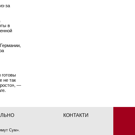
из-за
а
оты в
менной
 Германии,
ра
 готовы
е не так
просто», —
ге.
АЛЬНО
КОНТАКТИ
имут Сум
».