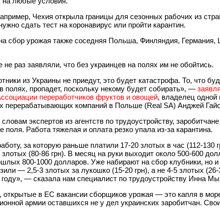
я на любые условия.
например, Чехия открыла границы для сезонных рабочих из стра
нужно сдать тест на коронавирус или пройти карантин.
на сбор урожая также соседняя Польша, Финляндия, Германия,
 не раз заявляли, что без украинцев на полях им не обойтись.
тники из Украины не приедут, это будет катастрофа. То, что бу
 полях, пропадет, поскольку некому будет собирать», —
заявля
Ассоциации переработчиков фруктов и овощей
, владелец одной 
х перерабатывающих компаний в Польше (Real SA) Анджей Гайо
 словам экспертов из агентств по трудоустройству, заробитчане
е поля. Работа тяжелая и оплата резко упала из-за карантина.
работу, за которую раньше платили 17-20 злотых в час (112-130 г
 злотых (80-86 грн). В месяц на руки выходит около 500-600 дол
шлых 800-1000 долларов. Уже набирают на сбор клубники, но и
зили — 2,5-3 злотых за лукошко (15-20 грн), а не 4-5 злотых (26-3
 году», — сказала нам специалист по трудоустройству Инна Мы
, открытые в ЕС вакансии сборщиков урожая — это капля в мор
ионной армии оставшихся не у дел украинских заробитчан. Сво