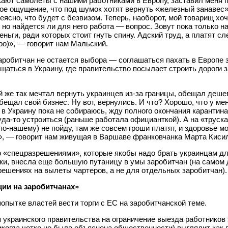
кают самолеты с нашими работниками в Европу, заставил меня 
ое ощущение, что под шумок хотят вернуть «железный занавес»
еясно, что будет с безвизом. Теперь, наоборот, мой товарищ хоч
 но найдется ли для него работа — вопрос. Зовут пока только на
деньги, ради которых стоит гнуть спину. Адский труд, а платят с
ро)», — говорит нам Мальский.
аробитчан не остается выбора — соглашаться пахать в Европе 
щаться в Украину, где правительство посылает строить дороги з
й же так мечтал вернуть украинцев из-за границы, обещал деш
бещал свой бизнес. Ну вот, вернулись. И что? Хорошо, что у ме
 в Украину пока не собираюсь, жду полного окончания карантин
да-то устроиться (раньше работала официанткой). А на «труск
по-нашему) не пойду, там же совсем гроши платят, и здоровье м
», — говорит нам живущая в Варшаве франковчанка Марта Киси
о «спецразрешениями», которые якобы надо брать украинцам д
ки, внесла еще большую путаницу в умы заробитчан (на самом 
решениях на вылеты чартеров, а не для отдельных заробитчан).
ии на заробитчанах»
попытке властей вести торги с ЕС на заробитчанской теме.
 украинского правительства на ограничение выезда работников 
икогда четко не была объяснена общественности) выглядит как 