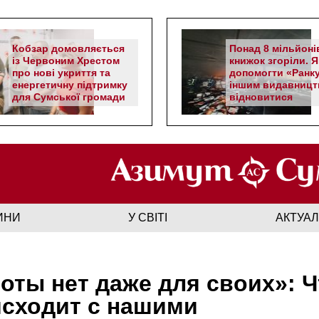
Кобзар домовляється
Понад 8 мільйоні
із Червоним Хрестом
книжок згоріли. Я
про нові укриття та
допомогти «Ранку
енергетичну підтримку
іншим видавницт
для Сумської громади
відновитися
ИНИ
У СВІТІ
АКТУА
оты нет даже для своих»: Ч
сходит с нашими