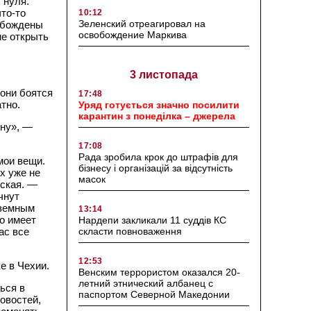
 нуля.
то-то
10:12
Зеленский отреагировал на
вобождены
освобождение Маркива
не открыть
3 листопада
 они боятся
17:48
тно.
Уряд готується значно посилити
карантин з понеділка – джерела
ину», —
17:08
Рада зробила крок до штрафів для
мои вещи.
бізнесу і організацій за відсутність
их уже не
масок
нская. —
чнут
аземным
13:14
то имеет
Нардепи закликали 11 суддів КС
ас все
скласти повноваження
12:53
е в Чехии.
Венским террористом оказался 20-
летний этнический албанец с
ься в
паспортом Северной Македонии
овостей,