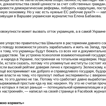
, доказательства своей ценности за счет собственных граждан
провести демократические реформы, побороть коррупцию, пост
нную экономику. Но у нас есть нужные ЕС рабочие руки?» — на
живущая в Варшаве украинская журналистка Елена Бабакова.
совокупности может вызвать отток украинцев, а в самой Украин
ее упорство правительства Шмыгаля в расторжении давнего со
о поводу возможности уехать зарабатывать и жить на Запад, при
 к тому, что украинцы будут бежать со всех ног и документальн
сударством. Так устроена психология взаимоотношений государ
 и народа в Украине, построенная на тотальном недоверии. Нед
е, кстати сказать, потому что упомянутые институты состоят из
если высокий рейтинг доверия лично к президенту Зеленскому, к
ещё воспринимает как доброго и справедливого государя, будо
ие власти на тему, что пролезут любые эксперименты с вверен
м, то это далеко не так. Потому что сработает давно выработа
ыражаемый простым «да ну вас нахрен». Ну это не считая проч
 о которых я писал раньше — потенциальной криминализации и 
 настроений», — написал на своей странице в Facebook журнал
ужно кормить»