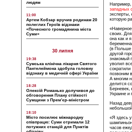
людям
Например
западных с
эксперты, 
11:00
которую р
Артем Кобзар вручив родинам 20
полеглих Героїв відзнаки
«Наверное
«Почесного громадянина міста
своих. Для
Суми»
она как и 
беременная
(в Польше 
30 липня
другой гор
знакомый п
19:38
уволил все
Сумська клінічна лікарня Святого
Пантелеймона здобула головну
сократили 
відзнаку в медичній сфері України
позвоним в
А многим н
делится с
18:28
Берневек, 
Олексій Романько долучився до
Украине и
обговорення Плану стійкості
Сумщини з Прем’єр-міністром
Назад деву
небольшой
18:10
Місто посилює міжнародну
«Я здесь у
співпрацю: Суми отримали 12
шампиньон
потужних станцій для Пунктів
часов ежед
обігріву