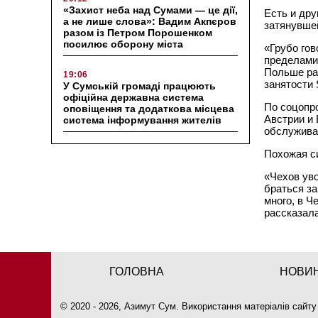
«Захист неба над Сумами — це дії,
Есть и др
а не лише слова»: Вадим Акпєров
затянувше
разом із Петром Порошенком
посилює оборону міста
«Грубо гов
пределами 
Польше ра
19:06
занятости 
У Сумській громаді працюють
офіційна державна система
По соцопр
оповіщення та додаткова місцева
Австрии и 
система інформування жителів
обслужива
Похожая си
«Чехов уво
браться за
много, в Ч
рассказала
ГОЛОВНА
НОВИ
© 2020 - 2026, Азимут Сум. Використання матеріалів сайту