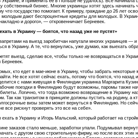
 Украине, и применить ее в Польше не удалось). Все начинала с
у собственный бизнес. Многие украинцы хотят здесь начинать ч
му что государство помогает. К примеру, граждане до 26 лет ос
в, молодым дают беспроцентные кредиты для молодых. В Украи
накладно и дорого», — откровенничает Берневек.
ехать в Украину — боятся, что назад уже не пустят»
запретами на выезд заробитчан напугали многих украинцев — и
ся в Украину. А те, что вернулись, уже думаю, как выехать обра
етят выезд, сделаю все, чтобы только не возвращаться в Укра
 Берневек.
мых, кто едет в мае-июне в Украину, чтобы забрать некоторые 
найти. Не все хотят сейчас ехать, потому что боятся, что назад 
 делится с нами живущая в Финляндии украинка Маргарита Кузи
рабочие поездки в Финляндию будут возможны, паромы также на
билеты. Логично, что тогда возможно возвращение в Украину н
м. Так как транзитом в принципе должны пустить на родину, а к
олгосрочные визы затем может вернуться в Финляндию. Но сейч
не все рискнут проверять это все на себе».
ехать в Украину и Игорь Мальский, который работает на стройк
ине заказов стало меньше, заработки упали. Подумывал вернут
начать с другом свою строительную фирму, но после всех этих н