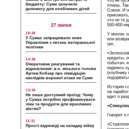
что не пус
бюджету: Суми залучили
планы. Так
допомогу для особливих дітей
Союзе. И н
приезжать,
это не те 
500-600 ев
27 липня
18:28
У многих з
У Сумах запрацювало нове
или возвра
Управління з питань ветеранської
грн.
політики
«Зеленски
кредиты, о
14:38
побыта», я
Оперативне реагування та
надеюсь ку
відновлення: в.о. міського голови
(клубнику 
Артем Кобзар про ліквідацію
подорвать
наслідків ворожої атаки на Суми
История с
13:30
на заработ
Не лише доступний проїзд: Чому
идет о раз
у Сумах потрібно профінансувати
ліки та продукти для вразливих
«Спекуляц
містян?
Говорят о 
11:31
«Стратегия
Прості відповіді на складну війну
(которая н