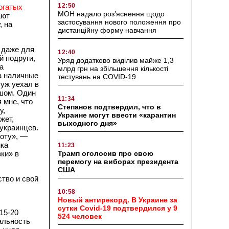
12:50
огатых
МОН надало роз’яснення щодо
ают
застосування нового положення про
, на
дистанційну форму навчання
 даже для
12:40
й подруги,
Уряд додатково виділив майже 1,3
а
млрд грн на збільшення кількості
а наличные
тестувань на COVID-19
Муж уехал в
ышом. Один
11:34
 мне, что
Степанов подтвердил, что в
у,
Украине могут ввести «карантин
жет,
выходного дня»
 украинцев.
боту», —
ика
11:23
ки» в
Трамп оголосив про свою
перемогу на виборах президента
США
тво и свой
10:58
Новый антирекорд. В Украине за
сутки Covid-19 подтвердился у 9
15-20
524 человек
альность