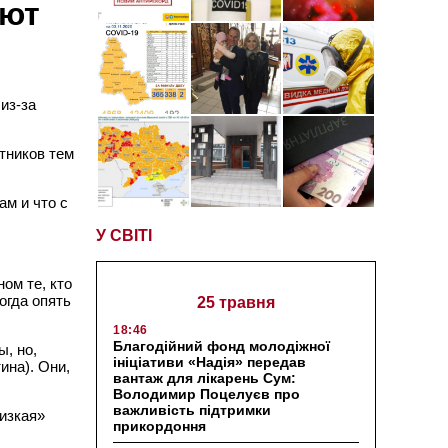
ают
из-за
тников тем
ам и что с
У СВІТІ
ом те, кто
огда опять
25 травня
18:46
Благодійний фонд молодіжної
, но,
ініціативи «Надія» передав
ина). Они,
вантаж для лікарень Сум:
Володимир Поцелуєв про
важливість підтримки
изкая»
прикордоння