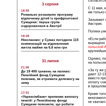
согласятс
3 серпня
С 11 мая, 
18:50
им только 
Романько розширює програму
відпочинку дітей із прифронтової
Зазывают 
Сумщини: перша група
Австрия.
оздоровилася в Австрії
Поляки уже
18:28
«Если рабо
Ніколаєнко: у Сумах погодили 115
выращено в
компенсацій на відновлення
польской 
житла майже на 6,6 млн грн
крупнейши
Однако, по
31 липня
на польски
21:00
«За ту же 
До 19 400 гривень на паливо:
дают 12-13
Пенсійний фонд Сумщини
вместо про
пояснив, як отримати допомогу на
оплату сни
зиму
в прошлом
17:51
Кроме того
«Укрексімбанк» припиняє виплату
многомилл
пенсій: у Пенсійному фонді
не хватает.
Сумщини пояснили, що робити