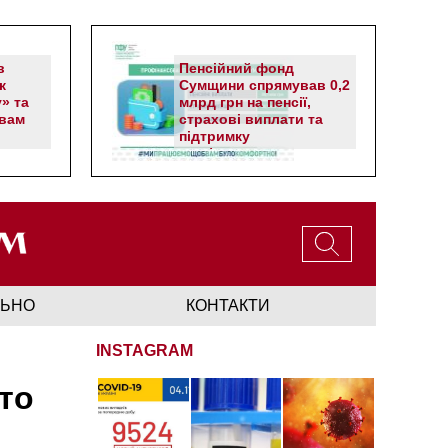
в
Пенсійний фонд
к
Сумщини спрямував 0,2
» та
млрд грн на пенсії,
вам
страхові виплати та
підтримку
прифронтових громад
ЛЬНО
КОНТАКТИ
INSTAGRAM
то