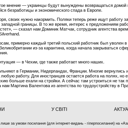
угое мнение — украинцы будут вынуждены возвращаться домой 
йся безработицы и экономического спада в Европе.
оря, своих нужно накормить. Поляки теперь реже ищут работу з
западной границы. В то же время, интерес к предложениям раб
стет», — сказал нам Доминик Матчак, сотрудник агентства вре
Silverhand.
осам, примерно каждый третий польский работник был уволен в
Великобритании из-за карантина, когда начала закрываться сфе
ния.
туация — в Чехии, где также работает много наших.
льняют в Германии, Нидерландах, Франции. Многие вернулись и
 любую работу. Для иностранцев остается работа на полях, но е
ехию больше ехали на стройки. А сейчас там устроиться не так 
 нам Мартина Валентова из агентства по трудоустройству в Пра
НИ
У СВІТІ
АКТУ
 лише за умови посилання (для інтернет-видань - гіперпосилання) на «
Аз