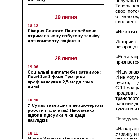
получала в
Теперь вед
свое, пото
от налого
29 липня
свое дело 
18:12
Лікарня Святого Пантелеймона
«Не хотят 
отримала нову побутову техніку
для комфорту пацієнтів
Истории с 
возвращать
«Если запр
28 липня
признается
19:06
«Ищу знако
Соціальні виплати без затримок:
Пенсійний фонд Сумщини
И не могу 
профінансував 2,5 млрд грн у
пустят, —
липні
С 14 мая 
продавать 
транспорто
18:48
рабочие д
У Сумах завершили першочергові
туманно и 
роботи після атак: Ніколаєнко
підбив підсумки ліквідації
Передумал 
наслідків
«На карант
18:11
Украину и 
Майже 3 млн грн без витрат із