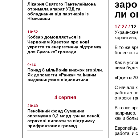
заро
Лікарня Святого Пантелеймона
отримала апарат УЗД та
ли о
обладнання від партнерів із
Німеччини
17:27 /
12
Украинские
10:52
Кобзар домовляється із
карантина,
Червоним Хрестом про нові
укриття та енергетичну підтримку
В то же вр
для Сумської громади
более оста
Как в усло
9:14
ними буде
Понад 8 мільйонів книжок згоріли.
Як допомогти «Ранку» та іншим
«Где-то 7
видавництвам відновитися
С начала к
работал по
4 серпня
откроют гр
20:40
В то же вр
Пенсійний фонд Сумщини
например, 
спрямував 0,2 млрд грн на пенсії,
как и боль
страхові виплати та підтримку
прифронтових громад
Европейцы
работа, и 