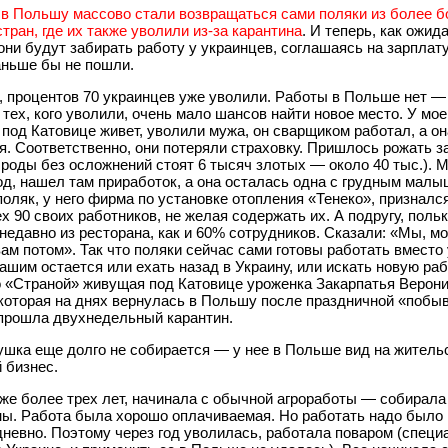
,
в Польшу массово стали возвращаться сами поляки из более б
тран, где их также уволили из-за карантина
. И теперь, как ожид
они будут забирать работу у украинцев, соглашаясь на зарплату
аньше бы не пошли.
, процентов 70 украинцев уже уволили. Работы в Польше нет —
 тех, кого уволили, очень мало шансов найти новое место. У мое
я под Катовице живет, уволили мужа, он сварщиком работал, а он
. Соответственно, они потеряли страховку. Пришлось рожать з
роды без осложнений стоят 6 тысяч злотых — около 40 тыс.). 
од, нашел там приработок, а она осталась одна с грудным мал
оляк, у него фирма по установке отопления «Тенеко», признался
х 90 своих работников, не желая содержать их. А подругу, польк
недавно из ресторана, как и 60% сотрудников. Сказали: «Мы, мо
ам потом». Так что поляки сейчас сами готовы работать вместо
ашим остается или ехать назад в Украину, или искать новую ра
о «Страной» живущая под Катовице уроженка Закарпатья Верон
которая на днях вернулась в Польшу после праздничной «побыв
 прошла двухнедельный карантин.
шка еще долго не собирается — у нее в Польше вид на жительс
 бизнес.
же более трех лет, начинала с обычной агроработы — собирала
ы. Работа была хорошо оплачиваемая. Но работать надо было 
невно. Поэтому через год уволилась, работала поваром (специ