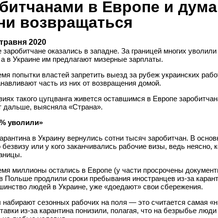
битчанами в Европе и дум
ни возвращаться
 травня 2020
 заробитчане оказались в западне. За границей многих уволили 
 а в Украине им предлагают мизерные зарплаты.
емя попытки властей запретить выезд за рубеж украинских рабо
навливают часть из них от возвращения домой.
виях такого цугцванга живется оставшимся в Европе заробитчан
т дальше, выясняла «Страна».
0% уволили»
арантина в Украину вернулись сотни тысяч заробитчан. В основн
 безвизу или у кого заканчивались рабочие визы, ведь неясно, к
аницы.
емя миллионы остались в Европе (у части просрочены документы
в Польше продлили сроки пребывания иностранцев из-за карант
шинство людей в Украине, уже «доедают» свои сбережения.
 набирают сезонных рабочих на поля — это считается самая «н
ставки из-за карантина понизили, полагая, что на безрыбье люди