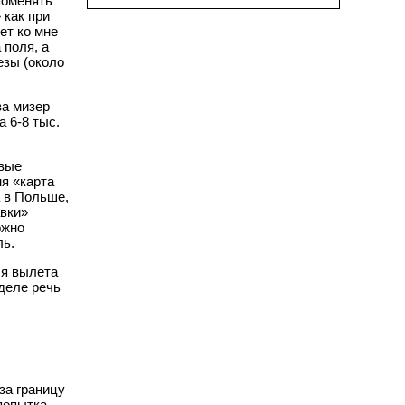
поменять
 как при
ет ко мне
 поля, а
лезы (около
за мизер
а 6-8 тыс.
евые
ня «карта
а в Польше,
авки»
ожно
ль.
ля вылета
деле речь
за границу
попытка