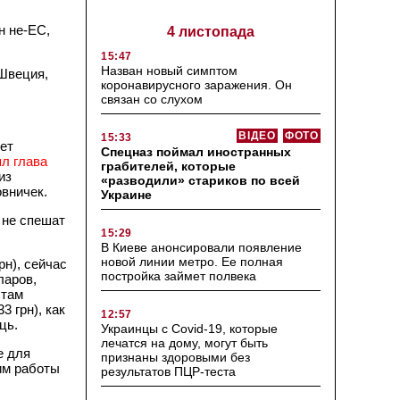
н не-ЕС,
4 листопада
15:47
Назван новый симптом
 Швеция,
коронавирусного заражения. Он
связан со слухом
ВІДЕО
ФОТО
15:33
дет
Спецназ поймал иностранных
л глава
грабителей, которые
из
«разводили» стариков по всей
вничек.
Украине
 не спешат
15:29
В Киеве анонсировали появление
новой линии метро. Ее полная
рн), сейчас
постройка займет полвека
ларов,
 там
3 грн), как
12:57
ць.
Украинцы с Covid-19, которые
лечатся на дому, могут быть
е для
признаны здоровыми без
им работы
результатов ПЦР-теста