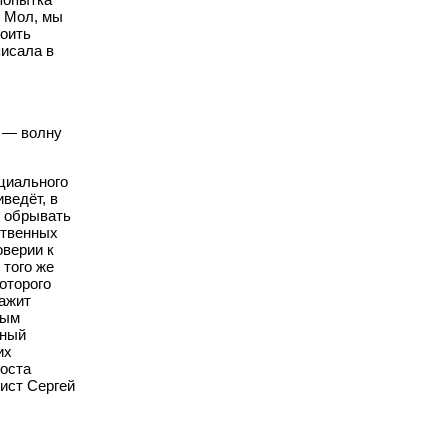
. Мол, мы
роить
писала в
е — волну
циального
ведёт, в
о обрывать
ственных
оверии к
 того же
оторого
ражит
ным
нный
их
роста
ист Сергей