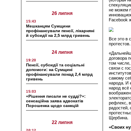
спекуляции
не можем 
26 липня
инновацио
Facebook 
15:43
Мешканцям Сумщини
профінансували пенсії, лікарняні
й субсидії на 2,5 млрд гривень
Все это в 
протестов.
24 липня
«Дальнейш
договора п
19:20
том числе,
Пенсії, субсидії та соціальні
связи с го
допомоги: на Сумщині
институтов
профінансували понад 2,4 млрд
самому себ
гривень
народа. И 
народ всё 
15:03
воображен
«Рішення писали не судді?»:
электорато
сенсаційна заява адвокатів
рефлекс, в
Порошенка щодо санкцій
радостей,
протестных
Щербина.
22 липня
«Своих н
20:12