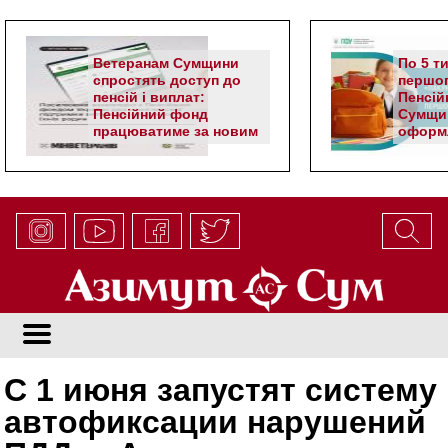
Ветеранам Сумщини
По 5 т
спростять доступ до
першог
пенсій і виплат:
Пенсій
Пенсійний фонд
Сумщи
працюватиме за новим
оформл
алгоритмом
школя
С 1 июня запустят систему
автофиксации нарушений