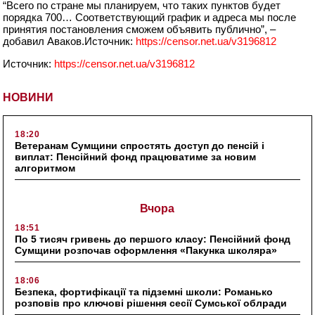
“Всего по стране мы планируем, что таких пунктов будет
порядка 700… Соответствующий график и адреса мы после
принятия постановления сможем объявить публично”, –
добавил Аваков.
Источник:
https://censor.net.ua/v3196812
Источник:
https://censor.net.ua/v3196812
НОВИНИ
18:20
Ветеранам Сумщини спростять доступ до пенсій і
виплат: Пенсійний фонд працюватиме за новим
алгоритмом
Вчора
18:51
По 5 тисяч гривень до першого класу: Пенсійний фонд
Сумщини розпочав оформлення «Пакунка школяра»
18:06
Безпека, фортифікації та підземні школи: Романько
розповів про ключові рішення сесії Сумської облради