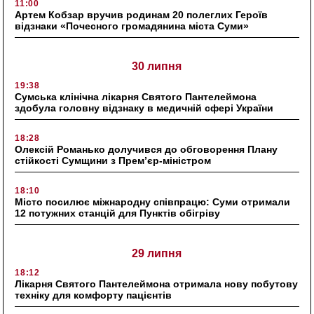
11:00
Артем Кобзар вручив родинам 20 полеглих Героїв
відзнаки «Почесного громадянина міста Суми»
30 липня
19:38
Сумська клінічна лікарня Святого Пантелеймона
здобула головну відзнаку в медичній сфері України
18:28
Олексій Романько долучився до обговорення Плану
стійкості Сумщини з Прем’єр-міністром
18:10
Місто посилює міжнародну співпрацю: Суми отримали
12 потужних станцій для Пунктів обігріву
29 липня
18:12
Лікарня Святого Пантелеймона отримала нову побутову
техніку для комфорту пацієнтів