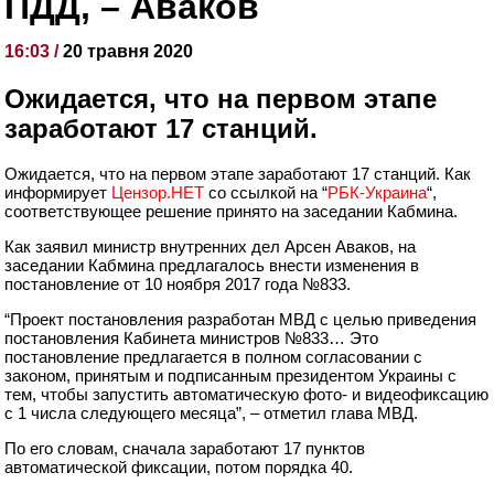
ПДД, – Аваков
16:03 /
20 травня 2020
Ожидается, что на первом этапе
заработают 17 станций.
Ожидается, что на первом этапе заработают 17 станций. Как
информирует
Цензор.НЕТ
со ссылкой на “
РБК-Украина
“,
соответствующее решение принято на заседании Кабмина.
Как заявил министр внутренних дел Арсен Аваков, на
заседании Кабмина предлагалось внести изменения в
постановление от 10 ноября 2017 года №833.
“Проект постановления разработан МВД с целью приведения
постановления Кабинета министров №833… Это
постановление предлагается в полном согласовании с
законом, принятым и подписанным президентом Украины с
тем, чтобы запустить автоматическую фото- и видеофиксацию
с 1 числа следующего месяца”, – отметил глава МВД.
По его словам, сначала заработают 17 пунктов
автоматической фиксации, потом порядка 40.