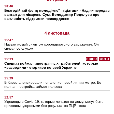
18:46
Благодійний фонд молодіжної ініціативи «Надія» передав
вантаж для лікарень Сум: Володимир Поцелуєв про
важливість підтримки прикордоння
4 листопада
15:47
Назван новый симптом коронавирусного заражения. Он
связан со слухом
ВІДЕО
ФОТО
15:33
Спецназ поймал иностранных грабителей, которые
«разводили» стариков по всей Украине
15:29
В Киеве анонсировали появление новой линии метро. Ее
полная постройка займет полвека
12:57
Украинцы с Covid-19, которые лечатся на дому, могут быть
признаны здоровыми без результатов ПЦР-теста