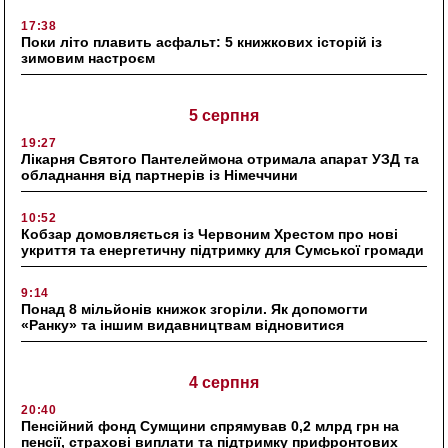
17:38
Поки літо плавить асфальт: 5 книжкових історій із
зимовим настроєм
5 серпня
19:27
Лікарня Святого Пантелеймона отримала апарат УЗД та
обладнання від партнерів із Німеччини
10:52
Кобзар домовляється із Червоним Хрестом про нові
укриття та енергетичну підтримку для Сумської громади
9:14
Понад 8 мільйонів книжок згоріли. Як допомогти
«Ранку» та іншим видавництвам відновитися
4 серпня
20:40
Пенсійний фонд Сумщини спрямував 0,2 млрд грн на
пенсії, страхові виплати та підтримку прифронтових