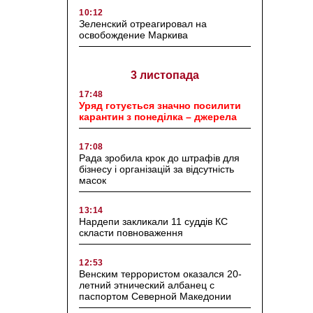
10:12
Зеленский отреагировал на
освобождение Маркива
3 листопада
17:48
Уряд готується значно посилити
карантин з понеділка – джерела
17:08
Рада зробила крок до штрафів для
бізнесу і організацій за відсутність
масок
13:14
Нардепи закликали 11 суддів КС
скласти повноваження
12:53
Венским террористом оказался 20-
летний этнический албанец с
паспортом Северной Македонии