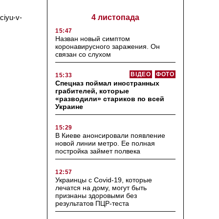
ciyu-v-
4 листопада
15:47
Назван новый симптом
коронавирусного заражения. Он
связан со слухом
ВІДЕО
ФОТО
15:33
Спецназ поймал иностранных
грабителей, которые
«разводили» стариков по всей
Украине
15:29
В Киеве анонсировали появление
новой линии метро. Ее полная
постройка займет полвека
12:57
Украинцы с Covid-19, которые
лечатся на дому, могут быть
признаны здоровыми без
результатов ПЦР-теста