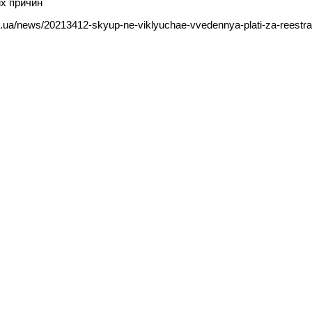
их причин
d.ua/news/20213412-skyup-ne-viklyuchae-vvedennya-plati-za-reestra