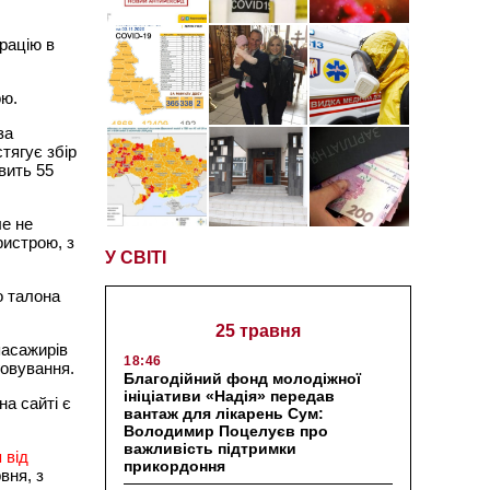
рацію в
ою.
за
стягує збір
овить 55
ле не
ристрою, з
У СВІТІ
о талона
25 травня
пасажирів
18:46
говування.
Благодійний фонд молодіжної
ініціативи «Надія» передав
на сайті є
вантаж для лікарень Сум:
Володимир Поцелуєв про
важливість підтримки
 від
прикордоння
вня, з