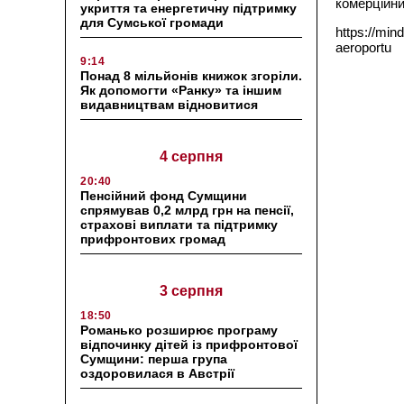
комерційн
укриття та енергетичну підтримку
для Сумської громади
https://min
aeroportu
9:14
Понад 8 мільйонів книжок згоріли.
Як допомогти «Ранку» та іншим
видавництвам відновитися
4 серпня
20:40
Пенсійний фонд Сумщини
спрямував 0,2 млрд грн на пенсії,
страхові виплати та підтримку
прифронтових громад
3 серпня
18:50
Романько розширює програму
відпочинку дітей із прифронтової
Сумщини: перша група
оздоровилася в Австрії