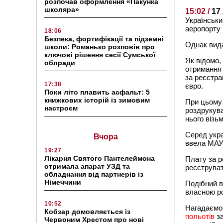
розпочав оформлення «Пакунка
школяра»
15:02 /
17
Українськи
аеропорту 
18:06
Безпека, фортифікації та підземні
Однак вид
школи: Романько розповів про
ключові рішення сесії Сумської
Як відомо,
облради
отримання 
за реєстра
17:38
євро.
Поки літо плавить асфальт: 5
книжкових історій із зимовим
При цьому 
настроєм
роздрукува
нього візьм
Серед укра
Вчора
ввела МАУ.
19:27
Лікарня Святого Пантелеймона
Плату за р
отримала апарат УЗД та
реєструват
обладнання від партнерів із
Німеччини
Подібний в
власною ро
10:52
Нагадаємо:
Кобзар домовляється із
польотів
за
Червоним Хрестом про нові