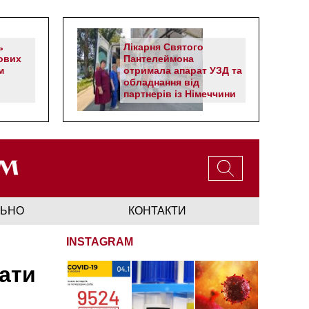
ь
Лікарня Святого
ових
Пантелеймона
м
отримала апарат УЗД та
обладнання від
партнерів із Німеччини
ЛЬНО
КОНТАКТИ
INSTAGRAM
ати