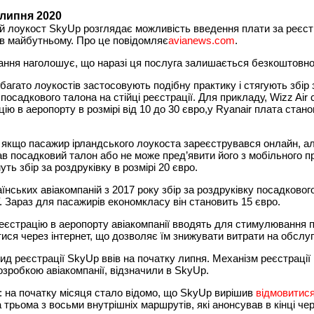
 липня 2020
й лоукост SkyUp розглядає можливість введення плати за реєст
в майбутньому. Про це повідомляє
avianews.com
.
ання наголошує, що наразі ця послуга залишається безкоштовн
 багато лоукостів застосовують подібну практику і стягують збір 
посадкового талона на стійці реєстрації. Для прикладу, Wizz Air 
цію в аеропорту в розмірі від 10 до 30 євро,у Ryanair плата стан
якщо пасажир ірландського лоукоста зареєструвався онлайн, а
в посадковий талон або не може пред’явити його з мобільного п
уть збір за роздруківку в розмірі 20 євро.
їнських авіакомпаній з 2017 року збір за роздруківку посадковог
 Зараз для пасажирів економкласу він становить 15 євро.
еєстрацію в аеропорту авіакомпанії вводять для стимулювання 
ися через інтернет, що дозволяє їм знижувати витрати на обслу
ид реєстрації SkyUp ввів на початку липня. Механізм реєстрації 
зробкою авіакомпанії, відзначили в SkyUp.
 на початку місяця стало відомо, що SkyUp вирішив
відмовитися
 трьома з восьми внутрішніх маршрутів, які анонсував в кінці чер