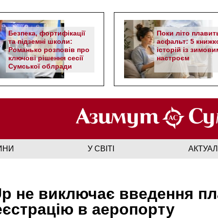
Безпека, фортифікації
Поки літо плавит
та підземні школи:
асфальт: 5 книжк
Романько розповів про
історій із зимови
ключові рішення сесії
настроєм
Сумської облради
ИНИ
У СВІТІ
АКТУА
p не виключає введення пл
еєстрацію в аеропорту