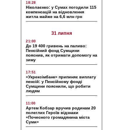
18:28
Ніколаєнко: у Сумах погодили 115
компенсацій на відновлення
житла майже на 6,6 млн грн
31 липня
21:00
До 19 400 гривень на паливо:
Пенсійний фонд Сумщини
пояснив, як отримати допомогу на
зиму
17:51
«Укрексімбанк» припиняє виплату
пенсій: у Пенсійному фонді
Сумщини пояснили, що робити
людям
11:00
Артем Кобзар вручив родинам 20
полеглих Героїв відзнаки
«Почесного громадянина міста
Суми»