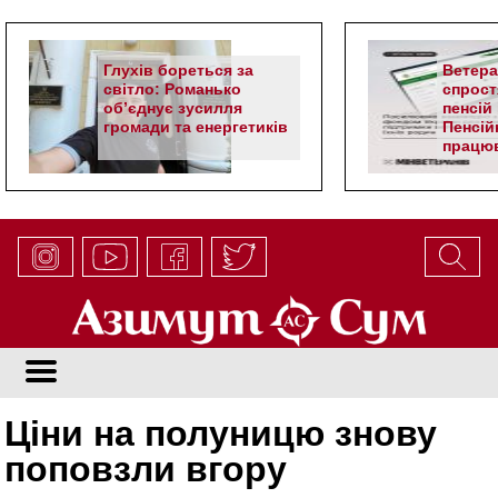
Глухів бореться за
Ветер
світло: Романько
спрост
об’єднує зусилля
пенсій 
громади та енергетиків
Пенсій
працюв
алгор
Ціни на полуницю знову
поповзли вгору