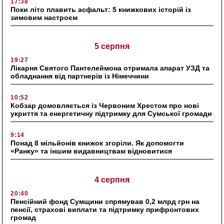
17:38
Поки літо плавить асфальт: 5 книжкових історій із
зимовим настроєм
5 серпня
19:27
Лікарня Святого Пантелеймона отримала апарат УЗД та
обладнання від партнерів із Німеччини
10:52
Кобзар домовляється із Червоним Хрестом про нові
укриття та енергетичну підтримку для Сумської громади
9:14
Понад 8 мільйонів книжок згоріли. Як допомогти
«Ранку» та іншим видавництвам відновитися
4 серпня
20:40
Пенсійний фонд Сумщини спрямував 0,2 млрд грн на
пенсії, страхові виплати та підтримку прифронтових
громад