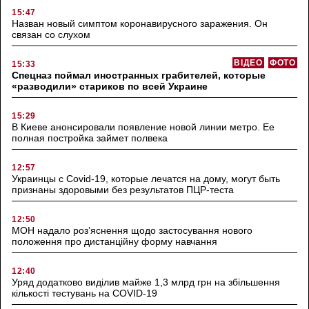
15:47
Назван новый симптом коронавирусного заражения. Он
связан со слухом
ВІДЕО
ФОТО
15:33
Спецназ поймал иностранных грабителей, которые
«разводили» стариков по всей Украине
15:29
В Киеве анонсировали появление новой линии метро. Ее
полная постройка займет полвека
12:57
Украинцы с Covid-19, которые лечатся на дому, могут быть
признаны здоровыми без результатов ПЦР-теста
12:50
МОН надало роз’яснення щодо застосування нового
положення про дистанційну форму навчання
12:40
Уряд додатково виділив майже 1,3 млрд грн на збільшення
кількості тестувань на COVID-19