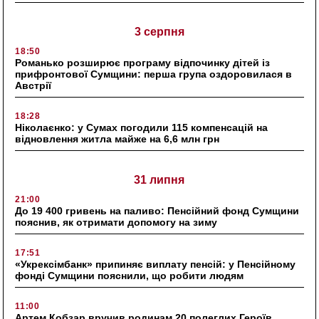
3 серпня
18:50
Романько розширює програму відпочинку дітей із
прифронтової Сумщини: перша група оздоровилася в
Австрії
18:28
Ніколаєнко: у Сумах погодили 115 компенсацій на
відновлення житла майже на 6,6 млн грн
31 липня
21:00
До 19 400 гривень на паливо: Пенсійний фонд Сумщини
пояснив, як отримати допомогу на зиму
17:51
«Укрексімбанк» припиняє виплату пенсій: у Пенсійному
фонді Сумщини пояснили, що робити людям
11:00
Артем Кобзар вручив родинам 20 полеглих Героїв