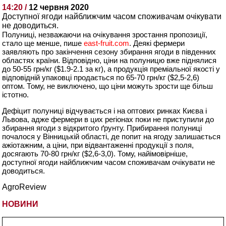
14:20 /
12 червня 2020
Доступної ягоди найближчим часом споживачам очікувати
не доводиться.
Полуниці, незважаючи на очікування зростання пропозиції,
стало ще менше, пише
east-fruit.com
. Деякі фермери
заявляють про закінчення сезону збирання ягоди в південних
областях країни. Відповідно, ціни на полуницю вже піднялися
до 50-55 грн/кг ($1.9-2.1 за кг), а продукція преміальної якості у
відповідній упаковці продається по 65-70 грн/кг ($2,5-2,6)
оптом. Тому, не виключено, що ціни можуть зрости ще більш
істотно.
Дефіцит полуниці відчувається і на оптових ринках Києва і
Львова, адже фермери в цих регіонах поки не приступили до
збирання ягоди з відкритого ґрунту. Прибирання полуниці
почалося у Вінницькій області, де попит на ягоду залишається
ажіотажним, а ціни, при відвантаженні продукції з поля,
досягають 70-80 грн/кг ($2,6-3,0). Тому, найімовірніше,
доступної ягоди найближчим часом споживачам очікувати не
доводиться.
AgroReview
НОВИНИ