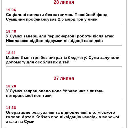
28 липня
19:06
Соціальні виплати без затримок: Пенсійний фонд
Сумщини профінансував 2,5 млрд грн у липні
18:48
У Сумах завершили першочергові роботи після атак:
Ніколаєнко підбив підсумки ліквідації наслідків
18:11
Майже 3 млн грн без витрат із бюджету: Суми залучили
допомогу для особливих дітей
27 липня
18:28
У Сумах запрацювало нове Управління з питань
ветеранської політики
14:38
Оперативне реагування та відновлення: в.о. міського
голови Артем Кобзар про ліквідацію наслідків ворожої
атаки на Суми