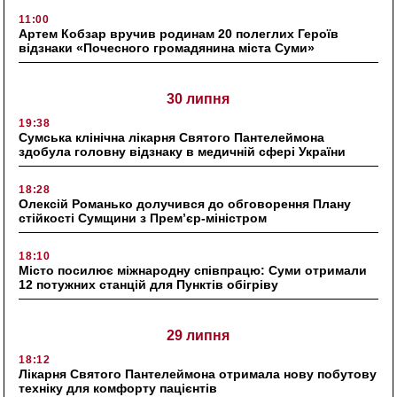
11:00
Артем Кобзар вручив родинам 20 полеглих Героїв
відзнаки «Почесного громадянина міста Суми»
30 липня
19:38
Сумська клінічна лікарня Святого Пантелеймона
здобула головну відзнаку в медичній сфері України
18:28
Олексій Романько долучився до обговорення Плану
стійкості Сумщини з Прем’єр-міністром
18:10
Місто посилює міжнародну співпрацю: Суми отримали
12 потужних станцій для Пунктів обігріву
29 липня
18:12
Лікарня Святого Пантелеймона отримала нову побутову
техніку для комфорту пацієнтів