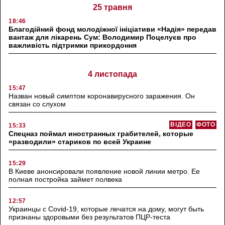
25 травня
18:46
Благодійний фонд молодіжної ініціативи «Надія» передав
вантаж для лікарень Сум: Володимир Поцелуєв про
важливість підтримки прикордоння
4 листопада
15:47
Назван новый симптом коронавирусного заражения. Он
связан со слухом
ВІДЕО
ФОТО
15:33
Спецназ поймал иностранных грабителей, которые
«разводили» стариков по всей Украине
15:29
В Киеве анонсировали появление новой линии метро. Ее
полная постройка займет полвека
12:57
Украинцы с Covid-19, которые лечатся на дому, могут быть
признаны здоровыми без результатов ПЦР-теста