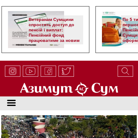
Ветеранам Сумщини
По 5 т
спростять доступ до
першог
пенсій і виплат:
Пенсій
Пенсійний фонд
Сумщи
працюватиме за новим
оформл
алгоритмом
школя