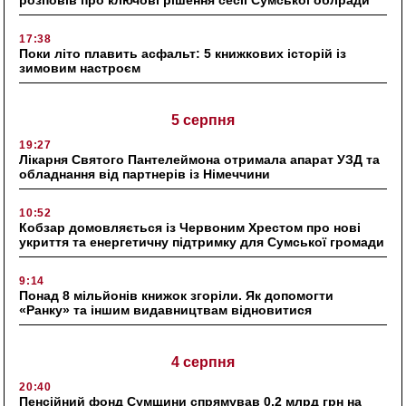
розповів про ключові рішення сесії Сумської облради
17:38
Поки літо плавить асфальт: 5 книжкових історій із
зимовим настроєм
5 серпня
19:27
Лікарня Святого Пантелеймона отримала апарат УЗД та
обладнання від партнерів із Німеччини
10:52
Кобзар домовляється із Червоним Хрестом про нові
укриття та енергетичну підтримку для Сумської громади
9:14
Понад 8 мільйонів книжок згоріли. Як допомогти
«Ранку» та іншим видавництвам відновитися
4 серпня
20:40
Пенсійний фонд Сумщини спрямував 0,2 млрд грн на