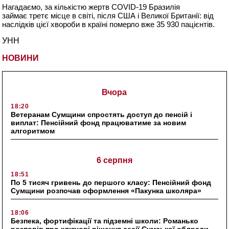
Нагадаємо, за кількістю жертв COVID-19 Бразилія
займає третє місце в світі, після США і Великої Британії: від
наслідків цієї хвороби в країні померло вже 35 930 пацієнтів.
УНН
НОВИНИ
Вчора
18:20
Ветеранам Сумщини спростять доступ до пенсій і
виплат: Пенсійний фонд працюватиме за новим
алгоритмом
6 серпня
18:51
По 5 тисяч гривень до першого класу: Пенсійний фонд
Сумщини розпочав оформлення «Пакунка школяра»
18:06
Безпека, фортифікації та підземні школи: Романько