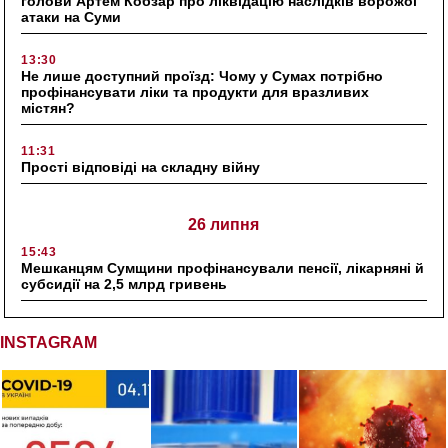
голови Артем Кобзар про ліквідацію наслідків ворожої
атаки на Суми
13:30
Не лише доступний проїзд: Чому у Сумах потрібно
профінансувати ліки та продукти для вразливих
містян?
11:31
Прості відповіді на складну війну
26 липня
15:43
Мешканцям Сумщини профінансували пенсії, лікарняні й
субсидії на 2,5 млрд гривень
INSTAGRAM