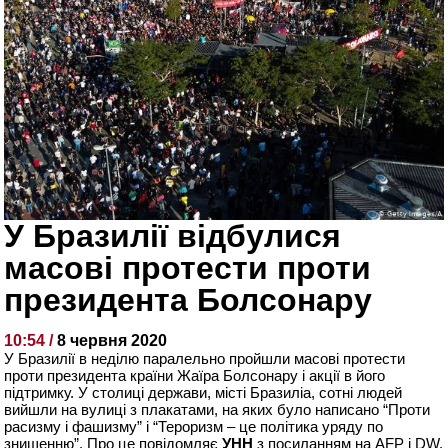
У Бразилії відбулися
масові протести проти
президента Болсонару
10:54 /
8 червня 2020
У Бразилії в неділю паралельно пройшли масові протести
проти президента країни Жаїра Болсонару і акції в його
підтримку. У столиці держави, місті Бразиліа, сотні людей
вийшли на вулиці з плакатами, на яких було написано “Проти
расизму і фашизму” і “Тероризм – це політика уряду по
знищенню”. Про це повідомляє
УНН
з посиланням на AFP і DW.