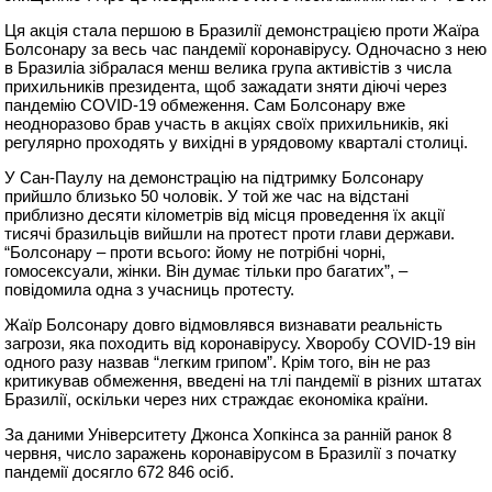
Ця акція стала першою в Бразилії демонстрацією проти Жаїра
Болсонару за весь час пандемії коронавірусу. Одночасно з нею
в Бразиліа зібралася менш велика група активістів з числа
прихильників президента, щоб зажадати зняти діючі через
пандемію COVID-19 обмеження. Сам Болсонару вже
неодноразово брав участь в акціях своїх прихильників, які
регулярно проходять у вихідні в урядовому кварталі столиці.
У Сан-Паулу на демонстрацію на підтримку Болсонару
прийшло близько 50 чоловік. У той же час на відстані
приблизно десяти кілометрів від місця проведення їх акції
тисячі бразильців вийшли на протест проти глави держави.
“Болсонару – проти всього: йому не потрібні чорні,
гомосексуали, жінки. Він думає тільки про багатих”, –
повідомила одна з учасниць протесту.
Жаїр Болсонару довго відмовлявся визнавати реальність
загрози, яка походить від коронавірусу. Хворобу COVID-19 він
одного разу назвав “легким грипом”. Крім того, він не раз
критикував обмеження, введені на тлі пандемії в різних штатах
Бразилії, оскільки через них страждає економіка країни.
За даними Університету Джонса Хопкінса за ранній ранок 8
червня, число заражень коронавірусом в Бразилії з початку
пандемії досягло 672 846 осіб.