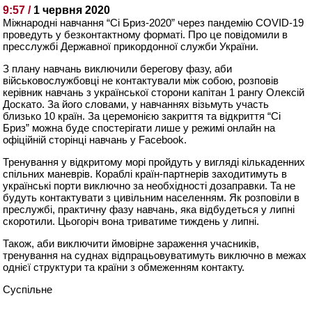
9:57 /
1 червня 2020
Міжнародні навчання “Сі Бриз-2020” через пандемію COVID-19
проведуть у безконтактному форматі. Про це повідомили в
пресслужбі Державної прикордонної служби України.
З плану навчань виключили берегову фазу, аби
військовослужбовці не контактували між собою, розповів
керівник навчань з української сторони капітан 1 рангу Олексій
Доскато. За його словами, у навчаннях візьмуть участь
близько 10 країн. За церемонією закриття та відкриття “Сі
Бриз” можна буде спостерігати лише у режимі онлайн на
офіційній сторінці навчань у Facebook.
Тренування у відкритому морі пройдуть у вигляді кількаденних
спільних маневрів. Кораблі країн-партнерів заходитимуть в
українські порти виключно за необхідності дозаправки. Та не
будуть контактувати з цивільним населенням. Як розповіли в
преслужбі, практичну фазу навчань, яка відбудеться у липні
скоротили. Цьогоріч вона триватиме тиждень у липні.
Також, аби виключити ймовірне зараження учасників,
тренування на суднах відпрацьовуватимуть виключно в межах
однієї структури та країни з обмеженням контакту.
Суспільне