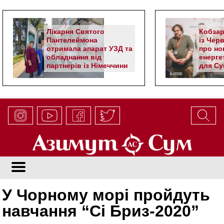
Лікарня Святого
Кобзар
Пантелеймона
із Чер
отримала апарат УЗД та
про но
обладнання від
енерге
партнерів із Німеччини
для Су
У Чорному морі пройдуть
навчання “Сі Бриз-2020”