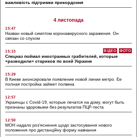
важливість підтримки прикордоння
4 листопада
15:47
Назван новый симптом коронавирусного заражения. Он
связан со слухом
ВІДЕО
ФОТО
15:33
Спецназ поймал иностранных грабителей, которые
«разводили» стариков по всей Украине
15:29
В Киеве анонсировали появление новой линии метро. Ее
полная постройка займет полвека
12:57
Украинцы с Covid-19, которые лечатся на дому, могут быть
признаны здоровыми без результатов ПЦР-теста
12:50
МОН надало роз’яснення щодо застосування нового
положення про дистанційну форму навчання