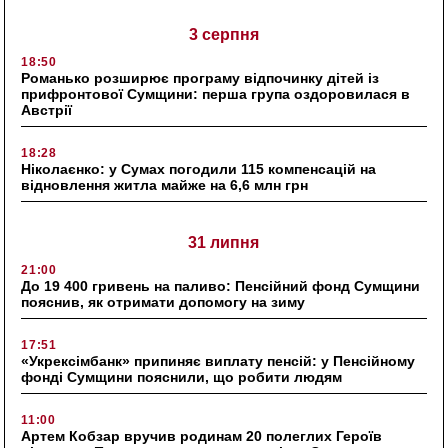
3 серпня
18:50
Романько розширює програму відпочинку дітей із
прифронтової Сумщини: перша група оздоровилася в
Австрії
18:28
Ніколаєнко: у Сумах погодили 115 компенсацій на
відновлення житла майже на 6,6 млн грн
31 липня
21:00
До 19 400 гривень на паливо: Пенсійний фонд Сумщини
пояснив, як отримати допомогу на зиму
17:51
«Укрексімбанк» припиняє виплату пенсій: у Пенсійному
фонді Сумщини пояснили, що робити людям
11:00
Артем Кобзар вручив родинам 20 полеглих Героїв