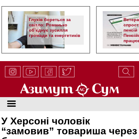
Глухів бореться за
Ветер
світло: Романько
спрост
об’єднує зусилля
пенсій 
громади та енергетиків
Пенсій
працюв
алгор
У Херсоні чоловік
“замовив” товариша через