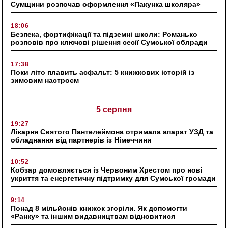
Сумщини розпочав оформлення «Пакунка школяра»
18:06
Безпека, фортифікації та підземні школи: Романько
розповів про ключові рішення сесії Сумської облради
17:38
Поки літо плавить асфальт: 5 книжкових історій із
зимовим настроєм
5 серпня
19:27
Лікарня Святого Пантелеймона отримала апарат УЗД та
обладнання від партнерів із Німеччини
10:52
Кобзар домовляється із Червоним Хрестом про нові
укриття та енергетичну підтримку для Сумської громади
9:14
Понад 8 мільйонів книжок згоріли. Як допомогти
«Ранку» та іншим видавництвам відновитися