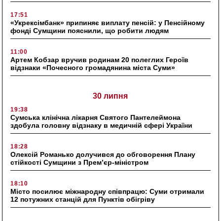
17:51
«Укрексімбанк» припиняє виплату пенсій: у Пенсійному
фонді Сумщини пояснили, що робити людям
11:00
Артем Кобзар вручив родинам 20 полеглих Героїв
відзнаки «Почесного громадянина міста Суми»
30 липня
19:38
Сумська клінічна лікарня Святого Пантелеймона
здобула головну відзнаку в медичній сфері України
18:28
Олексій Романько долучився до обговорення Плану
стійкості Сумщини з Прем’єр-міністром
18:10
Місто посилює міжнародну співпрацю: Суми отримали
12 потужних станцій для Пунктів обігріву