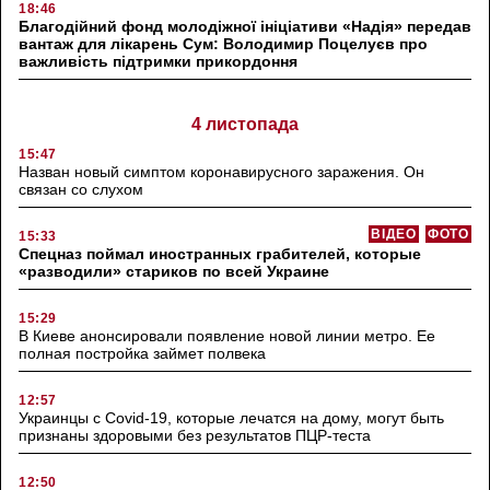
18:46
Благодійний фонд молодіжної ініціативи «Надія» передав
вантаж для лікарень Сум: Володимир Поцелуєв про
важливість підтримки прикордоння
4 листопада
15:47
Назван новый симптом коронавирусного заражения. Он
связан со слухом
ВІДЕО
ФОТО
15:33
Спецназ поймал иностранных грабителей, которые
«разводили» стариков по всей Украине
15:29
В Киеве анонсировали появление новой линии метро. Ее
полная постройка займет полвека
12:57
Украинцы с Covid-19, которые лечатся на дому, могут быть
признаны здоровыми без результатов ПЦР-теста
12:50