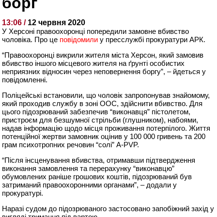
борг
13:06 /
12 червня 2020
У Херсоні правоохоронці попередили замовне вбивство
чоловіка. Про це
повідомили
у пресслужбі прокуратури АРК.
“Правоохоронці викрили жителя міста Херсон, який замовив
вбивство іншого місцевого жителя на ґрунті особистих
неприязних відносин через неповернення боргу”, – йдеться у
повідомленні.
Поліцейські встановили, що чоловік запропонував знайомому,
який проходив службу в зоні ООС, здійснити вбивство. Для
цього підозрюваний забезпечив “виконавця” пістолетом,
пристроєм для безшумної стрільби (глушником), набоями,
надав інформацію щодо місця проживання потерпілого. Життя
потенційної жертви замовник оцінив у 100 000 гривень та 200
грам психотропних речовин “солі” А-PVP.
“Після інсценування вбивства, отримавши підтвердження
виконання замовлення та перерахунку “виконавцю”
обумовлених раніше грошових коштів, підозрюваний був
затриманий правоохоронними органами”, – додали у
прокуратурі.
Наразі судом до підозрюваного застосовано запобіжний захід у
вигляді тримання під вартою.