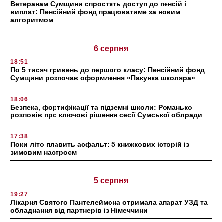
Ветеранам Сумщини спростять доступ до пенсій і
виплат: Пенсійний фонд працюватиме за новим
алгоритмом
6 серпня
18:51
По 5 тисяч гривень до першого класу: Пенсійний фонд
Сумщини розпочав оформлення «Пакунка школяра»
18:06
Безпека, фортифікації та підземні школи: Романько
розповів про ключові рішення сесії Сумської облради
17:38
Поки літо плавить асфальт: 5 книжкових історій із
зимовим настроєм
5 серпня
19:27
Лікарня Святого Пантелеймона отримала апарат УЗД та
обладнання від партнерів із Німеччини