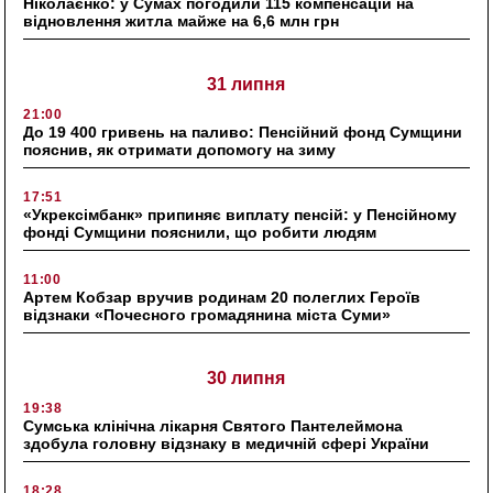
Ніколаєнко: у Сумах погодили 115 компенсацій на
відновлення житла майже на 6,6 млн грн
31 липня
21:00
До 19 400 гривень на паливо: Пенсійний фонд Сумщини
пояснив, як отримати допомогу на зиму
17:51
«Укрексімбанк» припиняє виплату пенсій: у Пенсійному
фонді Сумщини пояснили, що робити людям
11:00
Артем Кобзар вручив родинам 20 полеглих Героїв
відзнаки «Почесного громадянина міста Суми»
30 липня
19:38
Сумська клінічна лікарня Святого Пантелеймона
здобула головну відзнаку в медичній сфері України
18:28