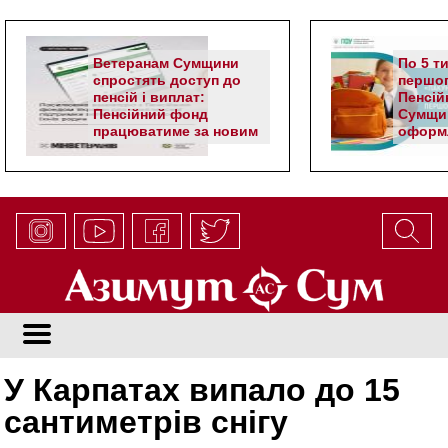
Ветеранам Сумщини
По 5 т
спростять доступ до
першог
пенсій і виплат:
Пенсій
Пенсійний фонд
Сумщи
працюватиме за новим
оформл
алгоритмом
школя
У Карпатах випало до 15
сантиметрів снігу