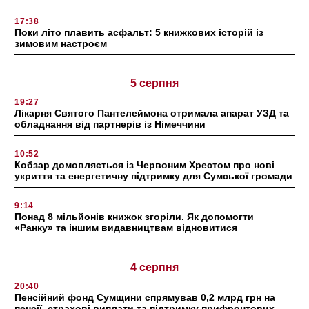
17:38
Поки літо плавить асфальт: 5 книжкових історій із
зимовим настроєм
5 серпня
19:27
Лікарня Святого Пантелеймона отримала апарат УЗД та
обладнання від партнерів із Німеччини
10:52
Кобзар домовляється із Червоним Хрестом про нові
укриття та енергетичну підтримку для Сумської громади
9:14
Понад 8 мільйонів книжок згоріли. Як допомогти
«Ранку» та іншим видавництвам відновитися
4 серпня
20:40
Пенсійний фонд Сумщини спрямував 0,2 млрд грн на
пенсії, страхові виплати та підтримку прифронтових