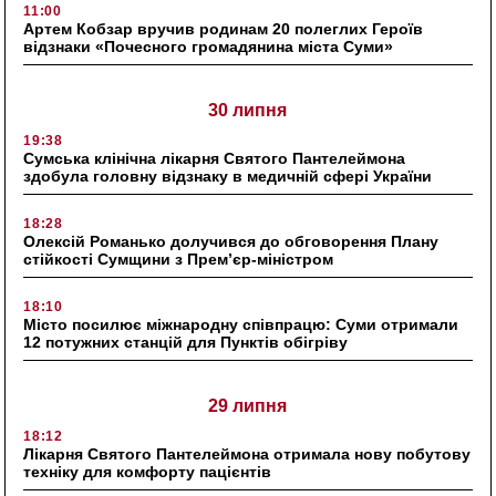
11:00
Артем Кобзар вручив родинам 20 полеглих Героїв
відзнаки «Почесного громадянина міста Суми»
30 липня
19:38
Сумська клінічна лікарня Святого Пантелеймона
здобула головну відзнаку в медичній сфері України
18:28
Олексій Романько долучився до обговорення Плану
стійкості Сумщини з Прем’єр-міністром
18:10
Місто посилює міжнародну співпрацю: Суми отримали
12 потужних станцій для Пунктів обігріву
29 липня
18:12
Лікарня Святого Пантелеймона отримала нову побутову
техніку для комфорту пацієнтів