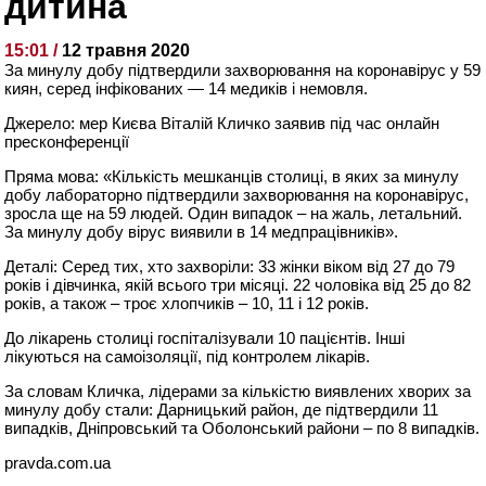
дитина
15:01 /
12 травня 2020
За минулу добу підтвердили захворювання на коронавірус у 59
киян, серед інфікованих — 14 медиків і немовля.
Джерело: мер Києва Віталій Кличко заявив під час онлайн
пресконференції
Пряма мова: «Кількість мешканців столиці, в яких за минулу
добу лабораторно підтвердили захворювання на коронавірус,
зросла ще на 59 людей. Один випадок – на жаль, летальний.
За минулу добу вірус виявили в 14 медпрацівників».
Деталі: Серед тих, хто захворіли: 33 жінки віком від 27 до 79
років і дівчинка, якій всього три місяці. 22 чоловіка від 25 до 82
років, а також – троє хлопчиків – 10, 11 і 12 років.
До лікарень столиці госпіталізували 10 пацієнтів. Інші
лікуються на самоізоляції, під контролем лікарів.
За словам Кличка, лідерами за кількістю виявлених хворих за
минулу добу стали: Дарницький район, де підтвердили 11
випадків, Дніпровський та Оболонський райони – по 8 випадків.
pravda.com.ua