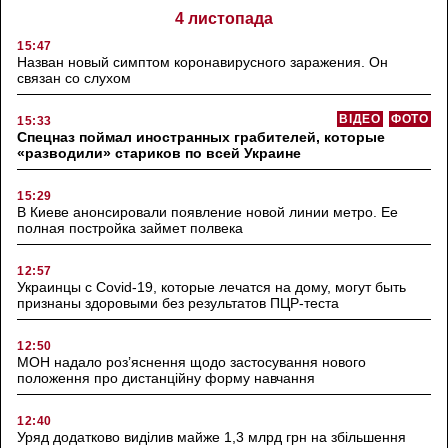
4 листопада
15:47
Назван новый симптом коронавирусного заражения. Он
связан со слухом
ВІДЕО
ФОТО
15:33
Спецназ поймал иностранных грабителей, которые
«разводили» стариков по всей Украине
15:29
В Киеве анонсировали появление новой линии метро. Ее
полная постройка займет полвека
12:57
Украинцы с Covid-19, которые лечатся на дому, могут быть
признаны здоровыми без результатов ПЦР-теста
12:50
МОН надало роз’яснення щодо застосування нового
положення про дистанційну форму навчання
12:40
Уряд додатково виділив майже 1,3 млрд грн на збільшення