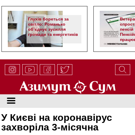
Глухів бореться за
Ветер
світло: Романько
спрост
об’єднує зусилля
пенсій 
громади та енергетиків
Пенсій
працюв
алгор
У Києві на коронавірус
захворіла 3-місячна