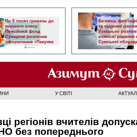
По 5 тисяч гривень до
Безпека, фортифі
першого класу:
та підземні школи
Пенсійний фонд
Романько розпов
Сумщини розпочав
ключові рішення с
оформлення «Пакунка
Сумської облрад
школяра»
ИНИ
У СВІТІ
АКТУА
зці регіонів вчителів допус
НО без попереднього