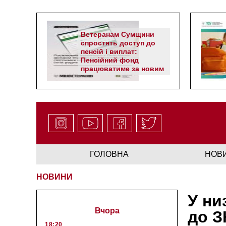
Ветеранам Сумщини
спростять доступ до
пенсій і виплат:
Пенсійний фонд
працюватиме за новим
алгоритмом
ГОЛОВНА
НОВ
НОВИНИ
У ни
Вчора
до З
18:20