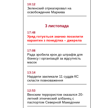
10:12
Зеленский отреагировал на
освобождение Маркива
3 листопада
17:48
Уряд готується значно посилити
карантин з понеділка – джерела
17:08
Рада зробила крок до штрафів для
бізнесу і організацій за відсутність
масок
13:14
Нардепи закликали 11 суддів КС
скласти повноваження
12:53
Венским террористом оказался 20-
летний этнический албанец с
паспортом Северной Македонии