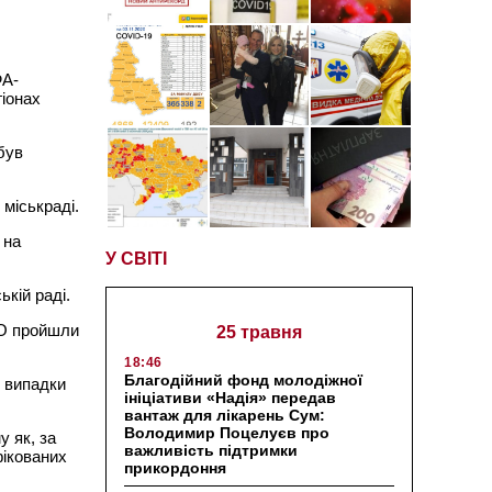
ФА-
гіонах
був
 міськраді.
 на
У СВІТІ
ькій раді.
НО пройшли
25 травня
18:46
Благодійний фонд молодіжної
3 випадки
ініціативи «Надія» передав
вантаж для лікарень Сум:
Володимир Поцелуєв про
у як, за
важливість підтримки
фікованих
прикордоння