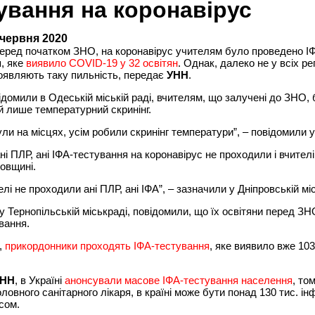
ування на коронавірус
 червня 2020
перед початком ЗНО, на коронавірус учителям було проведено І
, яке
виявило СOVID-19 у 32 освітян
. Однак, далеко не у всіх ре
оявляють таку пильність, передає
УНН
.
відомили в Одеській міській раді, вчителям, що залучені до ЗНО, 
 лише температурний скринінг.
ли на місцях, усім робили скринінг температури”, – повідомили у
ні ПЛР, ані ІФА-тестування на коронавірус не проходили і вчителі
овщині.
лі не проходили ані ПЛР, ані ІФА”, – зазначили у Дніпровській міс
у Тернопільській міськраді, повідомили, що їх освітяни перед З
вання.
,
прикордонники проходять ІФА-тестування
, яке виявило вже 10
УНН
, в Україні
анонсували масове ІФА-тестування населення
, том
оловного санітарного лікаря, в країні може бути понад 130 тис. ін
сом.