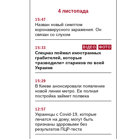
4 листопада
15:47
Назван новый симптом
коронавирусного заражения. Он
связан со слухом
ВІДЕО
ФОТО
15:33
Спецназ поймал иностранных
грабителей, которые
«разводили» стариков по всей
Украине
15:29
В Киеве анонсировали появление
новой линии метро. Ее полная
постройка займет полвека
12:57
Украинцы с Covid-19, которые
лечатся на дому, могут быть
признаны здоровыми без
результатов ПЦР-теста