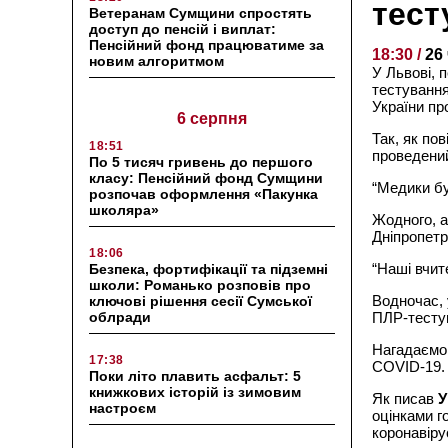
тест
Ветеранам Сумщини спростять
доступ до пенсій і виплат:
Пенсійний фонд працюватиме за
18:30 /
26
новим алгоритмом
У Львові, 
тестування
України пр
6 серпня
Так, як по
18:51
проведений
По 5 тисяч гривень до першого
класу: Пенсійний фонд Сумщини
“Медики бу
розпочав оформлення «Пакунка
школяра»
Жодного, а
Дніпропетр
18:06
“Наші вчите
Безпека, фортифікації та підземні
школи: Романько розповів про
Водночас, 
ключові рішення сесії Сумської
облради
ПЛР-тесту
Нагадаємо
17:38
COVID-19.
Поки літо плавить асфальт: 5
книжкових історій із зимовим
Як писав
настроєм
оцінками г
коронавіру