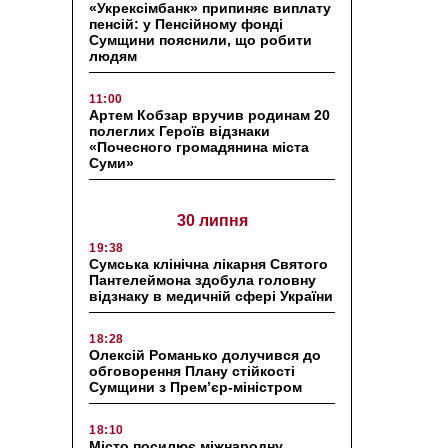
«Укрексімбанк» припиняє виплату
пенсій: у Пенсійному фонді
Сумщини пояснили, що робити
людям
11:00
Артем Кобзар вручив родинам 20
полеглих Героїв відзнаки
«Почесного громадянина міста
Суми»
30 липня
19:38
Сумська клінічна лікарня Святого
Пантелеймона здобула головну
відзнаку в медичній сфері України
18:28
Олексій Романько долучився до
обговорення Плану стійкості
Сумщини з Прем’єр-міністром
18:10
Місто посилює міжнародну