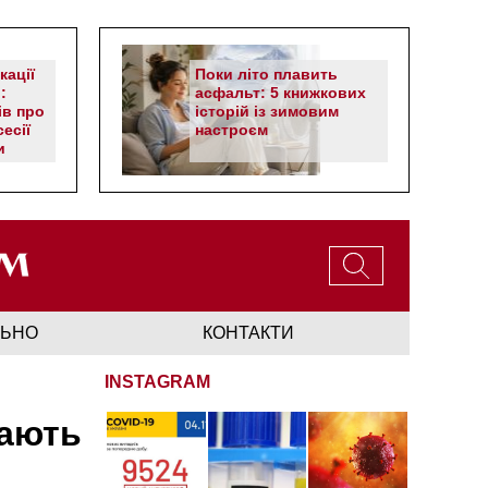
кації
Поки літо плавить
:
асфальт: 5 книжкових
ів про
історій із зимовим
есії
настроєм
и
ЛЬНО
КОНТАКТИ
INSTAGRAM
кають