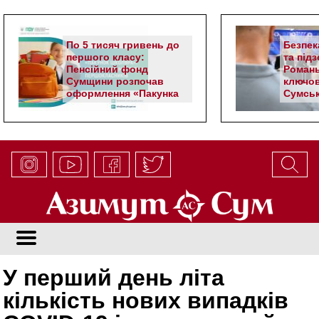
По 5 тисяч гривень до
Безпек
першого класу:
та під
Пенсійний фонд
Романь
Сумщини розпочав
ключов
оформлення «Пакунка
Сумськ
школяра»
У перший день літа
кількість нових випадків