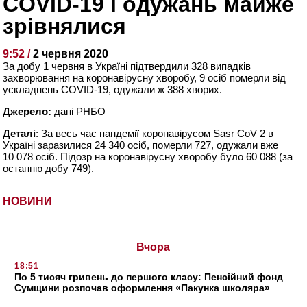
COVID-19 і одужань майже
зрівнялися
9:52 /
2 червня 2020
За добу 1 червня в Україні підтвердили 328 випадків
захворювання на коронавірусну хворобу, 9 осіб померли від
ускладнень COVID-19, одужали ж 388 хворих.
Джерело:
дані РНБО
Деталі
: За весь час пандемії коронавірусом Sasr CoV 2 в
Україні заразилися 24 340 осіб, померли 727, одужали вже
10 078 осіб. Підозр на коронавірусну хворобу було 60 088 (за
останню добу 749).
НОВИНИ
Вчора
18:51
По 5 тисяч гривень до першого класу: Пенсійний фонд
Сумщини розпочав оформлення «Пакунка школяра»