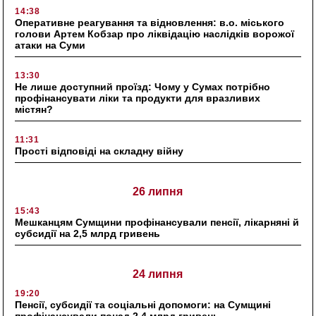
14:38
Оперативне реагування та відновлення: в.о. міського
голови Артем Кобзар про ліквідацію наслідків ворожої
атаки на Суми
13:30
Не лише доступний проїзд: Чому у Сумах потрібно
профінансувати ліки та продукти для вразливих
містян?
11:31
Прості відповіді на складну війну
26 липня
15:43
Мешканцям Сумщини профінансували пенсії, лікарняні й
субсидії на 2,5 млрд гривень
24 липня
19:20
Пенсії, субсидії та соціальні допомоги: на Сумщині
профінансували понад 2,4 млрд гривень