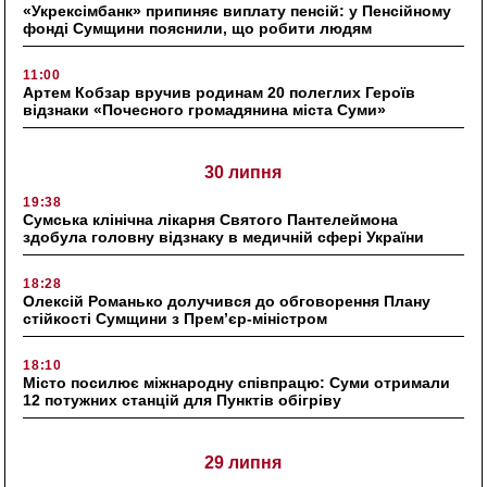
«Укрексімбанк» припиняє виплату пенсій: у Пенсійному
фонді Сумщини пояснили, що робити людям
11:00
Артем Кобзар вручив родинам 20 полеглих Героїв
відзнаки «Почесного громадянина міста Суми»
30 липня
19:38
Сумська клінічна лікарня Святого Пантелеймона
здобула головну відзнаку в медичній сфері України
18:28
Олексій Романько долучився до обговорення Плану
стійкості Сумщини з Прем’єр-міністром
18:10
Місто посилює міжнародну співпрацю: Суми отримали
12 потужних станцій для Пунктів обігріву
29 липня