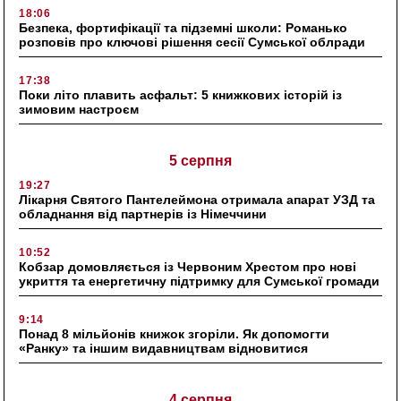
18:06
Безпека, фортифікації та підземні школи: Романько
розповів про ключові рішення сесії Сумської облради
17:38
Поки літо плавить асфальт: 5 книжкових історій із
зимовим настроєм
5 серпня
19:27
Лікарня Святого Пантелеймона отримала апарат УЗД та
обладнання від партнерів із Німеччини
10:52
Кобзар домовляється із Червоним Хрестом про нові
укриття та енергетичну підтримку для Сумської громади
9:14
Понад 8 мільйонів книжок згоріли. Як допомогти
«Ранку» та іншим видавництвам відновитися
4 серпня