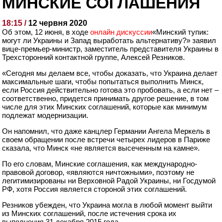
МИНСКИЕ СОГЛАШЕНИЯ
18:15 /
12 червня 2020
Об этом, 12 июня, в ходе
онлайн дискуссии
«Минский тупик:
могут ли Украины и Запад выработать альтернативу?» заявил
вице-премьер-министр, заместитель представителя Украины в
Трехсторонний контактной группе, Алексей Резников.
«Сегодня мы делаем все, чтобы доказать, что Украина делает
максимальные шаги, чтобы попытаться выполнить Минск,
если Россия действительно готова это пробовать, а если нет –
соответственно, придется принимать другое решение, в том
числе для этих Минских соглашений, которые как минимум
подлежат модернизации.
Он напомнил, что даже канцлер Германии Ангела Меркель в
своем обращении после встречи четырех лидеров в Париже
сказала, что Минск «не является высеченным на камне».
По его словам, Минские соглашения, как международно-
правовой договор, «являются ничтожными», поэтому не
легитимизированы ни Верховной Радой Украины, ни Госдумой
РФ, хотя Россия является стороной этих соглашений.
Резников убежден, что Украина могла в любой момент выйти
из Минских соглашений, после истечения срока их
выполнения 31 декабря 2015 года.