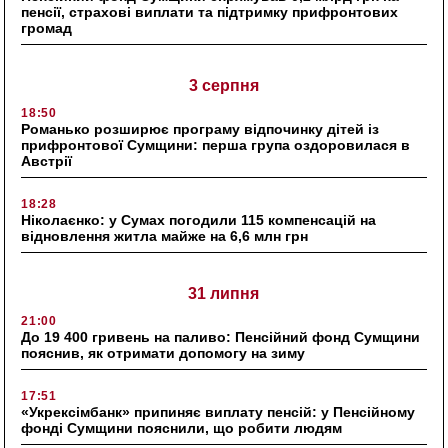
пенсії, страхові виплати та підтримку прифронтових
громад
3 серпня
18:50
Романько розширює програму відпочинку дітей із
прифронтової Сумщини: перша група оздоровилася в
Австрії
18:28
Ніколаєнко: у Сумах погодили 115 компенсацій на
відновлення житла майже на 6,6 млн грн
31 липня
21:00
До 19 400 гривень на паливо: Пенсійний фонд Сумщини
пояснив, як отримати допомогу на зиму
17:51
«Укрексімбанк» припиняє виплату пенсій: у Пенсійному
фонді Сумщини пояснили, що робити людям