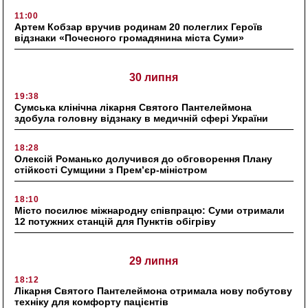
11:00
Артем Кобзар вручив родинам 20 полеглих Героїв
відзнаки «Почесного громадянина міста Суми»
30 липня
19:38
Сумська клінічна лікарня Святого Пантелеймона
здобула головну відзнаку в медичній сфері України
18:28
Олексій Романько долучився до обговорення Плану
стійкості Сумщини з Прем’єр-міністром
18:10
Місто посилює міжнародну співпрацю: Суми отримали
12 потужних станцій для Пунктів обігріву
29 липня
18:12
Лікарня Святого Пантелеймона отримала нову побутову
техніку для комфорту пацієнтів