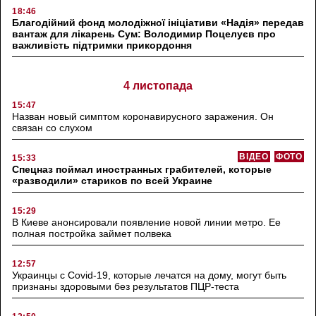
18:46
Благодійний фонд молодіжної ініціативи «Надія» передав
вантаж для лікарень Сум: Володимир Поцелуєв про
важливість підтримки прикордоння
4 листопада
15:47
Назван новый симптом коронавирусного заражения. Он
связан со слухом
ВІДЕО
ФОТО
15:33
Спецназ поймал иностранных грабителей, которые
«разводили» стариков по всей Украине
15:29
В Киеве анонсировали появление новой линии метро. Ее
полная постройка займет полвека
12:57
Украинцы с Covid-19, которые лечатся на дому, могут быть
признаны здоровыми без результатов ПЦР-теста