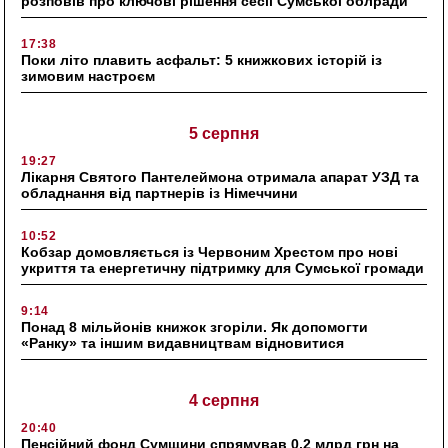
розповів про ключові рішення сесії Сумської облради
17:38
Поки літо плавить асфальт: 5 книжкових історій із
зимовим настроєм
5 серпня
19:27
Лікарня Святого Пантелеймона отримала апарат УЗД та
обладнання від партнерів із Німеччини
10:52
Кобзар домовляється із Червоним Хрестом про нові
укриття та енергетичну підтримку для Сумської громади
9:14
Понад 8 мільйонів книжок згоріли. Як допомогти
«Ранку» та іншим видавництвам відновитися
4 серпня
20:40
Пенсійний фонд Сумщини спрямував 0,2 млрд грн на