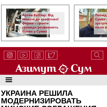
Артем Кобзар: Від
Леонід
пекарні до крафтової
Сумах 
ферми – гранти
зустрі
громади розвивають
після 
бізнес у Сумах
УКРАИНА РЕШИЛА
МОДЕРНИЗИРОВАТЬ