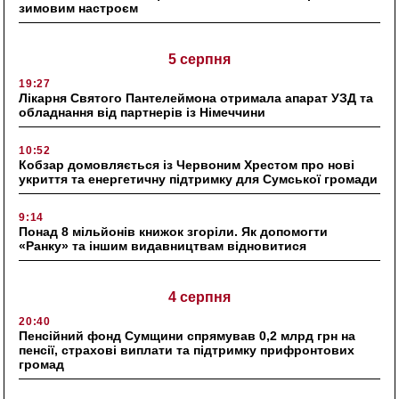
зимовим настроєм
5 серпня
19:27
Лікарня Святого Пантелеймона отримала апарат УЗД та
обладнання від партнерів із Німеччини
10:52
Кобзар домовляється із Червоним Хрестом про нові
укриття та енергетичну підтримку для Сумської громади
9:14
Понад 8 мільйонів книжок згоріли. Як допомогти
«Ранку» та іншим видавництвам відновитися
4 серпня
20:40
Пенсійний фонд Сумщини спрямував 0,2 млрд грн на
пенсії, страхові виплати та підтримку прифронтових
громад