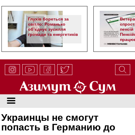
Глухів бореться за
Ветер
світло: Романько
спрост
об’єднує зусилля
пенсій 
громади та енергетиків
Пенсій
працюв
алгор
Украинцы не смогут
попасть в Германию до