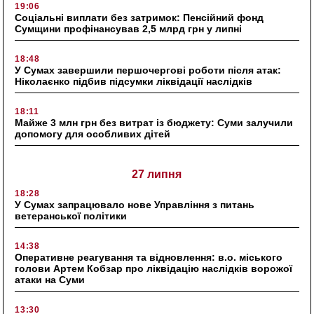
19:06
Соціальні виплати без затримок: Пенсійний фонд
Сумщини профінансував 2,5 млрд грн у липні
18:48
У Сумах завершили першочергові роботи після атак:
Ніколаєнко підбив підсумки ліквідації наслідків
18:11
Майже 3 млн грн без витрат із бюджету: Суми залучили
допомогу для особливих дітей
27 липня
18:28
У Сумах запрацювало нове Управління з питань
ветеранської політики
14:38
Оперативне реагування та відновлення: в.о. міського
голови Артем Кобзар про ліквідацію наслідків ворожої
атаки на Суми
13:30