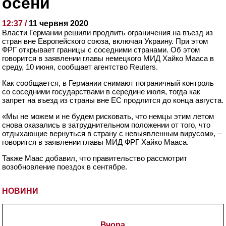
осени
12:37 /
11 червня 2020
Власти Германии решили продлить ограничения на въезд из
стран вне Европейского союза, включая Украину. При этом
ФРГ открывает границы с соседними странами. Об этом
говорится в заявлении главы немецкого МИД Хайко Мааса в
среду, 10 июня, сообщает агентство Reuters.
Как сообщается, в Германии снимают пограничный контроль
со соседними государствами в середине июля, тогда как
запрет на въезд из страны вне ЕС продлится до конца августа.
«Мы не можем и не будем рисковать, что немцы этим летом
снова оказались в затруднительном положении от того, что
отдыхающие вернуться в страну с невыявленным вирусом», –
говорится в заявлении главы МИД ФРГ Хайко Мааса.
Также Маас добавил, что правительство рассмотрит
возобновление поездок в сентябре.
НОВИНИ
Вчора