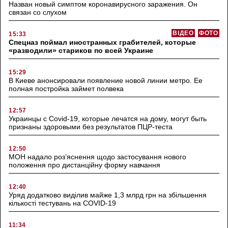
Назван новый симптом коронавирусного заражения. Он
связан со слухом
ВІДЕО
ФОТО
15:33
Спецназ поймал иностранных грабителей, которые
«разводили» стариков по всей Украине
15:29
В Киеве анонсировали появление новой линии метро. Ее
полная постройка займет полвека
12:57
Украинцы с Covid-19, которые лечатся на дому, могут быть
признаны здоровыми без результатов ПЦР-теста
12:50
МОН надало роз’яснення щодо застосування нового
положення про дистанційну форму навчання
12:40
Уряд додатково виділив майже 1,3 млрд грн на збільшення
кількості тестувань на COVID-19
11:34