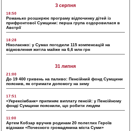
3 серпня
18:50
Романько розширює програму відпочинку дітей із
прифронтової Сумщини: перша група оздоровилася в
Австрії
18:28
Ніколаєнко: у Сумах погодили 115 компенсацій на
відновлення житла майже на 6,6 млн грн
31 липня
21:00
До 19 400 гривень на паливо: Пенсійний фонд Сумщини
пояснив, як отримати допомогу на зиму
17:51
«Укрексімбанк» припиняє виплату пенсій: у Пенсійному
фонді Сумщини пояснили, що робити людям
11:00
Артем Кобзар вручив родинам 20 полеглих Героїв
відзнаки «Почесного громадянина міста Суми»