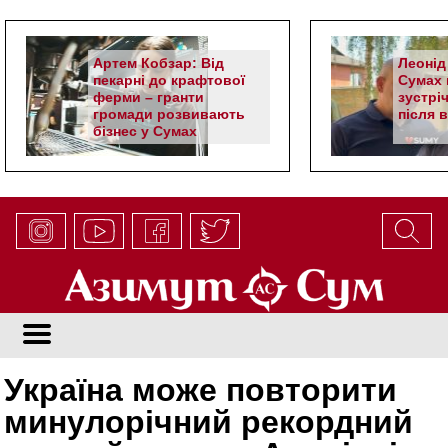
Артем Кобзар: Від
Леонід
пекарні до крафтової
Сумах 
ферми – гранти
зустрі
громади розвивають
після 
бізнес у Сумах
Україна може повторити
минулорічний рекордний