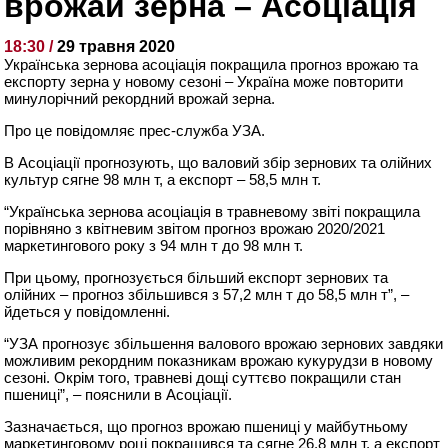
врожай зерна – Асоціація
18:30 /
29 травня 2020
Українська зернова асоціація покращила прогноз врожаю та
експорту зерна у новому сезоні – Україна може повторити
минулорічний рекордний врожай зерна.
Про це повідомляє прес-служба УЗА.
В Асоціації прогнозують, що валовий збір зернових та олійних
культур сягне 98 млн т, а експорт – 58,5 млн т.
“Українська зернова асоціація в травневому звіті покращила
порівняно з квітневим звітом прогноз врожаю 2020/2021
маркетингового року з 94 млн т до 98 млн т.
При цьому, прогнозується більший експорт зернових та
олійних – прогноз збільшився з 57,2 млн т до 58,5 млн т”, –
йдеться у повідомленні.
“УЗА прогнозує збільшення валового врожаю зернових завдяки
можливим рекордним показникам врожаю кукурудзи в новому
сезоні. Окрім того, травневі дощі суттєво покращили стан
пшениці”, – пояснили в Асоціації.
Зазначається, що прогноз врожаю пшениці у майбутньому
маркетинговому році покращився та сягне 26,8 млн т, а експорт