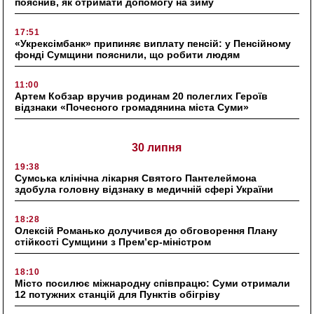
пояснив, як отримати допомогу на зиму
17:51
«Укрексімбанк» припиняє виплату пенсій: у Пенсійному
фонді Сумщини пояснили, що робити людям
11:00
Артем Кобзар вручив родинам 20 полеглих Героїв
відзнаки «Почесного громадянина міста Суми»
30 липня
19:38
Сумська клінічна лікарня Святого Пантелеймона
здобула головну відзнаку в медичній сфері України
18:28
Олексій Романько долучився до обговорення Плану
стійкості Сумщини з Прем’єр-міністром
18:10
Місто посилює міжнародну співпрацю: Суми отримали
12 потужних станцій для Пунктів обігріву