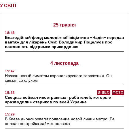
У СВІТІ
25 травня
18:46
Благодійний фонд молодіжної ініціативи «Надія» передав
вантаж для лікарень Сум: Володимир Поцелуєв про
важливість підтримки прикордоння
4 листопада
15:47
Назван новый симптом коронавирусного заражения. Он
связан со слухом
ВІДЕО
ФОТО
15:33
Спецназ поймал иностранных грабителей, которые
«разводили» стариков по всей Украине
15:29
В Киеве анонсировали появление новой линии метро. Ее
полная постройка займет полвека