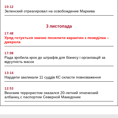
10:12
Зеленский отреагировал на освобождение Маркива
3 листопада
17:48
Уряд готується значно посилити карантин з понеділка –
джерела
17:08
Рада зробила крок до штрафів для бізнесу і організацій за
відсутність масок
13:14
Нардепи закликали 11 суддів КС скласти повноваження
12:53
Венским террористом оказался 20-летний этнический
албанец с паспортом Северной Македонии