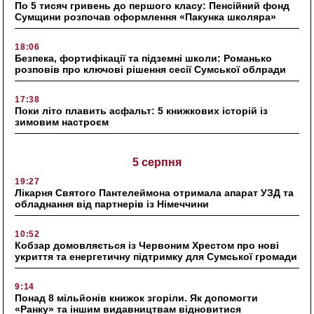
По 5 тисяч гривень до першого класу: Пенсійний фонд
Сумщини розпочав оформлення «Пакунка школяра»
18:06
Безпека, фортифікації та підземні школи: Романько
розповів про ключові рішення сесії Сумської облради
17:38
Поки літо плавить асфальт: 5 книжкових історій із
зимовим настроєм
5 серпня
19:27
Лікарня Святого Пантелеймона отримала апарат УЗД та
обладнання від партнерів із Німеччини
10:52
Кобзар домовляється із Червоним Хрестом про нові
укриття та енергетичну підтримку для Сумської громади
9:14
Понад 8 мільйонів книжок згоріли. Як допомогти
«Ранку» та іншим видавництвам відновитися