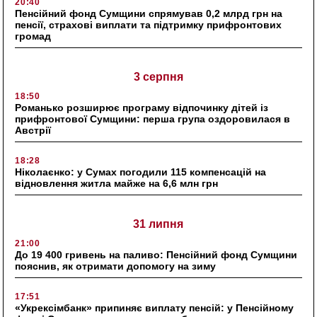
20:40
Пенсійний фонд Сумщини спрямував 0,2 млрд грн на
пенсії, страхові виплати та підтримку прифронтових
громад
3 серпня
18:50
Романько розширює програму відпочинку дітей із
прифронтової Сумщини: перша група оздоровилася в
Австрії
18:28
Ніколаєнко: у Сумах погодили 115 компенсацій на
відновлення житла майже на 6,6 млн грн
31 липня
21:00
До 19 400 гривень на паливо: Пенсійний фонд Сумщини
пояснив, як отримати допомогу на зиму
17:51
«Укрексімбанк» припиняє виплату пенсій: у Пенсійному