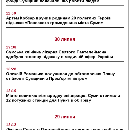
фонді Сумщини пояснили, що робити людям
11:00
Артем Кобзар вручив родинам 20 полеглих Героїв
відзнаки «Почесного громадянина міста Суми»
30 липня
19:38
Сумська клінічна лікарня Святого Пантелеймона
здобула головну відзнаку в медичній сфері України
18:28
Олексій Романько долучився до обговорення Плану
стійкості Сумщини з Прем’єр-міністром
18:10
Місто посилює міжнародну співпрацю: Суми отримали
12 потужних станцій для Пунктів обігріву
29 липня
18:12
Лікарня Святого Пантелеймона отримала нову побутову