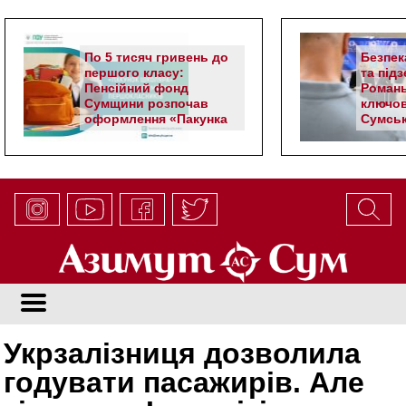
По 5 тисяч гривень до
Безпек
першого класу:
та під
Пенсійний фонд
Романь
Сумщини розпочав
ключов
оформлення «Пакунка
Сумськ
школяра»
Укрзалізниця дозволила
годувати пасажирів. Але