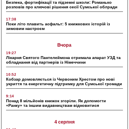
Безпека, фортифікації та підземні школи: Романько
розповів про ключові рішення сесії Сумської облради
17:38
Поки літо плавить асфальт: 5 книжкових історій із
зимовим настроєм
Вчора
19:27
Лікарня Святого Пантелеймона отримала апарат УЗД та
обладнання від партнерів із Німеччини
10:52
Кобзар домовляється із Червоним Хрестом про нові
укриття та енергетичну підтримку для Сумської громади
9:14
Понад 8 мільйонів книжок згоріли. Як допомогти
«Ранку» та іншим видавництвам відновитися
4 серпня