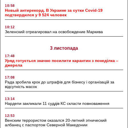
10:58
Новый антирекорд. В Украине за сутки Covid-19
подтвердился у 9 524 человек
10:12
Зеленский отреагировал на освобождение Маркива
3 листопада
17:48
Уряд готується значно посилити карантин з понеділка –
джерела
17:08
Рада зробила крок до штрафів для бізнесу і організацій за
відсутність масок
13:14
Нардепи закликали 11 суддів КС скласти повноваження
12:53
Венским террористом оказался 20-летний этнический
албанец с паспортом Северной Македонии