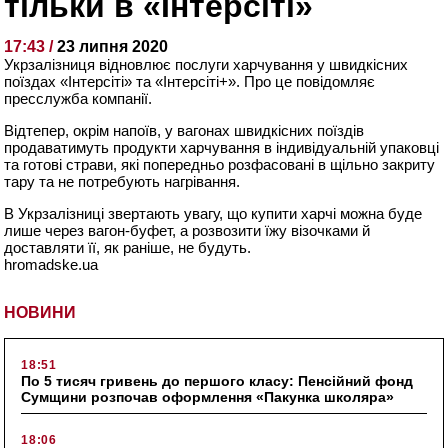
тільки в «Інтерсіті»
17:43 /
23 липня 2020
Укрзалізниця відновлює послуги харчування у швидкісних
поїздах «Інтерсіті» та «Інтерсіті+». Про це повідомляє
пресслужба компанії.
Відтепер, окрім напоїв, у вагонах швидкісних поїздів
продаватимуть продукти харчування в індивідуальній упаковці
та готові страви, які попередньо розфасовані в щільно закриту
тару та не потребують нагрівання.
В Укрзалізниці звертають увагу, що купити харчі можна буде
лише через вагон-буфет, а розвозити їжу візочками й
доставляти її, як раніше, не будуть.
hromadske.ua
НОВИНИ
18:51
По 5 тисяч гривень до першого класу: Пенсійний фонд
Сумщини розпочав оформлення «Пакунка школяра»
18:06