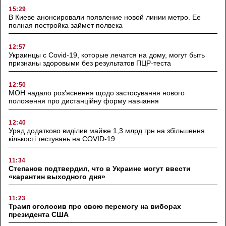
15:29
В Киеве анонсировали появление новой линии метро. Ее
полная постройка займет полвека
12:57
Украинцы с Covid-19, которые лечатся на дому, могут быть
признаны здоровыми без результатов ПЦР-теста
12:50
МОН надало роз’яснення щодо застосування нового
положення про дистанційну форму навчання
12:40
Уряд додатково виділив майже 1,3 млрд грн на збільшення
кількості тестувань на COVID-19
11:34
Степанов подтвердил, что в Украине могут ввести
«карантин выходного дня»
11:23
Трамп оголосив про свою перемогу на виборах
президента США