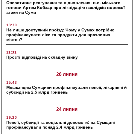
Оперативне реагування та відновлення: в.о. міського
голови Артем Кобзар про ліквідацію наслідків ворожої
атаки на Суми
13:30
Не лише доступний проїзд: Чому у Сумах потрібно
профінансувати ліки та продукти для вразливих
містян?
11:31
Прості відповіді на складну війну
26 липня
15:43
Мешканцям Сумщини профінансували пенсії, лікарняні й
субсидії на 2,5 млрд гривень
24 липня
19:20
Пенсії, субсидії та соціальні допомоги: на Сумщині
профінансували понад 2,4 млрд гривень