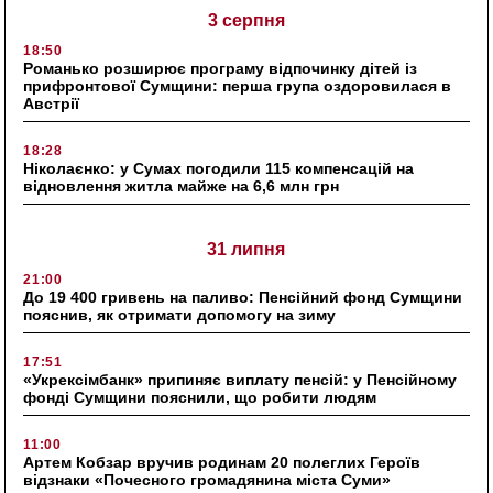
3 серпня
18:50
Романько розширює програму відпочинку дітей із
прифронтової Сумщини: перша група оздоровилася в
Австрії
18:28
Ніколаєнко: у Сумах погодили 115 компенсацій на
відновлення житла майже на 6,6 млн грн
31 липня
21:00
До 19 400 гривень на паливо: Пенсійний фонд Сумщини
пояснив, як отримати допомогу на зиму
17:51
«Укрексімбанк» припиняє виплату пенсій: у Пенсійному
фонді Сумщини пояснили, що робити людям
11:00
Артем Кобзар вручив родинам 20 полеглих Героїв
відзнаки «Почесного громадянина міста Суми»