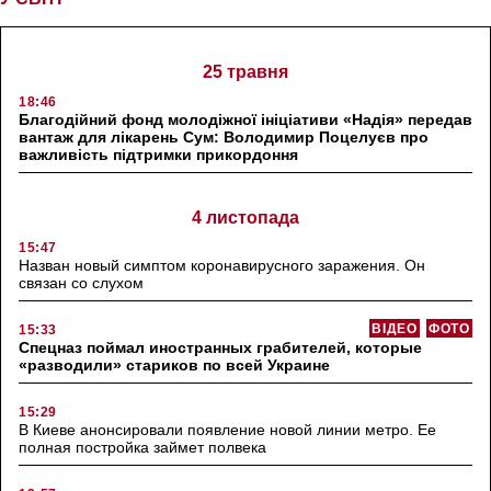
25 травня
18:46
Благодійний фонд молодіжної ініціативи «Надія» передав
вантаж для лікарень Сум: Володимир Поцелуєв про
важливість підтримки прикордоння
4 листопада
15:47
Назван новый симптом коронавирусного заражения. Он
связан со слухом
ВІДЕО
ФОТО
15:33
Спецназ поймал иностранных грабителей, которые
«разводили» стариков по всей Украине
15:29
В Киеве анонсировали появление новой линии метро. Ее
полная постройка займет полвека