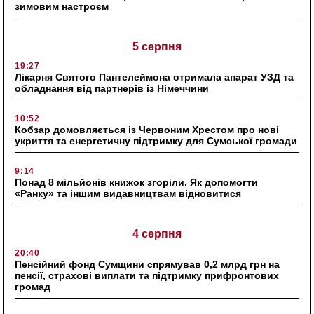
зимовим настроєм
5 серпня
19:27
Лікарня Святого Пантелеймона отримала апарат УЗД та
обладнання від партнерів із Німеччини
10:52
Кобзар домовляється із Червоним Хрестом про нові
укриття та енергетичну підтримку для Сумської громади
9:14
Понад 8 мільйонів книжок згоріли. Як допомогти
«Ранку» та іншим видавництвам відновитися
4 серпня
20:40
Пенсійний фонд Сумщини спрямував 0,2 млрд грн на
пенсії, страхові виплати та підтримку прифронтових
громад