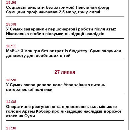
19:06
Соціальні виплати без затримок: Пенсійний фонд
Сумщини профінансував 2,5 млрд грн у липні
18:48
У Сумах завершили першочергові роботи після атак:
Ніколаєнко підбив підсумки ліквідації наслідків
18:11
Майже 3 млн грн без витрат із бюджету: Суми залучили
допомогу для особливих дітей
27 липня
18:28
У Сумах запрацювало нове Управління з питань
ветеранської політики
14:38
Оперативне реагування та відновлення: в.о. міського
голови Артем Кобзар про ліквідацію наслідків ворожої
атаки на Суми
13:30