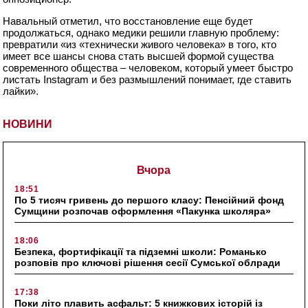
Навальный отметил, что восстановление еще будет
продолжаться, однако медики решили главную проблему:
превратили «из «технически живого человека» в того, кто
имеет все шансы снова стать высшей формой существа
современного общества – человеком, который умеет быстро
листать Instagram и без размышлений понимает, где ставить
лайки».
НОВИНИ
Вчора
18:51
По 5 тисяч гривень до першого класу: Пенсійний фонд
Сумщини розпочав оформлення «Пакунка школяра»
18:06
Безпека, фортифікації та підземні школи: Романько
розповів про ключові рішення сесії Сумської облради
17:38
Поки літо плавить асфальт: 5 книжкових історій із