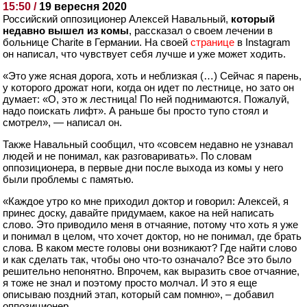
15:50 /
19 вересня 2020
Российский оппозиционер Алексей Навальный,
который
недавно вышел из комы
, рассказал о своем лечении в
больнице Charite в Германии. На своей
странице
в Instagram
он написал, что чувствует себя лучше и уже может ходить.
«Это уже ясная дорога, хоть и неблизкая (…) Сейчас я парень,
у которого дрожат ноги, когда он идет по лестнице, но зато он
думает: «О, это ж лестница! По ней поднимаются. Пожалуй,
надо поискать лифт». А раньше бы просто тупо стоял и
смотрел»,
— написал он.
Также Навальный сообщил, что «совсем недавно не узнавал
людей и не понимал, как разговаривать». По словам
оппозиционера, в первые дни после выхода из комы у него
были проблемы с памятью.
«Каждое утро ко мне приходил доктор и говорил: Алексей, я
принес доску, давайте придумаем, какое на ней написать
слово. Это приводило меня в отчаяние, потому что хоть я уже
и понимал в целом, что хочет доктор, но не понимал, где брать
слова. В каком месте головы они возникают? Где найти слово
и как сделать так, чтобы оно что-то означало? Все это было
решительно непонятно. Впрочем, как выразить свое отчаяние,
я тоже не знал и поэтому просто молчал. И это я еще
описываю поздний этап, который сам помню»,
– добавил
оппозиционер.