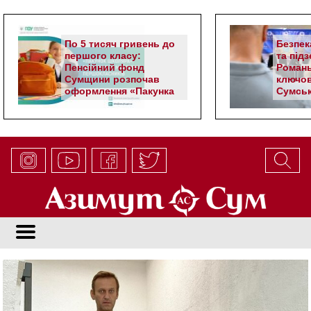
По 5 тисяч гривень до
Безпек
першого класу:
та під
Пенсійний фонд
Романь
Сумщини розпочав
ключов
оформлення «Пакунка
Сумськ
школяра»