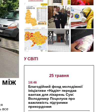
У СВІТІ
25 травня
 між
18:46
Благодійний фонд молодіжної
ініціативи «Надія» передав
вантаж для лікарень Сум:
Володимир Поцелуєв про
важливість підтримки
ся
прикордоння
ь все