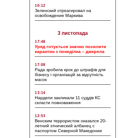
10:12
Зеленский отреагировал на
освобождение Маркива
3 листопада
17:48
Уряд готується значно посилити
карантин з понеділка – джерела
17:08
Рада зробила крок до штрафів для
бізнесу і організацій за відсутність
масок
13:14
Нардепи закликали 11 суддів КС
скласти повноваження
12:53
Венским террористом оказался 20-
летний этнический албанец с
паспортом Северной Македонии