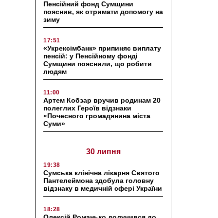
Пенсійний фонд Сумщини
пояснив, як отримати допомогу на
зиму
17:51
«Укрексімбанк» припиняє виплату
пенсій: у Пенсійному фонді
Сумщини пояснили, що робити
людям
11:00
Артем Кобзар вручив родинам 20
полеглих Героїв відзнаки
«Почесного громадянина міста
Суми»
30 липня
19:38
Сумська клінічна лікарня Святого
Пантелеймона здобула головну
відзнаку в медичній сфері України
18:28
Олексій Романько долучився до