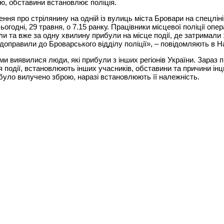
ю, обставини встановлює поліція.
ння про стрілянину на одній із вулиць міста Бровари на спецлін
ьогодні, 29 травня, о 7.15 ранку. Працівники місцевої поліції опе
ли та вже за одну хвилину прибули на місце події, де затримали 1
 доправили до Броварського відділу поліції», – повідомляють в На
и виявилися люди, які прибули з інших регіонів України. Зараз 
я події, встановлюють інших учасників, обставини та причини інц
ї було вилучено зброю, наразі встановлюють її належність.