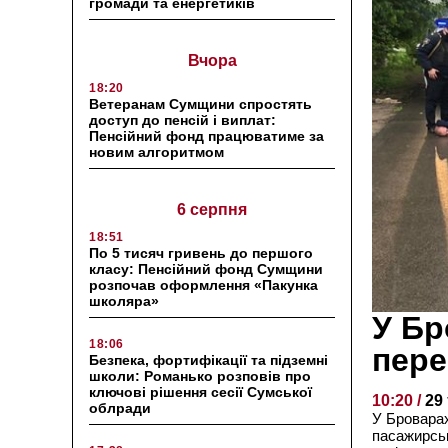
громади та енергетиків
Вчора
18:20
Ветеранам Сумщини спростять
доступ до пенсій і виплат:
Пенсійний фонд працюватиме за
новим алгоритмом
6 серпня
18:51
По 5 тисяч гривень до першого
класу: Пенсійний фонд Сумщини
розпочав оформлення «Пакунка
школяра»
У Бр
18:06
пере
Безпека, фортифікації та підземні
школи: Романько розповів про
ключові рішення сесії Сумської
10:20 /
29
облради
У Броварах
пасажирськ