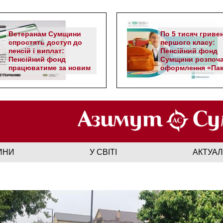
Ветеранам Сумщини
По 5 тисяч гриве
спростять доступ до
першого класу:
пенсій і виплат:
Пенсійний фонд
Пенсійний фонд
Сумщини розпоч
працюватиме за новим
оформлення «Пак
алгоритмом
школяра»
ИНИ
У СВІТІ
АКТУА