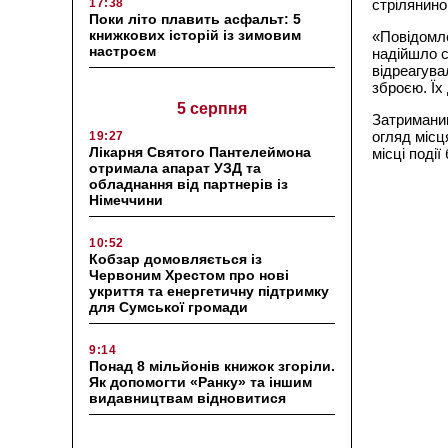
17:38
стрілянино
Поки літо плавить асфальт: 5
книжкових історій із зимовим
«Повідомле
настроєм
надійшло с
відреагува
зброєю. Їх
5 серпня
Затриманим
огляд місц
19:27
Лікарня Святого Пантелеймона
місці поді
отримала апарат УЗД та
обладнання від партнерів із
Німеччини
10:52
Кобзар домовляється із
Червоним Хрестом про нові
укриття та енергетичну підтримку
для Сумської громади
9:14
Понад 8 мільйонів книжок згоріли.
Як допомогти «Ранку» та іншим
видавництвам відновитися