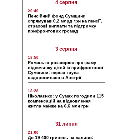
4 серпня
20:40
Пенсійний фонд Сумщини
спрямував 0,2 млрд грн на пенсії,
страхові виплати та підтримку
прифронтових громад
3 серпня
18:50
Романько розширює програму
відпочинку дітей із прифронтової
Сумщини: перша група
оздоровилася в Австрії
18:28
Ніколаєнко: у Сумах погодили 115
компенсацій на відновлення
житла майже на 6,6 млн грн
31 липня
21:00
До 19 400 гривень на паливо: