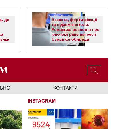
нь до
Безпека, фортифікації
та підземні школи:
Романько розповів про
ав
ключові рішення сесії
унка
Сумської облради
ЛЬНО
КОНТАКТИ
INSTAGRAM