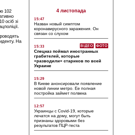
4 листопада
ію 102
ративно
15:47
0 осіб зі
Назван новый симптом
цполіції.
коронавирусного заражения. Он
связан со слухом
проводять
иденту. На
ВІДЕО
ФОТО
15:33
Спецназ поймал иностранных
грабителей, которые
«разводили» стариков по всей
Украине
15:29
В Киеве анонсировали появление
новой линии метро. Ее полная
постройка займет полвека
12:57
Украинцы с Covid-19, которые
лечатся на дому, могут быть
признаны здоровыми без
результатов ПЦР-теста