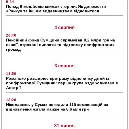
9:14
Понад 8 мільйонів книжок згоріли. Як допомогти
«Ранку» та іншим видавництвам відновитися
4 серпня
20:40
Пенсійний фонд Сумщини спрямував 0,2 млрд грн на
пенсії, страхові виплати та підтримку прифронтових
громад
3 серпня
18:50
Романько розширює програму відпочинку дітей із
прифронтової Сумщини: перша група оздоровилася в
Австрії
18:28
Ніколаєнко: у Сумах погодили 115 компенсацій на
відновлення житла майже на 6,6 млн грн
31 липня