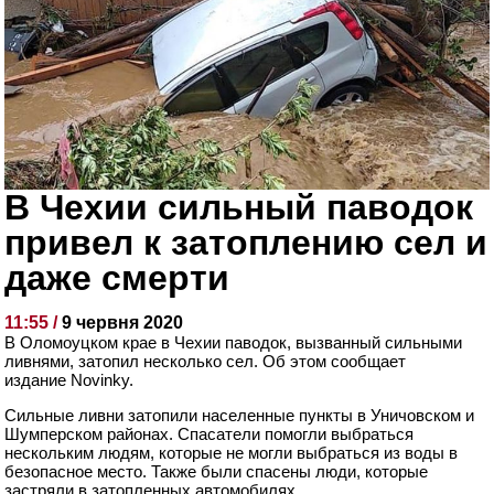
В Чехии сильный паводок
привел к затоплению сел и
даже смерти
11:55 /
9 червня 2020
В Оломоуцком крае в Чехии паводок, вызванный сильными
ливнями, затопил несколько сел. Об этом сообщает
издание Novinky.
Сильные ливни затопили населенные пункты в Уничовском и
Шумперском районах. Спасатели помогли выбраться
нескольким людям, которые не могли выбраться из воды в
безопасное место. Также были спасены люди, которые
застряли в затопленных автомобилях.