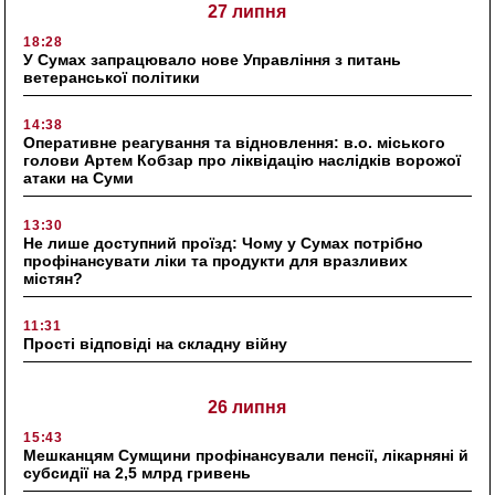
27 липня
18:28
У Сумах запрацювало нове Управління з питань
ветеранської політики
14:38
Оперативне реагування та відновлення: в.о. міського
голови Артем Кобзар про ліквідацію наслідків ворожої
атаки на Суми
13:30
Не лише доступний проїзд: Чому у Сумах потрібно
профінансувати ліки та продукти для вразливих
містян?
11:31
Прості відповіді на складну війну
26 липня
15:43
Мешканцям Сумщини профінансували пенсії, лікарняні й
субсидії на 2,5 млрд гривень