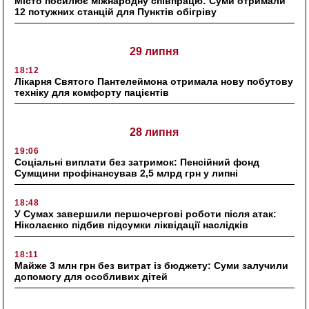
Місто посилює міжнародну співпрацю: Суми отримали
12 потужних станцій для Пунктів обігріву
29 липня
18:12
Лікарня Святого Пантелеймона отримала нову побутову
техніку для комфорту пацієнтів
28 липня
19:06
Соціальні виплати без затримок: Пенсійний фонд
Сумщини профінансував 2,5 млрд грн у липні
18:48
У Сумах завершили першочергові роботи після атак:
Ніколаєнко підбив підсумки ліквідації наслідків
18:11
Майже 3 млн грн без витрат із бюджету: Суми залучили
допомогу для особливих дітей