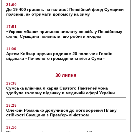
21:00
До 19 400 гривень на паливо: Пенсійний фонд Сумщини
пояснив, як отримати допомогу на зиму
17:51
«Укрексімбанк» припиняє виплату пенсій: у Пенсійному
фонді Сумщини пояснили, що робити людям
11:00
Артем Кобзар вручив родинам 20 полеглих Героїв
відзнаки «Почесного громадянина міста Суми»
30 липня
19:38
Сумська клінічна лікарня Святого Пантелеймона
здобула головну відзнаку в медичній сфері України
18:28
Олексій Романько долучився до обговорення Плану
стійкості Сумщини з Прем’єр-міністром
18:10