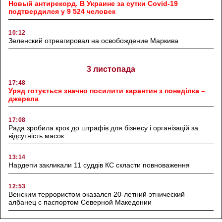
Новый антирекорд. В Украине за сутки Covid-19
подтвердился у 9 524 человек
10:12
Зеленский отреагировал на освобождение Маркива
3 листопада
17:48
Уряд готується значно посилити карантин з понеділка –
джерела
17:08
Рада зробила крок до штрафів для бізнесу і організацій за
відсутність масок
13:14
Нардепи закликали 11 суддів КС скласти повноваження
12:53
Венским террористом оказался 20-летний этнический
албанец с паспортом Северной Македонии