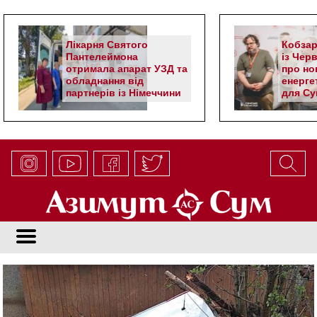
Лікарня Святого
Кобзар
Пантелеймона
із Чер
отримала апарат УЗД та
про но
обладнання від
енерге
партнерів із Німеччини
для Су