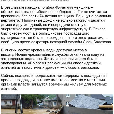
В результате паводка погибла 48-летняя женщина –
обстоятельства ее гибели не сообщаются. Также считается
пропавшей без вести 74-летняя женщина. Ее ищут с помощью
вертолета.»Проливные дожди не только затопили десятки
домов и других зданий, но и повредили местную
энергетическую и транспортную инфраструктуру. В Оскаве
был снесен мост, а в большинстве пострадавших
муниципалитетов были повреждены газо-и электросети», —
сообщила пресс-секретарь пожарной службы Люси Балажова.
В многих местах уровень воды достигал метра в
высоту. Ночью чрезвычайные службы откачивали воду из
затопленных подвалов. Жители нескольких сел были
эвакуированы. «Во время эвакуации мы спасли десятки
жителей из затопленных домов», — сказала Балажова.
Сейчас пожарные продолжают ликвидировать последствия
проливных дождей, а также вместе совместно с местными
органами власти займутся временным жильем для местных
жителей.