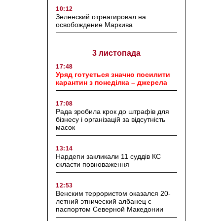
10:12
Зеленский отреагировал на
освобождение Маркива
3 листопада
17:48
Уряд готується значно посилити
карантин з понеділка – джерела
17:08
Рада зробила крок до штрафів для
бізнесу і організацій за відсутність
масок
13:14
Нардепи закликали 11 суддів КС
скласти повноваження
12:53
Венским террористом оказался 20-
летний этнический албанец с
паспортом Северной Македонии