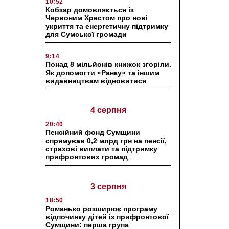
10:52
Кобзар домовляється із
Червоним Хрестом про нові
укриття та енергетичну підтримку
для Сумської громади
9:14
Понад 8 мільйонів книжок згоріли.
Як допомогти «Ранку» та іншим
видавництвам відновитися
4 серпня
20:40
Пенсійний фонд Сумщини
спрямував 0,2 млрд грн на пенсії,
страхові виплати та підтримку
прифронтових громад
3 серпня
18:50
Романько розширює програму
відпочинку дітей із прифронтової
Сумщини: перша група