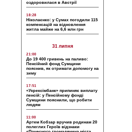
оздоровилася в Австрії
18:28
Ніколаєнко: у Сумах погодили 115
компенсацій на відновлення
житла майже на 6,6 млн грн
31 липня
21:00
До 19 400 гривень на паливо:
Пенсійний фонд Сумщини
пояснив, як отримати допомогу на
зиму
17:51
«Укрексімбанк» припиняє виплату
пенсій: у Пенсійному фонді
Сумщини пояснили, що робити
людям
11:00
Артем Кобзар вручив родинам 20
полеглих Героїв відзнаки
«Почесного громадянина міста