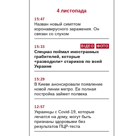
4 листопада
15:47
Назван новый симптом
коронавирусного заражения. Он
связан со слухом
ВІДЕО
ФОТО
15:33
Спецназ поймал иностранных
грабителей, которые
«разводили» стариков по всей
Украине
15:29
В Киеве анонсировали появление
новой линии метро. Ее полная
постройка займет полвека
12:57
Украинцы с Covid-19, которые
лечатся на дому, могут быть
признаны здоровыми без
результатов ПЦР-теста