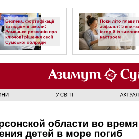
Безпека, фортифікації
Поки літо плавит
та підземні школи:
асфальт: 5 книжк
Романько розповів про
історій із зимови
ключові рішення сесії
настроєм
Сумської облради
ИНИ
У СВІТІ
АКТУА
рсонской области во время
ения детей в море погиб