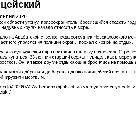
ицейский
 липня 2020
кой области утонул правоохранитель, бросившийся спасать под
 надувных кругах начало относить в море.
шло на Арабатской стрелке, куда сотрудник Новокаховского ме
астного управления полиции охраны поехал с женой на отдых.
, что супружеская пара поставила палатку возле села Стрелко
ась купаться. 33-летний старший сержант увидел, как в море ун
ростков. Он, а также другие отдыхающие бросились на помощь 
м помогли добраться до берега, однако полицейский пропал — 
 обнаружили мертвым.
.media/2020/07/27/v-hersonskoj-oblasti-vo-vremya-spaseniya-detej-
jskij/