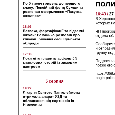
пол
По 5 тисяч гривень до першого
класу: Пенсійний фонд Сумщини
розпочав оформлення «Пакунка
16:43 /
27
школяра»
В Херсонс
которых на
18:06
Безпека, фортифікації та підземні
ЧП произо
школи: Романько розповів про
отдела обл
ключові рішення сесії Сумської
облради
Сообщается
и отправил
группу под
17:38
Поки літо плавить асфальт: 5
Подростка
книжкових історій із зимовим
позже его
настроєм
https://368
pogib-politse
5 серпня
19:27
Лікарня Святого Пантелеймона
отримала апарат УЗД та
обладнання від партнерів із
Німеччини