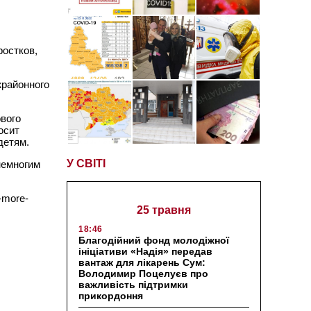
ростков,
жрайонного
вого
осит
детям.
У СВІТІ
немногим
v-more-
25 травня
18:46
Благодійний фонд молодіжної
ініціативи «Надія» передав
вантаж для лікарень Сум:
Володимир Поцелуєв про
важливість підтримки
прикордоння