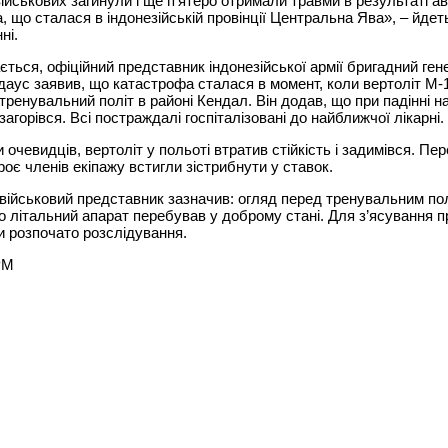
ійськових загинули і ще п’ятеро отримали травми в результаті ав
, що сталася в індонезійській провінції Центральна Ява», – йдет
ні.
ється, офіційний представник індонезійської армії бригадний ген
аус заявив, що катастрофа сталася в момент, коли вертоліт M-
тренувальний політ в районі Кендал. Він додав, що при падінні 
загорівся. Всі постраждалі госпіталізовані до найближчої лікарні.
 очевидців, вертоліт у польоті втратив стійкість і задимівся. Пе
роє членів екіпажу встигли зістрибнути у ставок.
військовий представник зазначив: огляд перед тренувальним п
о літальний апарат перебував у доброму стані. Для з’ясування 
 розпочато розслідування.
РМ