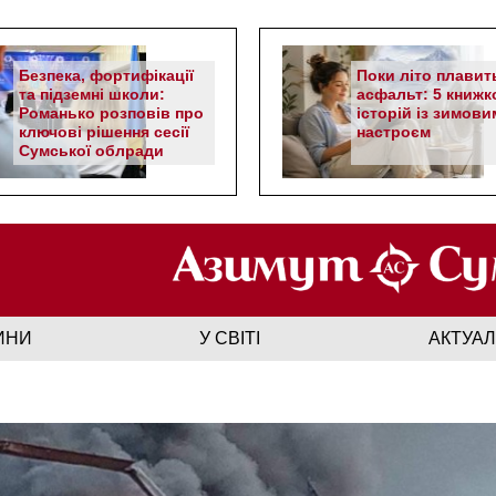
Безпека, фортифікації
Поки літо плавит
та підземні школи:
асфальт: 5 книжк
Романько розповів про
історій із зимови
ключові рішення сесії
настроєм
Сумської облради
ИНИ
У СВІТІ
АКТУА