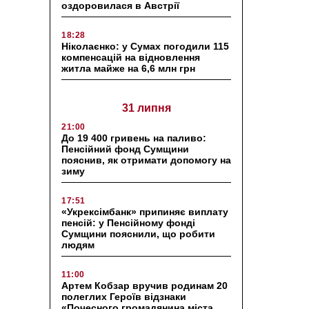
оздоровилася в Австрії
18:28
Ніколаєнко: у Сумах погодили 115
компенсацій на відновлення
житла майже на 6,6 млн грн
31 липня
21:00
До 19 400 гривень на паливо:
Пенсійний фонд Сумщини
пояснив, як отримати допомогу на
зиму
17:51
«Укрексімбанк» припиняє виплату
пенсій: у Пенсійному фонді
Сумщини пояснили, що робити
людям
11:00
Артем Кобзар вручив родинам 20
полеглих Героїв відзнаки
«Почесного громадянина міста