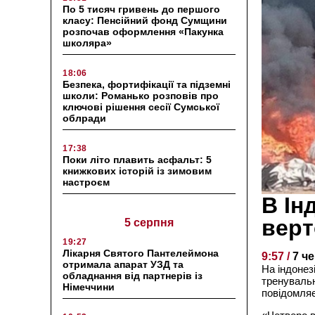
По 5 тисяч гривень до першого
класу: Пенсійний фонд Сумщини
розпочав оформлення «Пакунка
школяра»
18:06
Безпека, фортифікації та підземні
школи: Романько розповів про
ключові рішення сесії Сумської
облради
17:38
Поки літо плавить асфальт: 5
книжкових історій із зимовим
настроєм
В Ін
верт
5 серпня
19:27
Лікарня Святого Пантелеймона
9:57 /
7 ч
отримала апарат УЗД та
На індонез
обладнання від партнерів із
тренувальн
Німеччини
повідомляє