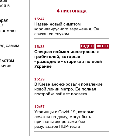
арії
ься в
4 листопада
15:47
ерал
Назван новый симптом
17
коронавирусного заражения. Он
на землю
связан со слухом
ред самим
ВІДЕО
ФОТО
15:33
Спецназ поймал иностранных
грабителей, которые
ольотом
«разводили» стариков по всей
причин
Украине
15:29
В Киеве анонсировали появление
новой линии метро. Ее полная
постройка займет полвека
12:57
Украинцы с Covid-19, которые
лечатся на дому, могут быть
признаны здоровыми без
результатов ПЦР-теста