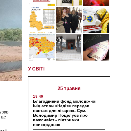
У СВІТІ
25 травня
18:46
Благодійний фонд молодіжної
ініціативи «Надія» передав
вантаж для лікарень Сум:
нував
Володимир Поцелуєв про
 це
важливість підтримки
прикордоння