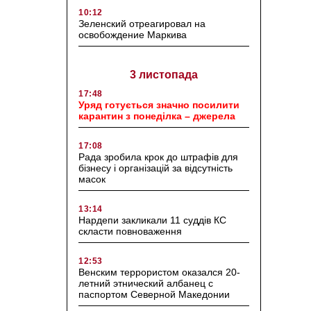
10:12
Зеленский отреагировал на
освобождение Маркива
3 листопада
17:48
Уряд готується значно посилити
карантин з понеділка – джерела
17:08
Рада зробила крок до штрафів для
бізнесу і організацій за відсутність
масок
13:14
Нардепи закликали 11 суддів КС
скласти повноваження
12:53
Венским террористом оказался 20-
летний этнический албанец с
паспортом Северной Македонии