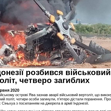
донезії розбився військовий
оліт, четверо загиблих
ервня 2020
ійському острові Ява зазнав аварії військовий вертоліт, що вико
ий політ, чотири особи загинули, п’ятеро дістали поранення. Про
 Сіньхуа з посиланням на джерела в армії Індонезії.