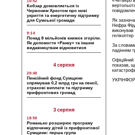
«Четверо в
10:52
вертольота
Кобзар домовляється із
повідомлен
Червоним Хрестом про нові
укриття та енергетичну підтримку
Як зазнача
для Сумської громади
Нефра Фірд
виконував 
9:14
гелікоптер 
Понад 8 мільйонів книжок згоріли.
Як допомогти «Ранку» та іншим
За словами
видавництвам відновитися
падінням т
Офіційний 
4 серпня
показав, щ
катастрофи
20:40
Пенсійний фонд Сумщини
УКРІНФО
спрямував 0,2 млрд грн на пенсії,
страхові виплати та підтримку
прифронтових громад
3 серпня
18:50
Романько розширює програму
відпочинку дітей із прифронтової
Сумщини: перша група