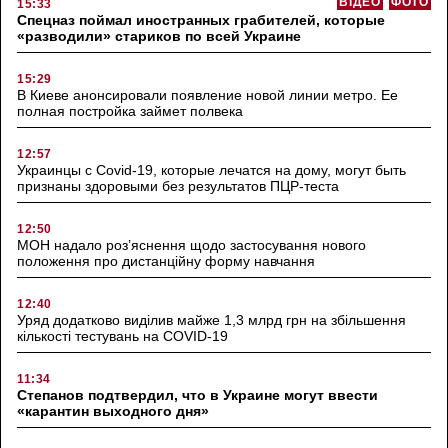
ВІДЕО
ФОТО
15:33
Спецназ поймал иностранных грабителей, которые
«разводили» стариков по всей Украине
15:29
В Киеве анонсировали появление новой линии метро. Ее
полная постройка займет полвека
12:57
Украинцы с Covid-19, которые лечатся на дому, могут быть
признаны здоровыми без результатов ПЦР-теста
12:50
МОН надало роз’яснення щодо застосування нового
положення про дистанційну форму навчання
12:40
Уряд додатково виділив майже 1,3 млрд грн на збільшення
кількості тестувань на COVID-19
11:34
Степанов подтвердил, что в Украине могут ввести
«карантин выходного дня»