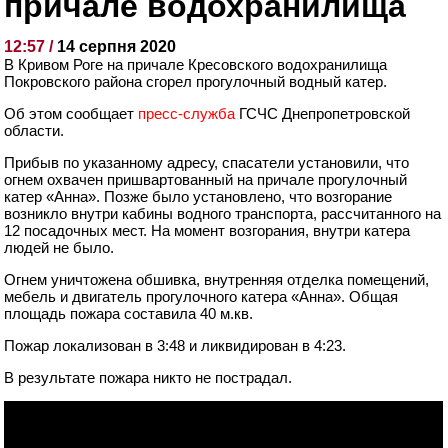
причале водохранилища
12:57 /
14 серпня 2020
В Кривом Роге на причале Кресовского водохранилища
Покровского района сгорел прогулочный водный катер.
Об этом сообщает
пресс-служба
ГСЧС Днепропетровской
области.
Прибыв по указанному адресу, спасатели установили, что
огнем охвачен пришвартованный на причале прогулочный
катер «Анна». Позже было установлено, что возгорание
возникло внутри кабины водного транспорта, рассчитанного на
12 посадочных мест. На момент возгорания, внутри катера
людей не было.
Огнем уничтожена обшивка, внутренняя отделка помещений,
мебель и двигатель прогулочного катера «Анна». Общая
площадь пожара составила 40 м.кв.
Пожар локализован в 3:48 и ликвидирован в 4:23.
В результате пожара никто не пострадал.