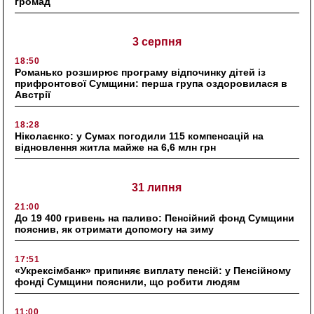
громад
3 серпня
18:50
Романько розширює програму відпочинку дітей із
прифронтової Сумщини: перша група оздоровилася в
Австрії
18:28
Ніколаєнко: у Сумах погодили 115 компенсацій на
відновлення житла майже на 6,6 млн грн
31 липня
21:00
До 19 400 гривень на паливо: Пенсійний фонд Сумщини
пояснив, як отримати допомогу на зиму
17:51
«Укрексімбанк» припиняє виплату пенсій: у Пенсійному
фонді Сумщини пояснили, що робити людям
11:00