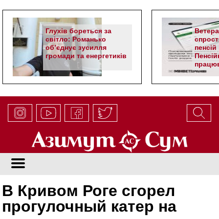
Глухів бореться за
Ветер
світло: Романько
спрост
об’єднує зусилля
пенсій 
громади та енергетиків
Пенсій
працюв
алгор
В Кривом Роге сгорел
прогулочный катер на