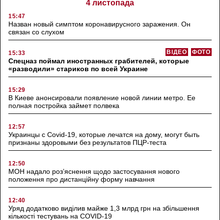
4 листопада
15:47
Назван новый симптом коронавирусного заражения. Он
связан со слухом
ВІДЕО
ФОТО
15:33
Спецназ поймал иностранных грабителей, которые
«разводили» стариков по всей Украине
15:29
В Киеве анонсировали появление новой линии метро. Ее
полная постройка займет полвека
12:57
Украинцы с Covid-19, которые лечатся на дому, могут быть
признаны здоровыми без результатов ПЦР-теста
12:50
МОН надало роз’яснення щодо застосування нового
положення про дистанційну форму навчання
12:40
Уряд додатково виділив майже 1,3 млрд грн на збільшення
кількості тестувань на COVID-19