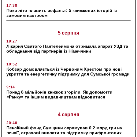
17:38
Поки літо плавить асфальт: 5 книжкових історій із
зимовим настроєм
5 серпня
19:27
Лікарня Святого Пантелеймона отримала апарат УЗД та
обладнання від партнерів із Німеччини
10:52
Кобзар домовляється із Червоним Хрестом про нові
укриття та енергетичну підтримку для Сумської громади
9:14
Понад 8 мільйонів книжок згоріли. Як допомогти
«Ранку» та іншим видавництвам відновитися
4 серпня
20:40
Пенсійний фонд Сумщини спрямував 0,2 млрд грн на
пенсії, страхові виплати та підтримку прифронтових