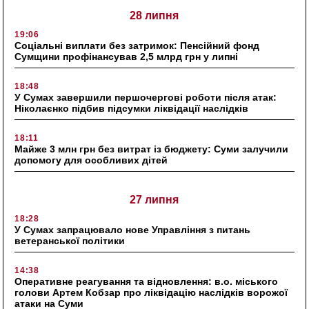
28 липня
19:06
Соціальні виплати без затримок: Пенсійний фонд
Сумщини профінансував 2,5 млрд грн у липні
18:48
У Сумах завершили першочергові роботи після атак:
Ніколаєнко підбив підсумки ліквідації наслідків
18:11
Майже 3 млн грн без витрат із бюджету: Суми залучили
допомогу для особливих дітей
27 липня
18:28
У Сумах запрацювало нове Управління з питань
ветеранської політики
14:38
Оперативне реагування та відновлення: в.о. міського
голови Артем Кобзар про ліквідацію наслідків ворожої
атаки на Суми