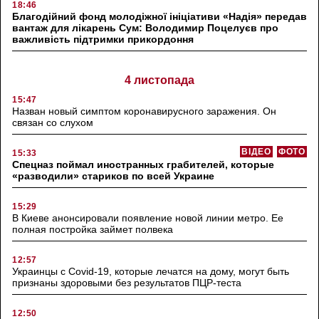
18:46
Благодійний фонд молодіжної ініціативи «Надія» передав
вантаж для лікарень Сум: Володимир Поцелуєв про
важливість підтримки прикордоння
4 листопада
15:47
Назван новый симптом коронавирусного заражения. Он
связан со слухом
ВІДЕО
ФОТО
15:33
Спецназ поймал иностранных грабителей, которые
«разводили» стариков по всей Украине
15:29
В Киеве анонсировали появление новой линии метро. Ее
полная постройка займет полвека
12:57
Украинцы с Covid-19, которые лечатся на дому, могут быть
признаны здоровыми без результатов ПЦР-теста
12:50