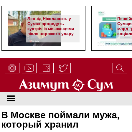
Леонід Ніколаєнко: у
Пенсій
Сумах проведуть
Сумщин
зустріч із мешканцями
млрд гр
після ворожого удару
соціал
В Москве поймали мужа,
который хранил