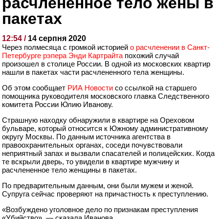
расчлененное тело жены в
пакетах
12:54 /
14 серпня 2020
Через полмесяца с громкой историей
о расчленении в Санкт-
Петербурге рэпера Энди Картрайта
похожий случай
произошел в столице России. В одной из московских квартир
нашли в пакетах части расчлененного тела женщины.
Об этом сообщает
РИА Новости
со ссылкой на старшего
помощника руководителя московского главка Следственного
комитета России Юлию Иванову.
Страшную находку обнаружили в квартире на Ореховом
бульваре, который относится к Южному административному
округу Москвы. По данным источника агентства в
правоохранительных органах, соседи почувствовали
неприятный запах и вызвали спасателей и полицейских. Когда
те вскрыли дверь, то увидели в квартире мужчину и
расчлененное тело женщины в пакетах.
По предварительным данным, они были мужем и женой.
Супруга сейчас проверяют на причастность к преступлению.
«Возбуждено уголовное дело по признакам преступления
«Убийство», — сказала Иванова.