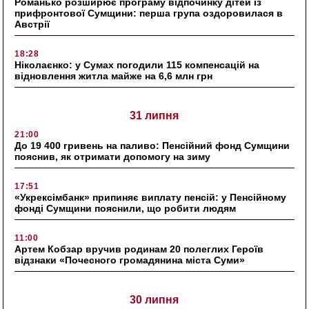
Романько розширює програму відпочинку дітей із
прифронтової Сумщини: перша група оздоровилася в
Австрії
18:28
Ніколаєнко: у Сумах погодили 115 компенсацій на
відновлення житла майже на 6,6 млн грн
31 липня
21:00
До 19 400 гривень на паливо: Пенсійний фонд Сумщини
пояснив, як отримати допомогу на зиму
17:51
«Укрексімбанк» припиняє виплату пенсій: у Пенсійному
фонді Сумщини пояснили, що робити людям
11:00
Артем Кобзар вручив родинам 20 полеглих Героїв
відзнаки «Почесного громадянина міста Суми»
30 липня