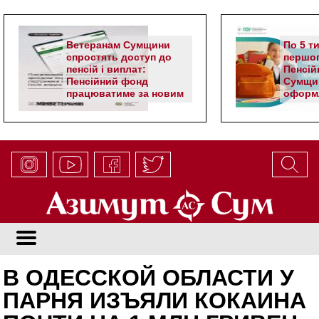
Ветеранам Сумщини
По 5 т
спростять доступ до
першог
пенсій і виплат:
Пенсій
Пенсійний фонд
Сумщи
працюватиме за новим
оформл
алгоритмом
школя
В ОДЕССКОЙ ОБЛАСТИ У
ПАРНЯ ИЗЪЯЛИ КОКАИНА