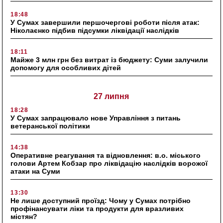
18:48
У Сумах завершили першочергові роботи після атак:
Ніколаєнко підбив підсумки ліквідації наслідків
18:11
Майже 3 млн грн без витрат із бюджету: Суми залучили
допомогу для особливих дітей
27 липня
18:28
У Сумах запрацювало нове Управління з питань
ветеранської політики
14:38
Оперативне реагування та відновлення: в.о. міського
голови Артем Кобзар про ліквідацію наслідків ворожої
атаки на Суми
13:30
Не лише доступний проїзд: Чому у Сумах потрібно
профінансувати ліки та продукти для вразливих
містян?