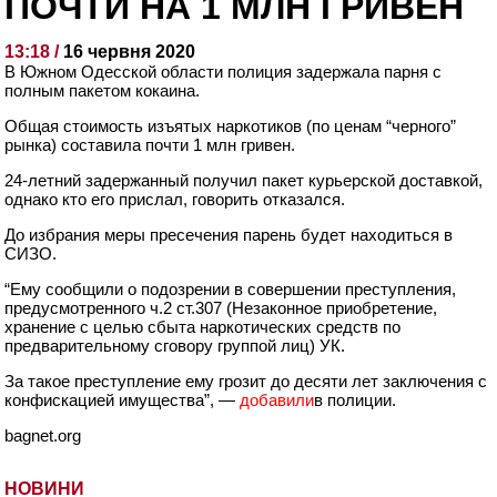
ПОЧТИ НА 1 МЛН ГРИВЕН
13:18 /
16 червня 2020
В Южном Одесской области полиция задержала парня с
полным пакетом кокаина.
Общая стоимость изъятых наркотиков (по ценам “черного”
рынка) составила почти 1 млн гривен.
24-летний задержанный получил пакет курьерской доставкой,
однако кто его прислал, говорить отказался.
До избрания меры пресечения парень будет находиться в
СИЗО.
“Ему сообщили о подозрении в совершении преступления,
предусмотренного ч.2 ст.307 (Незаконное приобретение,
хранение с целью сбыта наркотических средств по
предварительному сговору группой лиц) УК.
За такое преступление ему грозит до десяти лет заключения с
конфискацией имущества”, —
добавили
в полиции.
bagnet.org
НОВИНИ