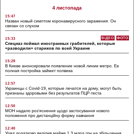
4 листопада
15:47
Назван новый симптом коронавирусного заражения. Он
связан со слухом
ВІДЕО
ФОТО
15:33
Спецназ поймал иностранных грабителей, которые
«разводили» стариков по всей Украине
15:29
В Киеве анонсировали появление новой линии метро. Ее
полная постройка займет полвека
12:57
Украинцы с Covid-19, которые лечатся на дому, могут быть
признаны здоровыми без результатов ПЦР-теста
12:50
МОН надало роз’яснення щодо застосування нового
положення про дистанційну форму навчання
12:40
Уряд додатково виділив майже 1,3 млрд грн на збільшення