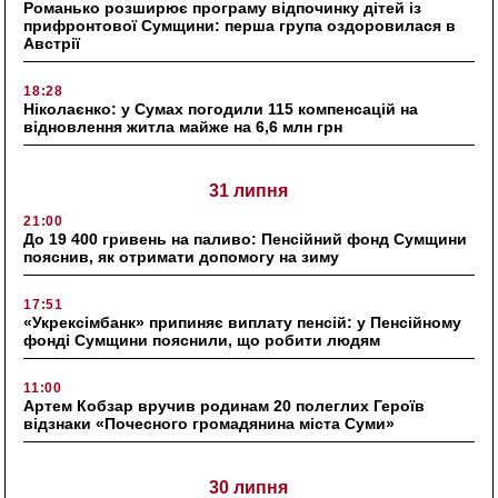
Романько розширює програму відпочинку дітей із
прифронтової Сумщини: перша група оздоровилася в
Австрії
18:28
Ніколаєнко: у Сумах погодили 115 компенсацій на
відновлення житла майже на 6,6 млн грн
31 липня
21:00
До 19 400 гривень на паливо: Пенсійний фонд Сумщини
пояснив, як отримати допомогу на зиму
17:51
«Укрексімбанк» припиняє виплату пенсій: у Пенсійному
фонді Сумщини пояснили, що робити людям
11:00
Артем Кобзар вручив родинам 20 полеглих Героїв
відзнаки «Почесного громадянина міста Суми»
30 липня