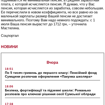
поднимается не минимальная пенсия, а средняя заработная
плата, с которой исчисляется пенсия. Я думаю, что у Вас
пенсия, которая исчисляется из заработка, совсем небольшая.
Ее перечислили в новом коэффициента, но все равно из-за
маленькой зарплаты размер Вашей пенсии не достигает
минимального. Поэтому Вам надо немного подождать: с 1
июля Ваша пенсия вырастет до 1712 грн
, – уточнила
Мастюгина.
Соцпортал
НОВИНИ
Вчора
18:51
По 5 тисяч гривень до першого класу: Пенсійний фонд
Сумщини розпочав оформлення «Пакунка школяра»
18:06
Безпека, фортифікації та підземні школи: Романько
розповів про ключові рішення сесії Сумської облради
17:38