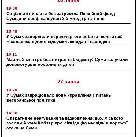
28 липня
19:06
Соціальні виплати без затримок: Пенсійний фонд
Сумщини профінансував 2,5 млрд грн у липні
18:48
У Сумах завершили першочергові роботи після атак:
Ніколаєнко підбив підсумки ліквідації наслідків
18:11
Майже 3 млн грн без витрат із бюджету: Суми залучили
допомогу для особливих дітей
27 липня
18:28
У Сумах запрацювало нове Управління з питань
ветеранської політики
14:38
Оперативне реагування та відновлення: в.о. міського
голови Артем Кобзар про ліквідацію наслідків ворожої
атаки на Суми