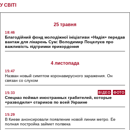
У СВІТІ
25 травня
18:46
Благодійний фонд молодіжної ініціативи «Надія» передав
вантаж для лікарень Сум: Володимир Поцелуєв про
важливість підтримки прикордоння
4 листопада
15:47
Назван новый симптом коронавирусного заражения. Он
связан со слухом
ВІДЕО
ФОТО
15:33
Спецназ поймал иностранных грабителей, которые
«разводили» стариков по всей Украине
15:29
В Киеве анонсировали появление новой линии метро. Ее
полная постройка займет полвека