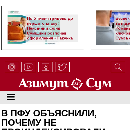
По 5 тисяч гривень до
Безпек
першого класу:
та під
Пенсійний фонд
Романь
Сумщини розпочав
ключов
оформлення «Пакунка
Сумськ
школяра»
В ПФУ ОБЪЯСНИЛИ,
ПОЧЕМУ НЕ