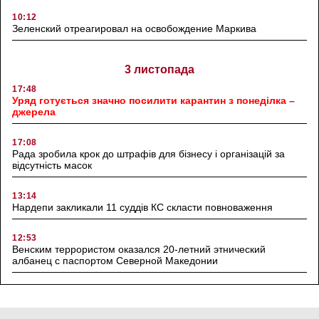
10:12
Зеленский отреагировал на освобождение Маркива
3 листопада
17:48
Уряд готується значно посилити карантин з понеділка –
джерела
17:08
Рада зробила крок до штрафів для бізнесу і організацій за
відсутність масок
13:14
Нардепи закликали 11 суддів КС скласти повноваження
12:53
Венским террористом оказался 20-летний этнический
албанец с паспортом Северной Македонии