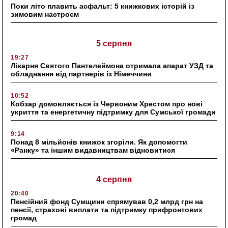
Поки літо плавить асфальт: 5 книжкових історій із
зимовим настроєм
5 серпня
19:27
Лікарня Святого Пантелеймона отримала апарат УЗД та
обладнання від партнерів із Німеччини
10:52
Кобзар домовляється із Червоним Хрестом про нові
укриття та енергетичну підтримку для Сумської громади
9:14
Понад 8 мільйонів книжок згоріли. Як допомогти
«Ранку» та іншим видавництвам відновитися
4 серпня
20:40
Пенсійний фонд Сумщини спрямував 0,2 млрд грн на
пенсії, страхові виплати та підтримку прифронтових
громад