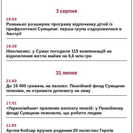
3 серпня
18:50
Романько розширює програму відпочинку дітей із
прифронтової Сумщини: перша група оздоровилася в
Австрії
18:28
Ніколаєнко: у Сумах погодили 115 компенсацій на
відновлення житла майже на 6,6 млн грн
31 липня
21:00
До 19 400 гривень на паливо: Пенсійний фонд Сумщини
пояснив, як отримати допомогу на зиму
17:51
«Укрексімбанк» припиняє виплату пенсій: у Пенсійному
фонді Сумщини пояснили, що робити людям
11:00
Артем Кобзар вручив родинам 20 полеглих Героїв