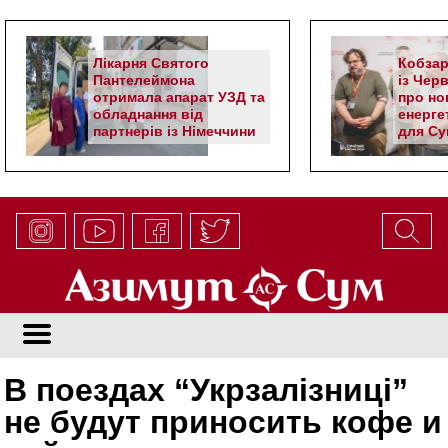
Лікарня Святого
Кобзар
Пантелеймона
із Чер
отримала апарат УЗД та
про но
обладнання від
енерге
партнерів із Німеччини
для Су
В поездах “Укрзалізниці”
не будут приносить кофе и