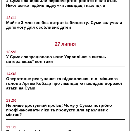
У Сумах завершили першочергові роботи після атак:
Ніколаєнко підбив підсумки ліквідації наслідків
18:11
Майже 3 млн грн без витрат із бюджету: Суми залучили
допомогу для особливих дітей
27 липня
18:28
У Сумах запрацювало нове Управління з питань
ветеранської політики
14:38
Оперативне реагування та відновлення: в.о. міського
голови Артем Кобзар про ліквідацію наслідків ворожої
атаки на Суми
13:30
Не лише доступний проїзд: Чому у Сумах потрібно
профінансувати ліки та продукти для вразливих
містян?
11:31