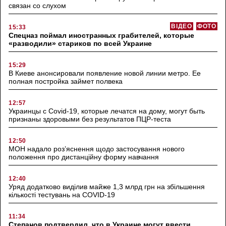
связан со слухом
ВІДЕО
ФОТО
15:33
Спецназ поймал иностранных грабителей, которые
«разводили» стариков по всей Украине
15:29
В Киеве анонсировали появление новой линии метро. Ее
полная постройка займет полвека
12:57
Украинцы с Covid-19, которые лечатся на дому, могут быть
признаны здоровыми без результатов ПЦР-теста
12:50
МОН надало роз’яснення щодо застосування нового
положення про дистанційну форму навчання
12:40
Уряд додатково виділив майже 1,3 млрд грн на збільшення
кількості тестувань на COVID-19
11:34
Степанов подтвердил, что в Украине могут ввести