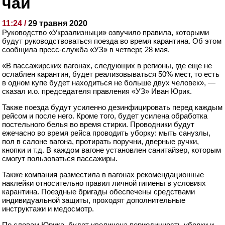
чай
11:24 /
29 травня 2020
Руководство «Укрзализныци» озвучило правила, которыми
будут руководствоваться поезда во время карантина. Об этом
сообщила пресс-служба «УЗ» в четверг, 28 мая.
«В пассажирских вагонах, следующих в регионы, где еще не
ослаблен карантин, будет реализовываться 50% мест, то есть
в одном купе будет находиться не больше двух человек», —
сказал и.о. председателя правления «УЗ» Иван Юрик.
Также поезда будут усиленно дезинфицировать перед каждым
рейсом и после него. Кроме того, будет усилена обработка
постельного белья во время стирки. Проводники будут
ежечасно во время рейса проводить уборку: мыть санузлы,
пол в салоне вагона, протирать поручни, дверные ручки,
кнопки и т.д. В каждом вагоне установлен санитайзер, которым
смогут пользоваться пассажиры.
Также компания разместила в вагонах рекомендационные
наклейки относительно правил личной гигиены в условиях
карантина. Поездные бригады обеспечены средствами
индивидуальной защиты, проходят дополнительные
инструктажи и медосмотр.
По словам Юрика, будет увеличена периодичность уборки и