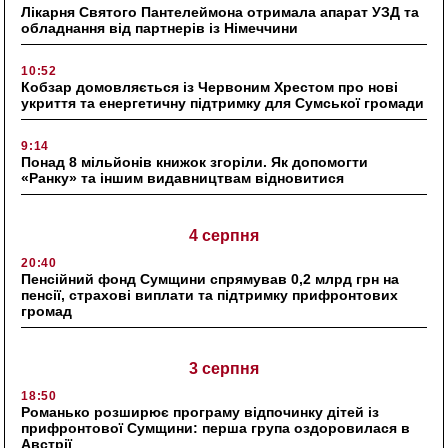
Лікарня Святого Пантелеймона отримала апарат УЗД та
обладнання від партнерів із Німеччини
10:52
Кобзар домовляється із Червоним Хрестом про нові
укриття та енергетичну підтримку для Сумської громади
9:14
Понад 8 мільйонів книжок згоріли. Як допомогти
«Ранку» та іншим видавництвам відновитися
4 серпня
20:40
Пенсійний фонд Сумщини спрямував 0,2 млрд грн на
пенсії, страхові виплати та підтримку прифронтових
громад
3 серпня
18:50
Романько розширює програму відпочинку дітей із
прифронтової Сумщини: перша група оздоровилася в
Австрії