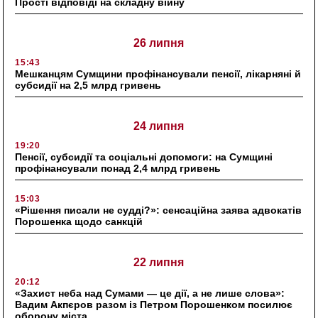
Прості відповіді на складну війну
26 липня
15:43
Мешканцям Сумщини профінансували пенсії, лікарняні й
субсидії на 2,5 млрд гривень
24 липня
19:20
Пенсії, субсидії та соціальні допомоги: на Сумщині
профінансували понад 2,4 млрд гривень
15:03
«Рішення писали не судді?»: сенсаційна заява адвокатів
Порошенка щодо санкцій
22 липня
20:12
«Захист неба над Сумами — це дії, а не лише слова»:
Вадим Акпєров разом із Петром Порошенком посилює
оборону міста