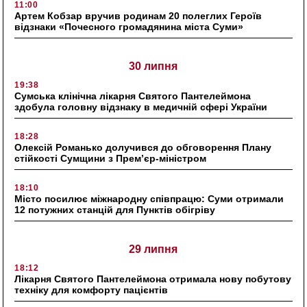
11:00
Артем Кобзар вручив родинам 20 полеглих Героїв
відзнаки «Почесного громадянина міста Суми»
30 липня
19:38
Сумська клінічна лікарня Святого Пантелеймона
здобула головну відзнаку в медичній сфері України
18:28
Олексій Романько долучився до обговорення Плану
стійкості Сумщини з Прем’єр-міністром
18:10
Місто посилює міжнародну співпрацю: Суми отримали
12 потужних станцій для Пунктів обігріву
29 липня
18:12
Лікарня Святого Пантелеймона отримала нову побутову
техніку для комфорту пацієнтів