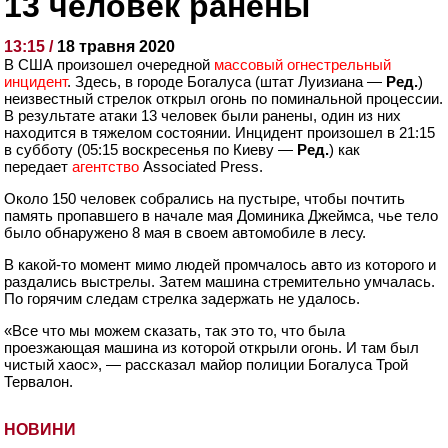
13 человек ранены
13:15 /
18 травня 2020
В США произошел очередной
массовый огнестрельный
инцидент
. Здесь, в городе Богалуса (штат Луизиана —
Ред.
)
неизвестный стрелок открыл огонь по поминальной процессии.
В результате атаки 13 человек были ранены, один из них
находится в тяжелом состоянии. Инцидент произошел в 21:15
в субботу (05:15 воскресенья по Киеву —
Ред.
) как
передает
агентство
Associated Press.
Около 150 человек собрались на пустыре, чтобы почтить
память пропавшего в начале мая Доминика Джеймса, чье тело
было обнаружено 8 мая в своем автомобиле в лесу.
В какой-то момент мимо людей промчалось авто из которого и
раздались выстрелы. Затем машина стремительно умчалась.
По горячим следам стрелка задержать не удалось.
«Все что мы можем сказать, так это то, что была
проезжающая машина из которой открыли огонь. И там был
чистый хаос», — рассказал майор полиции Богалуса Трой
Тервалон.
НОВИНИ