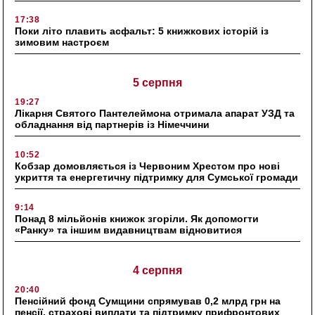
17:38
Поки літо плавить асфальт: 5 книжкових історій із
зимовим настроєм
5 серпня
19:27
Лікарня Святого Пантелеймона отримала апарат УЗД та
обладнання від партнерів із Німеччини
10:52
Кобзар домовляється із Червоним Хрестом про нові
укриття та енергетичну підтримку для Сумської громади
9:14
Понад 8 мільйонів книжок згоріли. Як допомогти
«Ранку» та іншим видавництвам відновитися
4 серпня
20:40
Пенсійний фонд Сумщини спрямував 0,2 млрд грн на
пенсії, страхові виплати та підтримку прифронтових