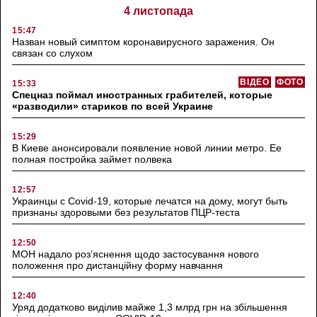
4 листопада
15:47
Назван новый симптом коронавирусного заражения. Он
связан со слухом
ВІДЕО
ФОТО
15:33
Спецназ поймал иностранных грабителей, которые
«разводили» стариков по всей Украине
15:29
В Киеве анонсировали появление новой линии метро. Ее
полная постройка займет полвека
12:57
Украинцы с Covid-19, которые лечатся на дому, могут быть
признаны здоровыми без результатов ПЦР-теста
12:50
МОН надало роз’яснення щодо застосування нового
положення про дистанційну форму навчання
12:40
Уряд додатково виділив майже 1,3 млрд грн на збільшення