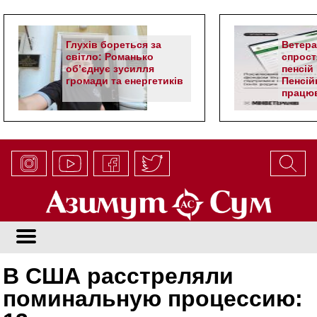
Глухів бореться за
Ветер
світло: Романько
спрост
об’єднує зусилля
пенсій 
громади та енергетиків
Пенсій
працюв
алгор
В США расстреляли
поминальную процессию: