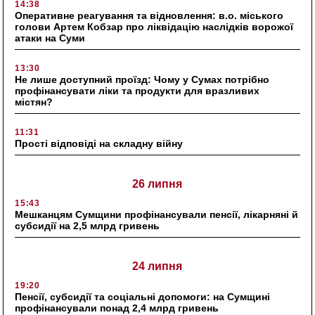
14:38
Оперативне реагування та відновлення: в.о. міського
голови Артем Кобзар про ліквідацію наслідків ворожої
атаки на Суми
13:30
Не лише доступний проїзд: Чому у Сумах потрібно
профінансувати ліки та продукти для вразливих
містян?
11:31
Прості відповіді на складну війну
26 липня
15:43
Мешканцям Сумщини профінансували пенсії, лікарняні й
субсидії на 2,5 млрд гривень
24 липня
19:20
Пенсії, субсидії та соціальні допомоги: на Сумщині
профінансували понад 2,4 млрд гривень