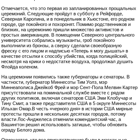
Отмечается, что это первая из запланированных прощальных
церемоний. Следующие пройдут в субботу в Рейфорде,
Северная Каролина, и в понедельник в Хьюстоне, его родном
городе, где покойного и похоронят. Помимо родственников и
близких, на церемонию пришли множество активистов и
простых американцев. В помещении Северного центрального
университета собрались музыканты, гроб покойного
выполнили из бронзы, а сверху сделали своеобразную
фреску с его лицом и надписью «Теперь я могу дышать» в
качестве отсылки к способу убийства, когда полицейский,
несмотря на крики о недостатке воздуха, продолжал душить
Флойда коленом.
На церемонии появились также губернаторы и сенаторы. В
частности, губернатор Миннесоты Тим Уолз, мэр
Миннеаполиса Джейкоб Фрей и мэр Сент-Пола Мелвин Картер
присутствовали на поминальной службе вместе с рядом
других политиков, включая сенаторов США Эми Клобучар и
Тину Смит, а также представителя США в 5 округе Миннесоты
Ильхан Омар.В честь «черного дня» в истории США мирные
протесты прошли в нескольких десятках городов, потому
власти Лос-Анджелеса отменили комендантский час, а
Вашингтон решил использовать затишье, чтобы обновить
ограду Белого дома.
Отмечается, что все присутствующие были в масках и не