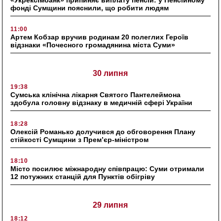
«Укрексімбанк» припиняє виплату пенсій: у Пенсійному
фонді Сумщини пояснили, що робити людям
11:00
Артем Кобзар вручив родинам 20 полеглих Героїв
відзнаки «Почесного громадянина міста Суми»
30 липня
19:38
Сумська клінічна лікарня Святого Пантелеймона
здобула головну відзнаку в медичній сфері України
18:28
Олексій Романько долучився до обговорення Плану
стійкості Сумщини з Прем’єр-міністром
18:10
Місто посилює міжнародну співпрацю: Суми отримали
12 потужних станцій для Пунктів обігріву
29 липня
18:12