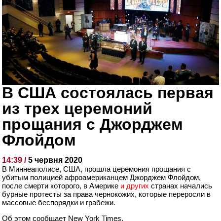
В США состоялась первая
из трех церемоний
прощания с Джорджем
Флойдом
14:39 /
5 червня 2020
В Миннеаполисе, США, прошла церемония прощания с
убитым полицией афроамериканцем Джорджем Флойдом,
после смерти которого, в Америке
и
других
странах начались
бурные протесты за права чернокожих, которые переросли в
массовые беспорядки и грабежи.
Об этом сообщает New York Times.