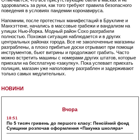
здоровались за руки, как того требуют правила безопасного
поведения в условиях пандемии коронавируса.
Напомним, после протестных манифестаций в Бруклине и
Манхэттене, начались в массовые грабежи и вандализм на
улицах Нью-Йорка. Модный район Сохо разграбили
полностью. Похожая ситуация наблюдается и в других
центральных районах города. Все не заколоченные магазины
разграблены, а плохо прибитые доски отрывают при помощи
инструментов, бьют витрины и продолжают грабить. Часто
можно встретить машины с номерами других штатов, которые
приехали на бесплатную «закупку». Пока успевает приехать
полиция, магазин уже наполовину разграблен и задерживают
только самых медлительных.
НОВИНИ
Вчора
18:51
По 5 тисяч гривень до першого класу: Пенсійний фонд
Сумщини розпочав оформлення «Пакунка школяра»