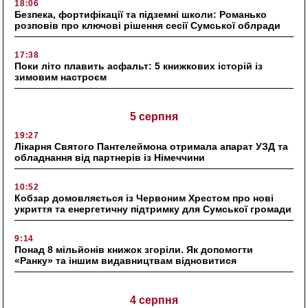
18:06
Безпека, фортифікації та підземні школи: Романько
розповів про ключові рішення сесії Сумської облради
17:38
Поки літо плавить асфальт: 5 книжкових історій із
зимовим настроєм
5 серпня
19:27
Лікарня Святого Пантелеймона отримала апарат УЗД та
обладнання від партнерів із Німеччини
10:52
Кобзар домовляється із Червоним Хрестом про нові
укриття та енергетичну підтримку для Сумської громади
9:14
Понад 8 мільйонів книжок згоріли. Як допомогти
«Ранку» та іншим видавництвам відновитися
4 серпня