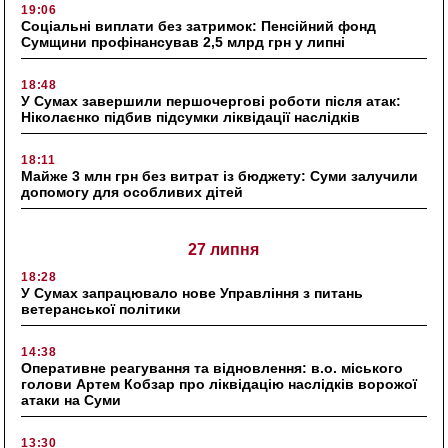
19:06
Соціальні виплати без затримок: Пенсійний фонд
Сумщини профінансував 2,5 млрд грн у липні
18:48
У Сумах завершили першочергові роботи після атак:
Ніколаєнко підбив підсумки ліквідації наслідків
18:11
Майже 3 млн грн без витрат із бюджету: Суми залучили
допомогу для особливих дітей
27 липня
18:28
У Сумах запрацювало нове Управління з питань
ветеранської політики
14:38
Оперативне реагування та відновлення: в.о. міського
голови Артем Кобзар про ліквідацію наслідків ворожої
атаки на Суми
13:30