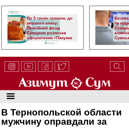
По 5 тисяч гривень до
Безпек
першого класу:
та під
Пенсійний фонд
Романь
Сумщини розпочав
ключов
оформлення «Пакунка
Сумськ
школяра»
В Тернопольской области
мужчину оправдали за