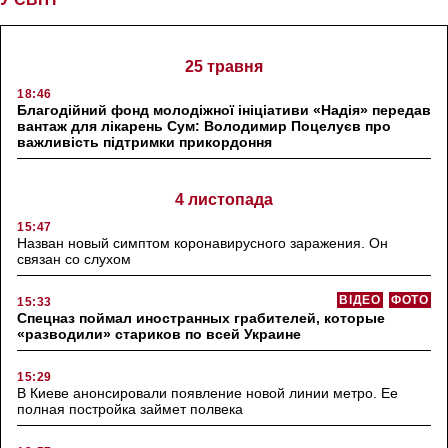
25 травня
18:46
Благодійний фонд молодіжної ініціативи «Надія» передав
вантаж для лікарень Сум: Володимир Поцелуєв про
важливість підтримки прикордоння
4 листопада
15:47
Назван новый симптом коронавирусного заражения. Он
связан со слухом
ВІДЕО
ФОТО
15:33
Спецназ поймал иностранных грабителей, которые
«разводили» стариков по всей Украине
15:29
В Киеве анонсировали появление новой линии метро. Ее
полная постройка займет полвека