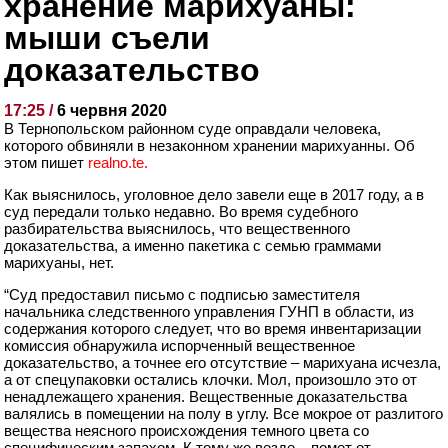
хранение марихуаны:
мыши съели
доказательство
17:25 /
6 червня 2020
В Тернопольском районном суде оправдали человека,
которого обвиняли в незаконном хранении марихуанны. Об
этом пишет
realno.te.
Как выяснилось, уголовное дело завели еще в 2017 году, а в
суд передали только недавно. Во время судебного
разбирательства выяснилось, что вещественного
доказательства, а именно пакетика с семью граммами
марихуаны, нет.
“
Суд предоставил письмо с подписью заместителя
начальника следственного управления ГУНП в области, из
содержания которого следует, что во время инвентаризации
комиссия обнаружила испорченный вещественное
доказательство, а точнее его отсутствие – марихуана исчезла,
а от спецупаковки остались клочки. Мол, произошло это от
ненадлежащего хранения. Вещественные доказательства
валялись в помещении на полу в углу. Все мокрое от разлитого
вещества неясного происхождения темного цвета со
специфическим запахом. К тому же везде – помет от