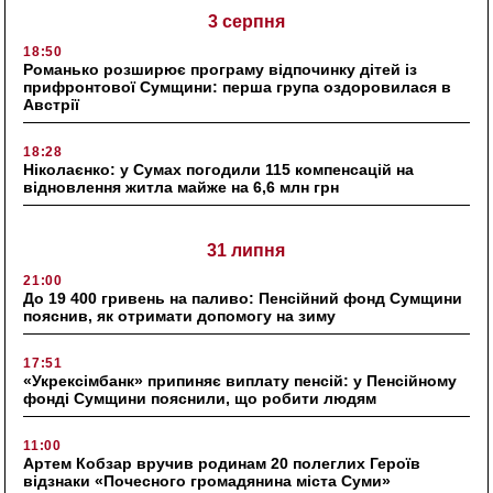
3 серпня
18:50
Романько розширює програму відпочинку дітей із
прифронтової Сумщини: перша група оздоровилася в
Австрії
18:28
Ніколаєнко: у Сумах погодили 115 компенсацій на
відновлення житла майже на 6,6 млн грн
31 липня
21:00
До 19 400 гривень на паливо: Пенсійний фонд Сумщини
пояснив, як отримати допомогу на зиму
17:51
«Укрексімбанк» припиняє виплату пенсій: у Пенсійному
фонді Сумщини пояснили, що робити людям
11:00
Артем Кобзар вручив родинам 20 полеглих Героїв
відзнаки «Почесного громадянина міста Суми»