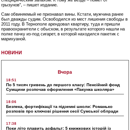
грызуно
в”,
– пишет издание.
Сам обвиняемый не признавал вины. Кстати, мужчина ранее
был дважды судим. Освободился из мест лишения свободы в
2011 году. В Тернополе арендовал квартиру, туда и пришли
правоохранители с обыском, в результате которого нашли на
полке пачку из-под сигарет, в которой находился пакетик с
марихуаной.
НОВИНИ
Вчора
18:51
По 5 тисяч гривень до першого класу: Пенсійний фонд
Сумщини розпочав оформлення «Пакунка школяра»
18:06
Безпека, фортифікації та підземні школи: Романько
розповів про ключові рішення сесії Сумської облради
17:38
Поки літо плавить асфальт: 5 книжкових історій із