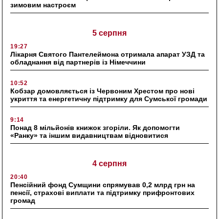
зимовим настроєм
5 серпня
19:27
Лікарня Святого Пантелеймона отримала апарат УЗД та
обладнання від партнерів із Німеччини
10:52
Кобзар домовляється із Червоним Хрестом про нові
укриття та енергетичну підтримку для Сумської громади
9:14
Понад 8 мільйонів книжок згоріли. Як допомогти
«Ранку» та іншим видавництвам відновитися
4 серпня
20:40
Пенсійний фонд Сумщини спрямував 0,2 млрд грн на
пенсії, страхові виплати та підтримку прифронтових
громад