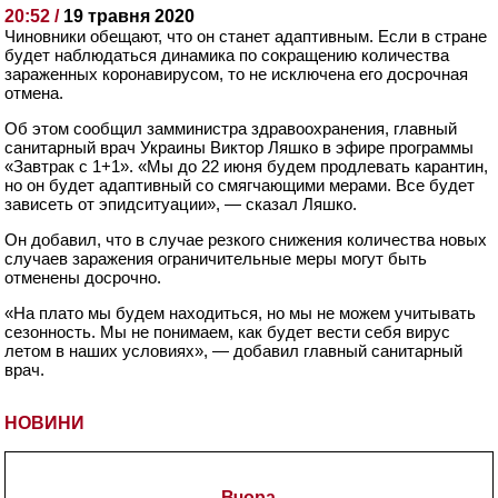
20:52 /
19 травня 2020
Чиновники обещают, что он станет адаптивным. Если в стране
будет наблюдаться динамика по сокращению количества
зараженных коронавирусом, то не исключена его досрочная
отмена.
Об этом сообщил замминистра здравоохранения, главный
санитарный врач Украины Виктор Ляшко в эфире программы
«Завтрак с 1+1». «Мы до 22 июня будем продлевать карантин,
но он будет адаптивный со смягчающими мерами. Все будет
зависеть от эпидситуации», — сказал Ляшко.
Он добавил, что в случае резкого снижения количества новых
случаев заражения ограничительные меры могут быть
отменены досрочно.
«На плато мы будем находиться, но мы не можем учитывать
сезонность. Мы не понимаем, как будет вести себя вирус
летом в наших условиях», — добавил главный санитарный
врач.
НОВИНИ
Вчора