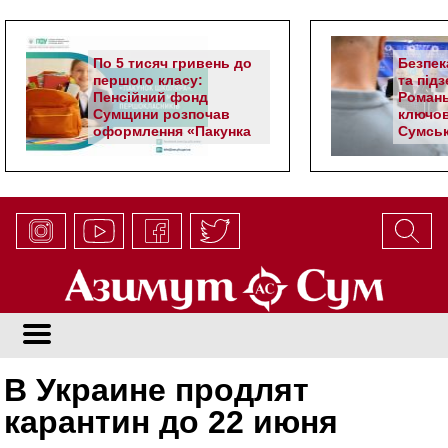
По 5 тисяч гривень до
Безпек
першого класу:
та під
Пенсійний фонд
Романь
Сумщини розпочав
ключов
оформлення «Пакунка
Сумськ
школяра»
В Украине продлят
карантин до 22 июня