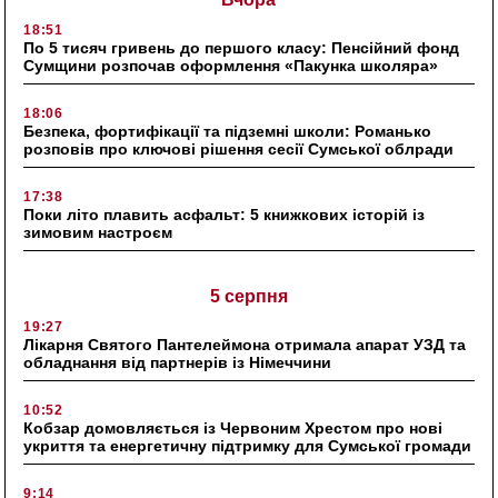
18:51
По 5 тисяч гривень до першого класу: Пенсійний фонд
Сумщини розпочав оформлення «Пакунка школяра»
18:06
Безпека, фортифікації та підземні школи: Романько
розповів про ключові рішення сесії Сумської облради
17:38
Поки літо плавить асфальт: 5 книжкових історій із
зимовим настроєм
5 серпня
19:27
Лікарня Святого Пантелеймона отримала апарат УЗД та
обладнання від партнерів із Німеччини
10:52
Кобзар домовляється із Червоним Хрестом про нові
укриття та енергетичну підтримку для Сумської громади
9:14