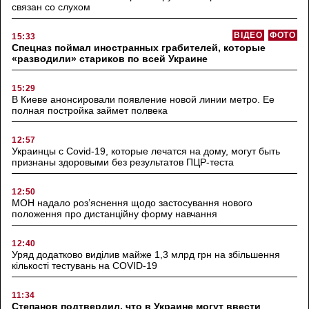
связан со слухом
ВІДЕО
ФОТО
15:33
Спецназ поймал иностранных грабителей, которые
«разводили» стариков по всей Украине
15:29
В Киеве анонсировали появление новой линии метро. Ее
полная постройка займет полвека
12:57
Украинцы с Covid-19, которые лечатся на дому, могут быть
признаны здоровыми без результатов ПЦР-теста
12:50
МОН надало роз’яснення щодо застосування нового
положення про дистанційну форму навчання
12:40
Уряд додатково виділив майже 1,3 млрд грн на збільшення
кількості тестувань на COVID-19
11:34
Степанов подтвердил, что в Украине могут ввести