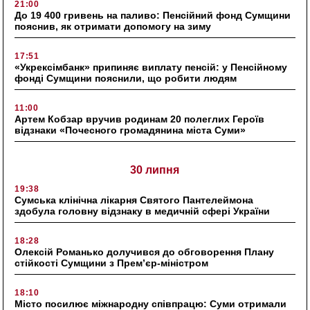
21:00
До 19 400 гривень на паливо: Пенсійний фонд Сумщини
пояснив, як отримати допомогу на зиму
17:51
«Укрексімбанк» припиняє виплату пенсій: у Пенсійному
фонді Сумщини пояснили, що робити людям
11:00
Артем Кобзар вручив родинам 20 полеглих Героїв
відзнаки «Почесного громадянина міста Суми»
30 липня
19:38
Сумська клінічна лікарня Святого Пантелеймона
здобула головну відзнаку в медичній сфері України
18:28
Олексій Романько долучився до обговорення Плану
стійкості Сумщини з Прем’єр-міністром
18:10
Місто посилює міжнародну співпрацю: Суми отримали