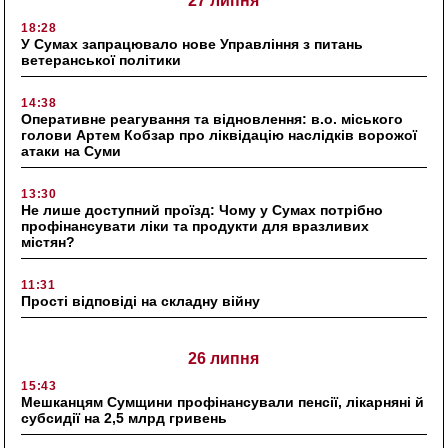
27 липня
18:28
У Сумах запрацювало нове Управління з питань
ветеранської політики
14:38
Оперативне реагування та відновлення: в.о. міського
голови Артем Кобзар про ліквідацію наслідків ворожої
атаки на Суми
13:30
Не лише доступний проїзд: Чому у Сумах потрібно
профінансувати ліки та продукти для вразливих
містян?
11:31
Прості відповіді на складну війну
26 липня
15:43
Мешканцям Сумщини профінансували пенсії, лікарняні й
субсидії на 2,5 млрд гривень