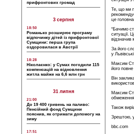
прифронтових громад
Те, що ми 
рекомендує
це головна
3 серпня
18:50
“Бачимо ст
Романько розширює програму
ситуації. 
відпочинку дітей із прифронтової
відзначив м
Сумщини: перша група
оздоровилася в Австрії
За його сл
у Львівськ
18:28
Максим Сте
Ніколаєнко: у Сумах погодили 115
його повне
компенсацій на відновлення
житла майже на 6,6 млн грн
Він заклик
використов
31 липня
Максим Ст
обмеження 
21:00
До 19 400 гривень на паливо:
Також вирі
Пенсійний фонд Сумщини
пояснив, як отримати допомогу на
Зрештою, у
зиму
bbc.com
17:51