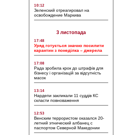
10:12
Зеленский отреагировал на
освобождение Маркива
3 листопада
17:48
Уряд готується значно посилити
карантин з понеділка – джерела
17:08
Рада зробила крок до штрафів для
бізнесу і організацій за відсутність
масок
13:14
Нардепи закликали 11 суддів КС
скласти повноваження
12:53
Венским террористом оказался 20-
летний этнический албанец с
паспортом Северной Македонии