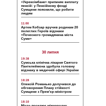
«Укрексімбанк» припиняє виплату
пенсій: у Пенсійному фонді
Сумщини пояснили, що робити
людям
11:00
Артем Кобзар вручив родинам 20
полеглих Героїв відзнаки
«Почесного громадянина міста
Суми»
30 липня
19:38
Сумська клінічна лікарня Святого
Пантелеймона здобула головну
відзнаку в медичній сфері України
18:28
Олексій Романько долучився до
обговорення Плану стійкості
Сумщини з Прем’єр-міністром
18:10
Місто посилює міжнародну