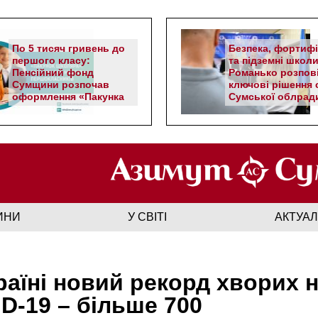
По 5 тисяч гривень до
Безпека, фортифі
першого класу:
та підземні школи
Пенсійний фонд
Романько розпов
Сумщини розпочав
ключові рішення с
оформлення «Пакунка
Сумської облрад
школяра»
ИНИ
У СВІТІ
АКТУА
раїні новий рекорд хворих 
D-19 – більше 700