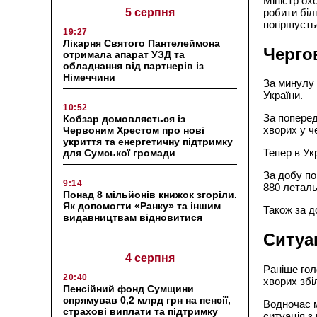
Міністр ох
5 серпня
робити біл
погіршуєть
19:27
Лікарня Святого Пантелеймона
Черго
отримала апарат УЗД та
обладнання від партнерів із
Німеччини
За минулу 
України.
10:52
За поперед
Кобзар домовляється із
хворих у ч
Червоним Хрестом про нові
укриття та енергетичну підтримку
Тепер в Ук
для Сумської громади
За добу по
9:14
880 леталь
Понад 8 мільйонів книжок згоріли.
Як допомогти «Ранку» та іншим
Також за д
видавництвам відновитися
Ситуа
4 серпня
Раніше гол
20:40
хворих збі
Пенсійний фонд Сумщини
спрямував 0,2 млрд грн на пенсії,
Водночас м
страхові виплати та підтримку
ситуація з