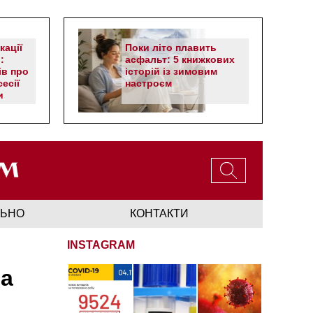
кації
Поки літо плавить
:
асфальт: 5 книжкових
ів про
історій із зимовим
есії
настроєм
и
ЛЬНО
КОНТАКТИ
INSTAGRAM
на