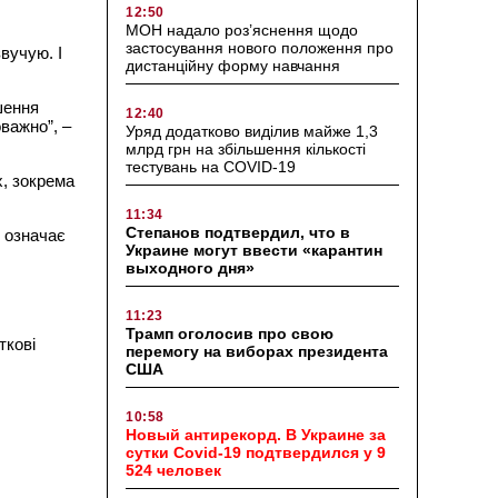
12:50
МОН надало роз’яснення щодо
застосування нового положення про
вучую. І
дистанційну форму навчання
ршення
12:40
оважно”, –
Уряд додатково виділив майже 1,3
млрд грн на збільшення кількості
тестувань на COVID-19
х, зокрема
11:34
Степанов подтвердил, что в
 означає
Украине могут ввести «карантин
выходного дня»
11:23
Трамп оголосив про свою
ткові
перемогу на виборах президента
США
10:58
Новый антирекорд. В Украине за
сутки Covid-19 подтвердился у 9
524 человек