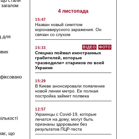
, що стали
ю загалом
4 листопада
15:47
Назван новый симптом
коронавирусного заражения. Он
связан со слухом
д для
ВІДЕО
ФОТО
15:33
ових
Спецназ поймал иностранных
грабителей, которые
«разводили» стариков по всей
Украине
афіксовано
15:29
В Киеве анонсировали появление
новой линии метро. Ее полная
постройка займет полвека
12:57
Украинцы с Covid-19, которые
ількості
лечатся на дому, могут быть
признаны здоровыми без
результатов ПЦР-теста
чає, що