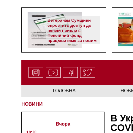
Ветеранам Сумщини
спростять доступ до
пенсій і виплат:
Пенсійний фонд
працюватиме за новим
алгоритмом
ГОЛОВНА
НОВ
НОВИНИ
В Ук
Вчора
COVI
18:20