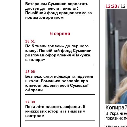
Ветеранам Сумщини спростять
13:20 /
13
доступ до пенсій і виплат:
Пенсійний фонд працюватиме за
новим алгоритмом
6 серпня
18:51
По 5 тисяч гривень до першого
класу: Пенсійний фонд Сумщини
розпочав оформлення «Пакунка
школяра»
18:06
Безпека, фортифікації та підземні
школи: Романько розповів про
ключові рішення сесії Сумської
облради
17:38
Поки літо плавить асфальт: 5
Копирай
книжкових історій із зимовим
В Україні 
настроєм
показник п