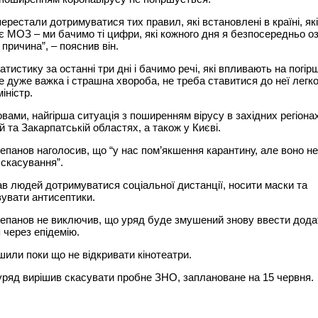
перестали дотримуватися тих правил, які встановлені в країні, які
 МОЗ – ми бачимо ті цифри, які кожного дня я безпосередньо оз
 причина”, – пояснив він.
атистику за останні три дні і бачимо речі, які впливають на погі
Це дуже важка і страшна хвороба, не треба ставитися до неї легк
іністр.
овами, найгірша ситуація з поширенням вірусу в західних регіона
ій та Закарпатській областях, а також у Києві.
панов наголосив, що “у нас пом’якшення карантину, але воно не
 скасування”.
ав людей дотримуватися соціальної дистанції, носити маски та
увати антисептики.
епанов не виключив, що уряд буде змушений знову ввести дода
через епідемію.
шили поки що не відкривати кінотеатри.
ряд вирішив скасувати пробне ЗНО, заплановане на 15 червня.