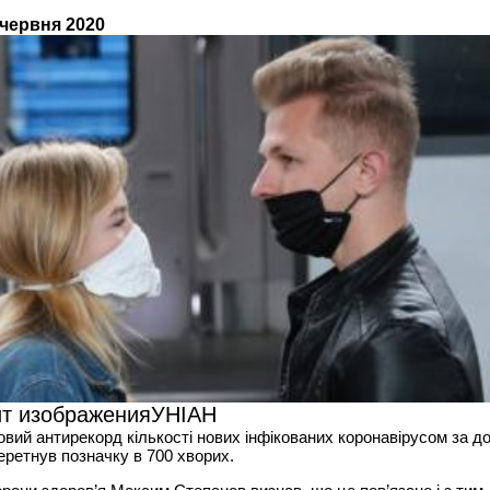
 червня 2020
т изображения
УНІАН
новий антирекорд кількості нових інфікованих коронавірусом за д
еретнув позначку в 700 хворих.