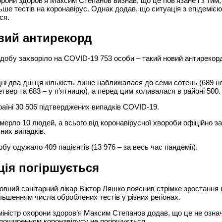
орони здоров’я Максим Степанов визнав, що це пов’язане і з тим
ьше тестів на коронавірус. Однак додав, що ситуація з епідеміє
ся.
вий антирекорд
добу захворіло на COVID-19 753 особи – такий новий антирекор
ні два дні ця кількість лише наближалася до семи сотень (689 н
етвер та 683 – у п’ятницю), а перед цим коливалася в районі 500.
раїні 30 506 підтверджених випадків COVID-19.
мерло 10 людей, а всього від коронавірусної хвороби офіційно з
них випадків.
обу одужало 409 пацієнтів (13 976 – за весь час пандемії).
ція погіршується
овний санітарний лікар Віктор Ляшко пояснив стрімке зростання к
льшенням числа оброблених тестів у різних регіонах.
іністр охорони здоров’я Максим Степанов додав, що це не озна
 поширенням коронавірусу не погіршується.