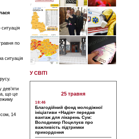
алася
 ситуація
травня по
на ситуація
У СВІТІ
русу.
у дев’яти
ла, що це
25 травня
режиму
18:46
Благодійний фонд молодіжної
ініціативи «Надія» передав
усом, 14
вантаж для лікарень Сум:
Володимир Поцелуєв про
важливість підтримки
прикордоння