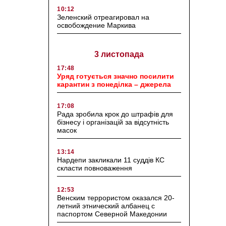
10:12
Зеленский отреагировал на
освобождение Маркива
3 листопада
17:48
Уряд готується значно посилити
карантин з понеділка – джерела
17:08
Рада зробила крок до штрафів для
бізнесу і організацій за відсутність
масок
13:14
Нардепи закликали 11 суддів КС
скласти повноваження
12:53
Венским террористом оказался 20-
летний этнический албанец с
паспортом Северной Македонии