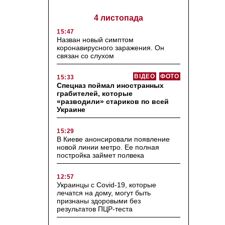
4 листопада
15:47
Назван новый симптом
коронавирусного заражения. Он
связан со слухом
ВІДЕО
ФОТО
15:33
Спецназ поймал иностранных
грабителей, которые
«разводили» стариков по всей
Украине
15:29
В Киеве анонсировали появление
новой линии метро. Ее полная
постройка займет полвека
12:57
Украинцы с Covid-19, которые
лечатся на дому, могут быть
признаны здоровыми без
результатов ПЦР-теста