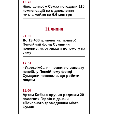
18:28
Ніколаєнко: у Сумах погодили 115
компенсацій на відновлення
житла майже на 6,6 млн грн
31 липня
21:00
До 19 400 гривень на паливо:
Пенсійний фонд Сумщини
пояснив, як отримати допомогу на
зиму
17:51
«Укрексімбанк» припиняє виплату
пенсій: у Пенсійному фонді
Сумщини пояснили, що робити
людям
11:00
Артем Кобзар вручив родинам 20
полеглих Героїв відзнаки
«Почесного громадянина міста
Суми»