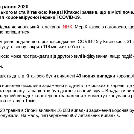
 травня 2020
ького міста Кітакюсю Кендзі Кітахасі заявив, що в місті поч
ля коронавірусної інфекції COVID-19.
відомляє японський телеканал
NHK
. Мер Кітакюсю наголосив, що
о погіршитися.
ущення подальшого розповсюдження COVID-19 у Кітакюсю з 31 
будуть знову закриті 119 міських об’єктів.
кюсю може постраждати від другої хвилі інфікування, якщо подіб
н.
 шість днів в Кітакюсю були виявлені
43 нових випадки
коронаві
 виявлено можливе зараження в одній з токійських лікарень, де 
іж персоналу та пацієнтів був діагностований вірус. Влада заяви
 перший випадок кластерного зараження з моменту скасування 
ого стану в Токіо.
29 травня в Японії виявили 16 683 випадки зараження коронавір
одужали. На жаль, підтверджено 867 летальних випадків.