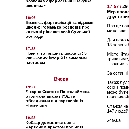
розпочав оформлення «Пакунка
школяра»
17:57 /
29
Мер японс
друга хви
18:06
Безпека, фортифікації та підземні
Про це по
школи: Романько розповів про
може значн
ключові рішення сесії Сумської
облради
Для недоп
18 червня 
17:38
Поки літо плавить асфальт: 5
Місто Кіта
книжкових історій із зимовим
триватиме,
настроєм
– заявив ві
За останні
Вчора
Також було
осіб з пом
19:27
Лікарня Святого Пантелеймона
може бути
отримала апарат УЗД та
надзвичайн
обладнання від партнерів із
Німеччини
Станом на 
147 людей 
10:52
24tv.ua
Кобзар домовляється із
Червоним Хрестом про нові