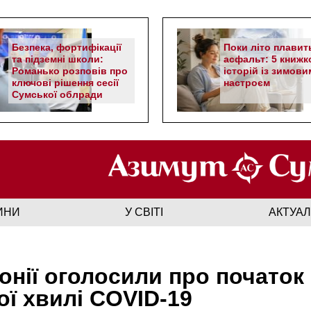
Безпека, фортифікації
Поки літо плавит
та підземні школи:
асфальт: 5 книжк
Романько розповів про
історій із зимови
ключові рішення сесії
настроєм
Сумської облради
ИНИ
У СВІТІ
АКТУА
онії оголосили про початок
ої хвилі COVID-19