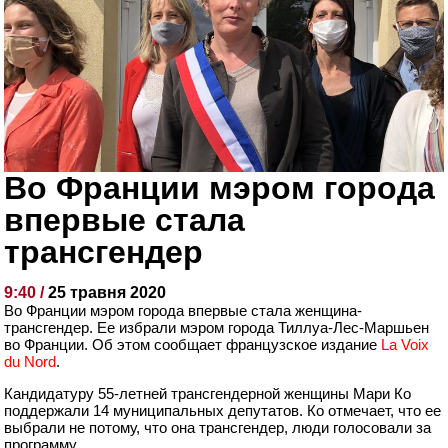
Во Франции мэром города
впервые стала
трансгендер
9:40 /
25 травня 2020
Во Франции мэром города впервые стала женщина-
трансгендер. Ее избрали мэром города Тиллуа-Лес-Маршьен
во Франции. Об этом сообщает французское издание
La Voix
du Nord
.
Кандидатуру 55-летней трансгендерной женщины Мари Ко
поддержали 14 муниципальных депутатов. Ко отмечает, что ее
выбрали не потому, что она трансгендер, люди голосовали за
программу.