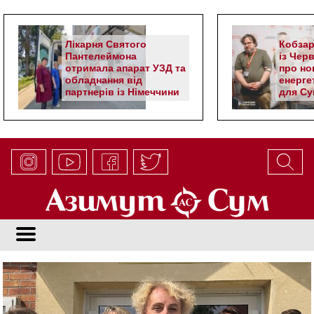
Лікарня Святого
Кобзар
Пантелеймона
із Чер
отримала апарат УЗД та
про но
обладнання від
енерге
партнерів із Німеччини
для Су