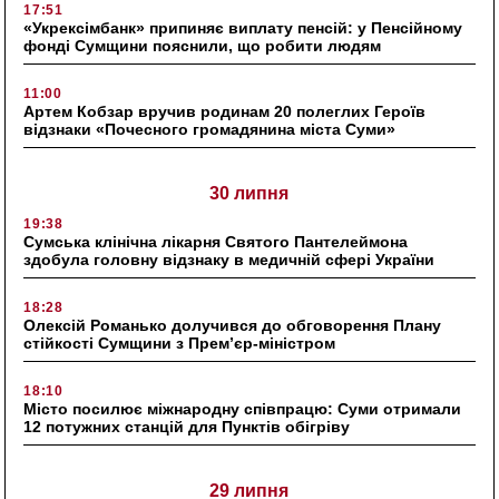
17:51
«Укрексімбанк» припиняє виплату пенсій: у Пенсійному
фонді Сумщини пояснили, що робити людям
11:00
Артем Кобзар вручив родинам 20 полеглих Героїв
відзнаки «Почесного громадянина міста Суми»
30 липня
19:38
Сумська клінічна лікарня Святого Пантелеймона
здобула головну відзнаку в медичній сфері України
18:28
Олексій Романько долучився до обговорення Плану
стійкості Сумщини з Прем’єр-міністром
18:10
Місто посилює міжнародну співпрацю: Суми отримали
12 потужних станцій для Пунктів обігріву
29 липня