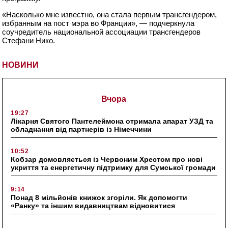
«Насколько мне известно, она стала первым трансгендером,
избранным на пост мэра во Франции», — подчеркнула
соучредитель национальной ассоциации трансгендеров
Стефани Нико.
НОВИНИ
Вчора
19:27
Лікарня Святого Пантелеймона отримала апарат УЗД та
обладнання від партнерів із Німеччини
10:52
Кобзар домовляється із Червоним Хрестом про нові
укриття та енергетичну підтримку для Сумської громади
9:14
Понад 8 мільйонів книжок згоріли. Як допомогти
«Ранку» та іншим видавництвам відновитися