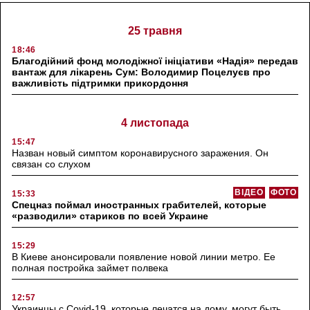
25 травня
18:46
Благодійний фонд молодіжної ініціативи «Надія» передав
вантаж для лікарень Сум: Володимир Поцелуєв про
важливість підтримки прикордоння
4 листопада
15:47
Назван новый симптом коронавирусного заражения. Он
связан со слухом
ВІДЕО
ФОТО
15:33
Спецназ поймал иностранных грабителей, которые
«разводили» стариков по всей Украине
15:29
В Киеве анонсировали появление новой линии метро. Ее
полная постройка займет полвека
12:57
Украинцы с Covid-19, которые лечатся на дому, могут быть