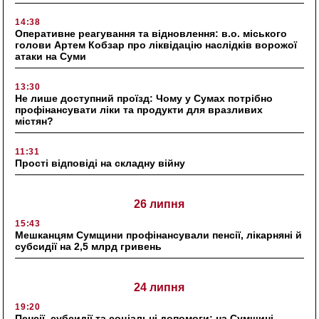
14:38
Оперативне реагування та відновлення: в.о. міського
голови Артем Кобзар про ліквідацію наслідків ворожої
атаки на Суми
13:30
Не лише доступний проїзд: Чому у Сумах потрібно
профінансувати ліки та продукти для вразливих
містян?
11:31
Прості відповіді на складну війну
26 липня
15:43
Мешканцям Сумщини профінансували пенсії, лікарняні й
субсидії на 2,5 млрд гривень
24 липня
19:20
Пенсії, субсидії та соціальні допомоги: на Сумщині