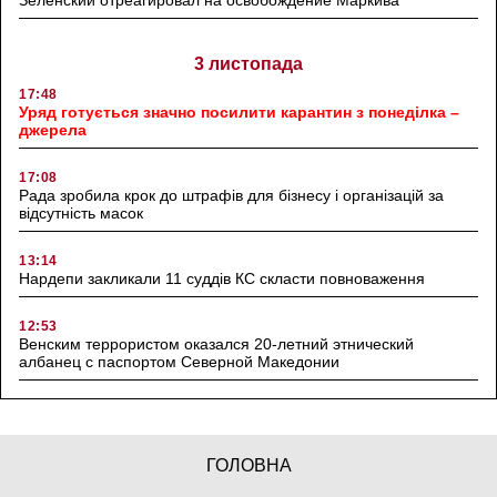
Зеленский отреагировал на освобождение Маркива
3 листопада
17:48
Уряд готується значно посилити карантин з понеділка –
джерела
17:08
Рада зробила крок до штрафів для бізнесу і організацій за
відсутність масок
13:14
Нардепи закликали 11 суддів КС скласти повноваження
12:53
Венским террористом оказался 20-летний этнический
албанец с паспортом Северной Македонии
ГОЛОВНА