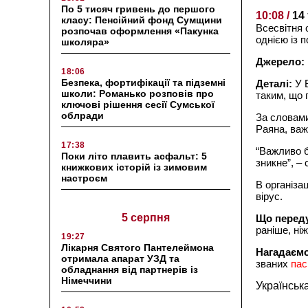
По 5 тисяч гривень до першого
10:08 /
14
класу: Пенсійний фонд Сумщини
Всесвітня 
розпочав оформлення «Пакунка
однією із 
школяра»
Джерело:
18:06
Безпека, фортифікації та підземні
Деталі:
У 
школи: Романько розповів про
таким, що 
ключові рішення сесії Сумської
облради
За словами
Раяна, важ
17:38
“Важливо б
Поки літо плавить асфальт: 5
зникне”, –
книжкових історій із зимовим
настроєм
В організа
вірус.
5 серпня
Що перед
раніше, ніж
19:27
Лікарня Святого Пантелеймона
Нагадаєм
отримала апарат УЗД та
званих
пас
обладнання від партнерів із
Німеччини
Українськ