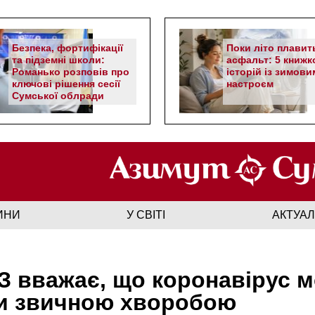
Безпека, фортифікації
Поки літо плавит
та підземні школи:
асфальт: 5 книжк
Романько розповів про
історій із зимови
ключові рішення сесії
настроєм
Сумської облради
ИНИ
У СВІТІ
АКТУА
 вважає, що коронавірус 
и звичною хворобою