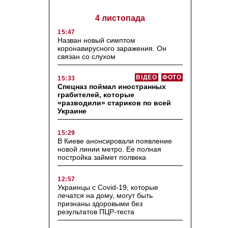
4 листопада
15:47
Назван новый симптом
коронавирусного заражения. Он
связан со слухом
ВІДЕО
ФОТО
15:33
Спецназ поймал иностранных
грабителей, которые
«разводили» стариков по всей
Украине
15:29
В Киеве анонсировали появление
новой линии метро. Ее полная
постройка займет полвека
12:57
Украинцы с Covid-19, которые
лечатся на дому, могут быть
признаны здоровыми без
результатов ПЦР-теста