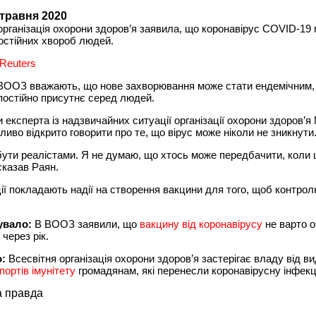
 травня 2020
організація охорони здоров’я заявила, що коронавірус COVID-19
постійних хвороб людей.
Reuters
ВООЗ вважають, що нове захворювання може стати ендемічним,
постійно присутнє серед людей.
 експерта із надзвичайних ситуації організації охорони здоров’я
ливо відкрито говорити про те, що вірус може ніколи не зникнути
ути реалістами. Я не думаю, що хтось може передбачити, коли 
 сказав Раян.
ції покладають надії на створення вакцини для того, щоб контро
увало:
В ВООЗ заявили, що
вакцину від коронавірусу
не варто о
 через рік.
о:
Всесвітня організація охорони здоров’я застерігає владу від ви
портів імунітету
громадянам, які перенесли коронавірусну інфекц
а правда