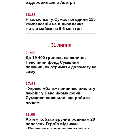
оздоровилася в Австрії
18:28
Ніколаєнко: у Сумах погодили 115
компенсацій на відновлення
житла майже на 6,6 млн грн
31 липня
21:00
До 19 400 гривень на паливо:
Пенсійний фонд Сумщини
пояснив, як отримати допомогу на
зиму
17:51
«Укрексімбанк» припиняє виплату
пенсій: у Пенсійному фонді
Сумщини пояснили, що робити
людям
11:00
Артем Кобзар вручив родинам 20
полеглих Героїв відзнаки
«Почесного громадянина міста