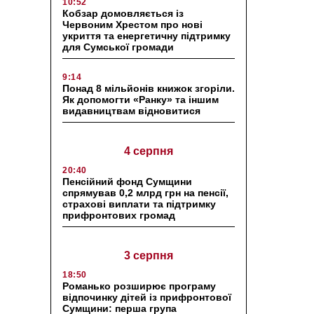
10:52
Кобзар домовляється із
Червоним Хрестом про нові
укриття та енергетичну підтримку
для Сумської громади
9:14
Понад 8 мільйонів книжок згоріли.
Як допомогти «Ранку» та іншим
видавництвам відновитися
4 серпня
20:40
Пенсійний фонд Сумщини
спрямував 0,2 млрд грн на пенсії,
страхові виплати та підтримку
прифронтових громад
3 серпня
18:50
Романько розширює програму
відпочинку дітей із прифронтової
Сумщини: перша група