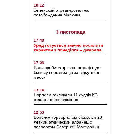
10:12
Зеленский отреагировал на
освобождение Маркива
3 листопада
17:48
Уряд готується значно посилити
карантин з понеділка – джерела
17:08
Рада зробила крок до штрафів для
бізнесу і організацій за відсутність
масок
13:14
Нардепи закликали 11 суддів КС
скласти повноваження
12:53
Венским террористом оказался 20-
летний этнический албанец с
паспортом Северной Македонии