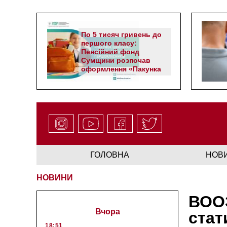
По 5 тисяч гривень до
першого класу:
Пенсійний фонд
Сумщини розпочав
оформлення «Пакунка
школяра»
ГОЛОВНА
НОВ
НОВИНИ
ВООЗ
Вчора
стат
18:51