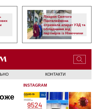
ь
Лікарня Святого
ових
Пантелеймона
м
отримала апарат УЗД та
обладнання від
партнерів із Німеччини
ЛЬНО
КОНТАКТИ
INSTAGRAM
може