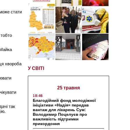
 може стати
 тобто
 Майка
.
ця хвороба
У СВІТІ
лювати
25 травня
чікувати
18:46
Благодійний фонд молодіжної
ініціативи «Надія» передав
дачі так
вантаж для лікарень Сум:
ію.
Володимир Поцелуєв про
важливість підтримки
прикордоння