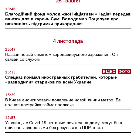
25 травня
18:46
Благодійний фонд молодіжної ініціативи «Надія» передав
вантаж для лікарень Сум: Володимир Поцелуєв про
важливість підтримки прикордоння
4 листопада
15:47
Назван новый симптом коронавирусного заражения. Он
связан со слухом
ВІДЕО
ФОТО
15:33
Спецназ поймал иностранных грабителей, которые
«разводили» стариков по всей Украине
15:29
В Киеве анонсировали появление новой линии метро. Ее
полная постройка займет полвека
12:57
Украинцы с Covid-19, которые лечатся на дому, могут быть
признаны здоровыми без результатов ПЦР-теста