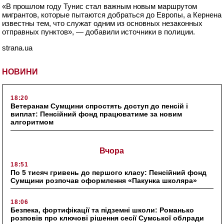
«В прошлом году Тунис стал важным новым маршрутом
мигрантов, которые пытаются добраться до Европы, а Кернена
известны тем, что служат одним из основных незаконных
отправных пунктов», — добавили источники в полиции.
strana.ua
НОВИНИ
18:20
Ветеранам Сумщини спростять доступ до пенсій і
виплат: Пенсійний фонд працюватиме за новим
алгоритмом
Вчора
18:51
По 5 тисяч гривень до першого класу: Пенсійний фонд
Сумщини розпочав оформлення «Пакунка школяра»
18:06
Безпека, фортифікації та підземні школи: Романько
розповів про ключові рішення сесії Сумської облради