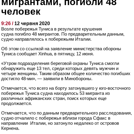
мигрантами, погибли 48
человек
9:26 /
12 червня 2020
Возле побережья Туниса в результате крушения
судна погибло 48 мигрантов. По предварительным данным,
судно направлялось к побережьям Италии.
Об этом со ссылкой на заявление министерства обороны
Туниса сообщает Xinhua, в пятницу, 12 июня.
«Утром подразделения береговой охраны Туниса смогли
обнаружить еще 13 тел, среди которых девять мужчин и
четыре женщины. Таким образом общее количество погибших
достигло 48-ми», — заявили в Минобороны.
Отмечается, что всего на борту затонувшего у юго-восточного
побережья Туниса судна находилось 53 мигранта из
различных африканских стран, поиск которых еще
продолжается.
Отмечается, что по данным предварительного расследования,
судно отчалило с побережья вблизи города Сфакс в
направлении Италии, но затонуло недалеко от островов
Кернена.