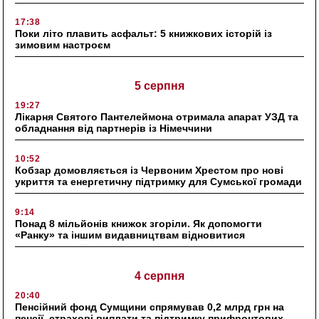
17:38
Поки літо плавить асфальт: 5 книжкових історій із
зимовим настроєм
5 серпня
19:27
Лікарня Святого Пантелеймона отримала апарат УЗД та
обладнання від партнерів із Німеччини
10:52
Кобзар домовляється із Червоним Хрестом про нові
укриття та енергетичну підтримку для Сумської громади
9:14
Понад 8 мільйонів книжок згоріли. Як допомогти
«Ранку» та іншим видавництвам відновитися
4 серпня
20:40
Пенсійний фонд Сумщини спрямував 0,2 млрд грн на
пенсії, страхові виплати та підтримку прифронтових