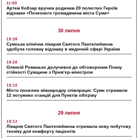
11:00
Артем Кобзар вручив родинам 20 полеглих Героїв
відзнаки «Почесного громадянина міста Суми»
30 липня
19:38
Сумська клінічна лікарня Святого Пантелеймона
здобула головну відзнаку в медичній сфері України
18:28
Олексій Романько долучився до обговорення Плану
стійкості Сумщини з Прем’єр-міністром
18:10
Місто посилює міжнародну співпрацю: Суми отримали
12 потужних станцій для Пунктів обігріву
29 липня
18:12
Лікарня Святого Пантелеймона отримала нову побутову
техніку для комфорту пацієнтів