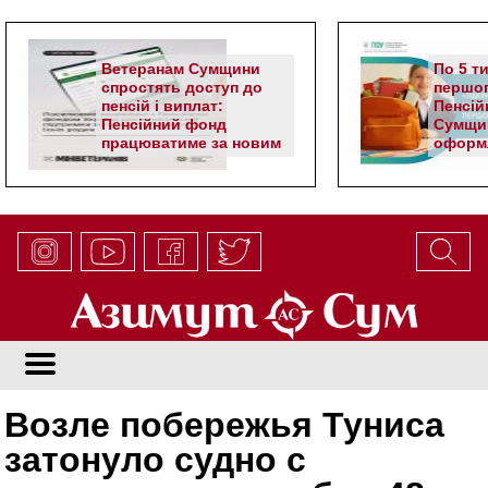
Ветеранам Сумщини
По 5 т
спростять доступ до
першог
пенсій і виплат:
Пенсій
Пенсійний фонд
Сумщи
працюватиме за новим
оформл
алгоритмом
школя
Возле побережья Туниса
затонуло судно с