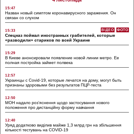
15:47
Назван новый симптом коронавирусного заражения. Он
связан со слухом
ВІДЕО
ФОТО
15:33
Спецназ поймал иностранных грабителей, которые
«разводили» стариков по всей Украине
15:29
В Киеве анонсировали появление новой линии метро. Ее
полная постройка займет полвека
12:57
Украинцы с Covid-19, которые лечатся на дому, могут быть
признаны здоровыми без результатов ПЦР-теста
12:50
МОН надало роз’яснення щодо застосування нового
положення про дистанційну форму навчання
12:40
Уряд додатково виділив майже 1,3 млрд грн на збільшення
кількості тестувань на COVID-19