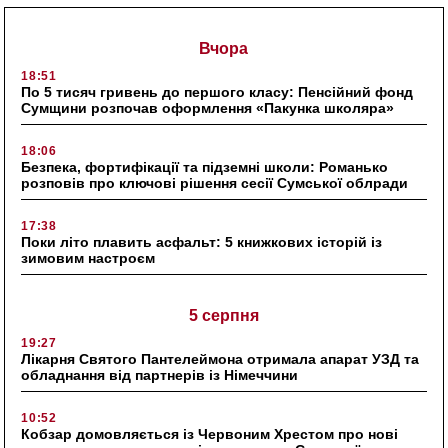
Вчора
18:51
По 5 тисяч гривень до першого класу: Пенсійний фонд
Сумщини розпочав оформлення «Пакунка школяра»
18:06
Безпека, фортифікації та підземні школи: Романько
розповів про ключові рішення сесії Сумської облради
17:38
Поки літо плавить асфальт: 5 книжкових історій із
зимовим настроєм
5 серпня
19:27
Лікарня Святого Пантелеймона отримала апарат УЗД та
обладнання від партнерів із Німеччини
10:52
Кобзар домовляється із Червоним Хрестом про нові