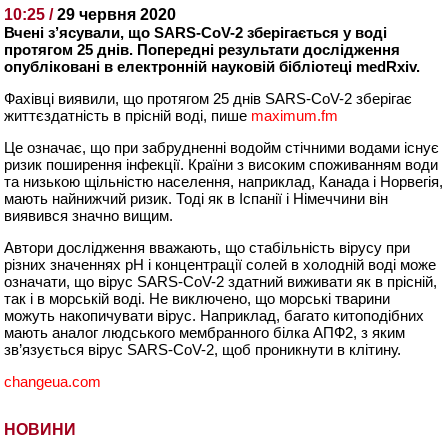
10:25 /
29 червня 2020
Вчені з’ясували, що SARS-CoV-2 зберігається у воді
протягом 25 днів. Попередні результати дослідження
опубліковані в електронній науковій бібліотеці medRxiv.
Фахівці виявили, що протягом 25 днів SARS-CoV-2 зберігає
життєздатність в прісній воді, пише
maximum.fm
Це означає, що при забрудненні водойм стічними водами існує
ризик поширення інфекції. Країни з високим споживанням води
та низькою щільністю населення, наприклад, Канада і Норвегія,
мають найнижчий ризик. Тоді як в Іспанії і Німеччини він
виявився значно вищим.
Автори дослідження вважають, що стабільність вірусу при
різних значеннях рН і концентрації солей в холодній воді може
означати, що вірус SARS-CoV-2 здатний виживати як в прісній,
так і в морській воді. Не виключено, що морські тварини
можуть накопичувати вірус. Наприклад, багато китоподібних
мають аналог людського мембранного білка АПФ2, з яким
зв’язується вірус SARS-CoV-2, щоб проникнути в клітину.
changeua.com
НОВИНИ