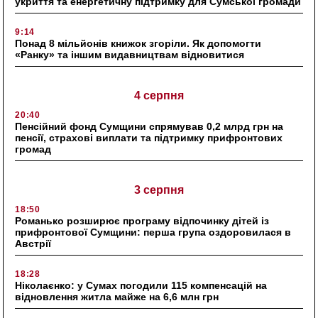
укриття та енергетичну підтримку для Сумської громади
9:14
Понад 8 мільйонів книжок згоріли. Як допомогти
«Ранку» та іншим видавництвам відновитися
4 серпня
20:40
Пенсійний фонд Сумщини спрямував 0,2 млрд грн на
пенсії, страхові виплати та підтримку прифронтових
громад
3 серпня
18:50
Романько розширює програму відпочинку дітей із
прифронтової Сумщини: перша група оздоровилася в
Австрії
18:28
Ніколаєнко: у Сумах погодили 115 компенсацій на
відновлення житла майже на 6,6 млн грн