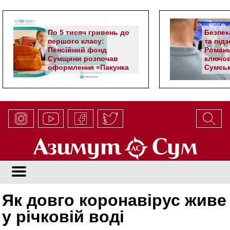
По 5 тисяч гривень до
Безпек
першого класу:
та під
Пенсійний фонд
Романь
Сумщини розпочав
ключов
оформлення «Пакунка
Сумськ
школяра»
Як довго коронавірус живе
у річковій воді