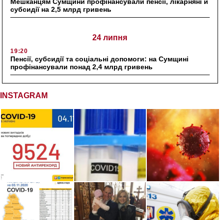
Мешканцям Сумщини профінансували пенсії, лікарняні й
субсидії на 2,5 млрд гривень
24 липня
19:20
Пенсії, субсидії та соціальні допомоги: на Сумщині
профінансували понад 2,4 млрд гривень
INSTAGRAM