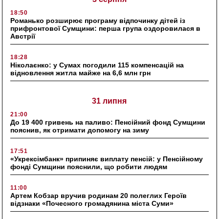
18:50
Романько розширює програму відпочинку дітей із
прифронтової Сумщини: перша група оздоровилася в
Австрії
18:28
Ніколаєнко: у Сумах погодили 115 компенсацій на
відновлення житла майже на 6,6 млн грн
31 липня
21:00
До 19 400 гривень на паливо: Пенсійний фонд Сумщини
пояснив, як отримати допомогу на зиму
17:51
«Укрексімбанк» припиняє виплату пенсій: у Пенсійному
фонді Сумщини пояснили, що робити людям
11:00
Артем Кобзар вручив родинам 20 полеглих Героїв
відзнаки «Почесного громадянина міста Суми»