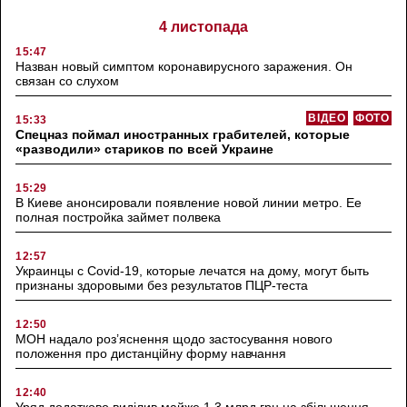
4 листопада
15:47
Назван новый симптом коронавирусного заражения. Он
связан со слухом
ВІДЕО
ФОТО
15:33
Спецназ поймал иностранных грабителей, которые
«разводили» стариков по всей Украине
15:29
В Киеве анонсировали появление новой линии метро. Ее
полная постройка займет полвека
12:57
Украинцы с Covid-19, которые лечатся на дому, могут быть
признаны здоровыми без результатов ПЦР-теста
12:50
МОН надало роз’яснення щодо застосування нового
положення про дистанційну форму навчання
12:40
Уряд додатково виділив майже 1,3 млрд грн на збільшення