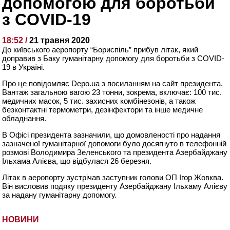
допомогою для боротьби
з COVID-19
18:52 /
21 травня 2020
До київського аеропорту “Бориспіль” прибув літак, який
доправив з Баку гуманітарну допомогу для боротьби з COVID-
19 в Україні.
Про це повідомляє Depo.ua з посиланням на сайт президента.
Вантаж загальною вагою 23 тонни, зокрема, включає: 100 тис.
медичних масок, 5 тис. захисних комбінезонів, а також
безконтактні термометри, дезінфектори та інше медичне
обладнання.
В Офісі президента зазначили, що домовленості про надання
зазначеної гуманітарної допомоги було досягнуто в телефонній
розмові Володимира Зеленського та президента Азербайджану
Ільхама Алієва, що відбулася 26 березня.
Літак в аеропорту зустрічав заступник голови ОП Ігор Жовква.
Він висловив подяку президенту Азербайджану Ільхаму Алієву
за надану гуманітарну допомогу.
НОВИНИ