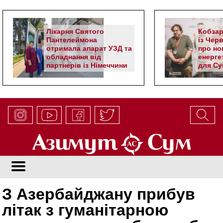
Лікарня Святого
Кобзар
Пантелеймона
із Чер
отримала апарат УЗД та
про но
обладнання від
енерге
партнерів із Німеччини
для Су
З Азербайджану прибув
літак з гуманітарною