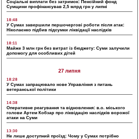
Соціальні виплати без затримок: Пенсійний фонд
Сумщини профінансував 2,5 млрд грн у липні
18:48
У Сумах завершили першочергові роботи після атак:
Ніколаєнко підбив підсумки ліквідації наслідків
18:11
Майже 3 млн грн без витрат із бюджету: Суми залучили
допомогу для особливих дітей
27 липня
18:28
У Сумах запрацювало нове Управління з питань
ветеранської політики
14:38
Оперативне реагування та відновлення: в.о. міського
голови Артем Кобзар про ліквідацію наслідків ворожої
атаки на Суми
13:30
Не лише доступний проїзд: Чому у Сумах потрібно