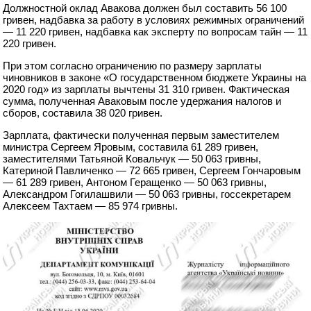
Должностной оклад Авакова должен был составить 56 100
гривен, надбавка за работу в условиях режимных ограничений
— 11 220 гривен, надбавка как эксперту по вопросам тайн — 11
220 гривен.
При этом согласно ограничению по размеру зарплаты
чиновников в законе «О государственном бюджете Украины на
2020 год» из зарплаты вычтены 31 310 гривен. Фактическая
сумма, полученная Аваковым после удержания налогов и
сборов, составила 38 020 гривен.
Зарплата, фактически полученная первым заместителем
министра Сергеем Яровым, составила 61 289 гривен,
заместителями Татьяной Ковальчук — 50 063 гривны,
Катериной Павличенко — 72 665 гривен, Сергеем Гончаровым
— 61 289 гривен, Антоном Геращенко — 50 063 гривны,
Александром Гогилашвили — 50 063 гривны, госсекретарем
Алексеем Тахтаем — 85 974 гривны.