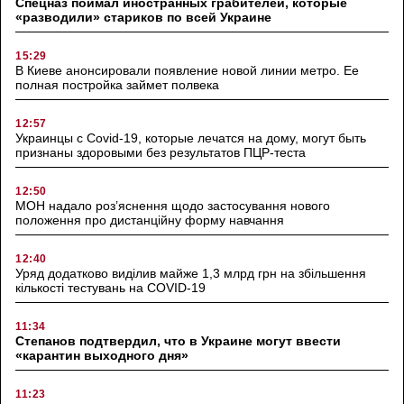
Спецназ поймал иностранных грабителей, которые
«разводили» стариков по всей Украине
15:29
В Киеве анонсировали появление новой линии метро. Ее
полная постройка займет полвека
12:57
Украинцы с Covid-19, которые лечатся на дому, могут быть
признаны здоровыми без результатов ПЦР-теста
12:50
МОН надало роз’яснення щодо застосування нового
положення про дистанційну форму навчання
12:40
Уряд додатково виділив майже 1,3 млрд грн на збільшення
кількості тестувань на COVID-19
11:34
Степанов подтвердил, что в Украине могут ввести
«карантин выходного дня»
11:23