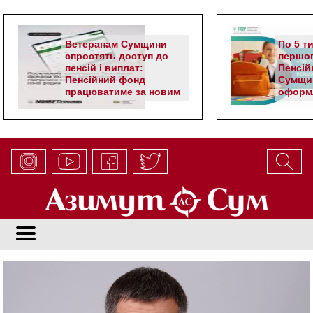
Ветеранам Сумщини
По 5 т
спростять доступ до
першог
пенсій і виплат:
Пенсій
Пенсійний фонд
Сумщи
працюватиме за новим
оформл
алгоритмом
школя