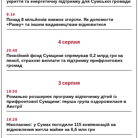
укриття та енергетичну підтримку для Сумської громади
9:14
Понад 8 мільйонів книжок згоріли. Як допомогти
«Ранку» та іншим видавництвам відновитися
4 серпня
20:40
Пенсійний фонд Сумщини спрямував 0,2 млрд грн на
пенсії, страхові виплати та підтримку прифронтових
громад
3 серпня
18:50
Романько розширює програму відпочинку дітей із
прифронтової Сумщини: перша група оздоровилася в
Австрії
18:28
Ніколаєнко: у Сумах погодили 115 компенсацій на
відновлення житла майже на 6,6 млн грн