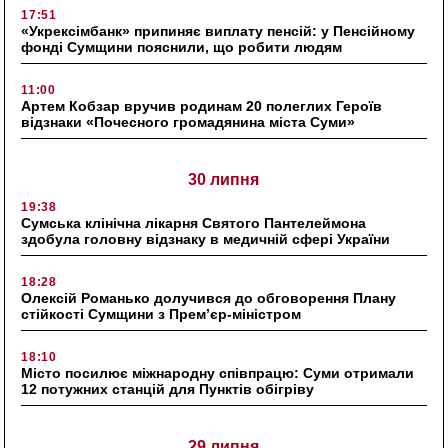
17:51
«Укрексімбанк» припиняє виплату пенсій: у Пенсійному
фонді Сумщини пояснили, що робити людям
11:00
Артем Кобзар вручив родинам 20 полеглих Героїв
відзнаки «Почесного громадянина міста Суми»
30 липня
19:38
Сумська клінічна лікарня Святого Пантелеймона
здобула головну відзнаку в медичній сфері України
18:28
Олексій Романько долучився до обговорення Плану
стійкості Сумщини з Прем’єр-міністром
18:10
Місто посилює міжнародну співпрацю: Суми отримали
12 потужних станцій для Пунктів обігріву
29 липня