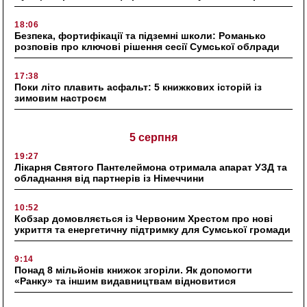
18:06
Безпека, фортифікації та підземні школи: Романько
розповів про ключові рішення сесії Сумської облради
17:38
Поки літо плавить асфальт: 5 книжкових історій із
зимовим настроєм
5 серпня
19:27
Лікарня Святого Пантелеймона отримала апарат УЗД та
обладнання від партнерів із Німеччини
10:52
Кобзар домовляється із Червоним Хрестом про нові
укриття та енергетичну підтримку для Сумської громади
9:14
Понад 8 мільйонів книжок згоріли. Як допомогти
«Ранку» та іншим видавництвам відновитися