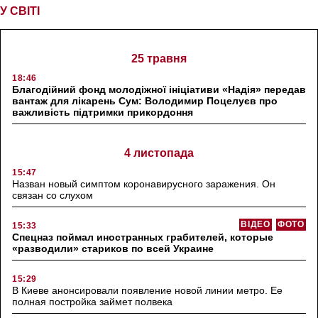
У СВІТІ
25 травня
18:46
Благодійний фонд молодіжної ініціативи «Надія» передав
вантаж для лікарень Сум: Володимир Поцелуєв про
важливість підтримки прикордоння
4 листопада
15:47
Назван новый симптом коронавирусного заражения. Он
связан со слухом
ВІДЕО
ФОТО
15:33
Спецназ поймал иностранных грабителей, которые
«разводили» стариков по всей Украине
15:29
В Киеве анонсировали появление новой линии метро. Ее
полная постройка займет полвека