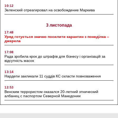
10:12
Зеленский отреагировал на освобождение Маркива
3 листопада
17:48
Уряд готується значно посилити карантин з понеділка –
джерела
17:08
Рада зробила крок до штрафів для бізнесу і організацій за
відсутність масок
13:14
Нардепи закликали 11 суддів КС скласти повноваження
12:53
Венским террористом оказался 20-летний этнический
албанец с паспортом Северной Македонии