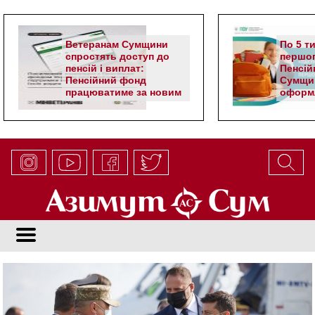
Ветеранам Сумщини
По 5 т
спростять доступ до
першог
пенсій і виплат:
Пенсій
Пенсійний фонд
Сумщи
працюватиме за новим
оформл
алгоритмом
школя