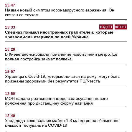
15:47
Назван новый симптом коронавирусного заражения. Он
связан со слухом
ВІДЕО
ФОТО
15:33
Спецназ поймал иностранных грабителей, которые
«разводили» стариков по всей Украине
15:29
В Киеве анонсировали появление новой линии метро. Ее
полная постройка займет полвека
12:57
Украинцы с Covid-19, которые лечатся на дому, могут быть
признаны здоровыми без результатов ПЦР-теста
12:50
МОН надало роз’яснення щодо застосування нового
положення про дистанційну форму навчання
12:40
Уряд додатково виділив майже 1,3 млрд грн на збільшення
кількості тестувань на COVID-19