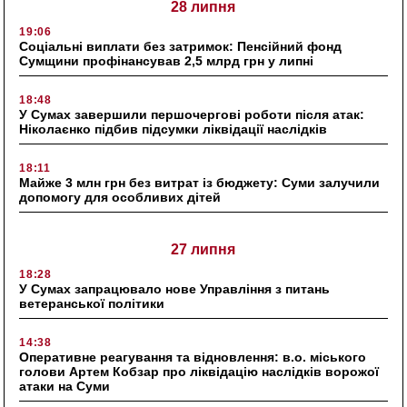
28 липня
19:06
Соціальні виплати без затримок: Пенсійний фонд
Сумщини профінансував 2,5 млрд грн у липні
18:48
У Сумах завершили першочергові роботи після атак:
Ніколаєнко підбив підсумки ліквідації наслідків
18:11
Майже 3 млн грн без витрат із бюджету: Суми залучили
допомогу для особливих дітей
27 липня
18:28
У Сумах запрацювало нове Управління з питань
ветеранської політики
14:38
Оперативне реагування та відновлення: в.о. міського
голови Артем Кобзар про ліквідацію наслідків ворожої
атаки на Суми