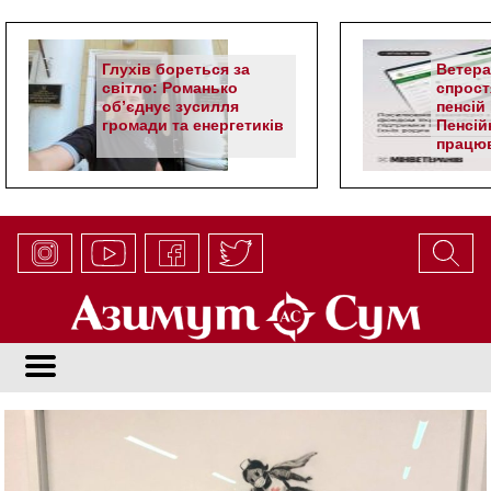
Глухів бореться за
Ветер
світло: Романько
спрост
об’єднує зусилля
пенсій 
громади та енергетиків
Пенсій
працюв
алгор