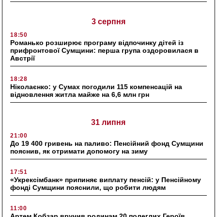
3 серпня
18:50
Романько розширює програму відпочинку дітей із
прифронтової Сумщини: перша група оздоровилася в
Австрії
18:28
Ніколаєнко: у Сумах погодили 115 компенсацій на
відновлення житла майже на 6,6 млн грн
31 липня
21:00
До 19 400 гривень на паливо: Пенсійний фонд Сумщини
пояснив, як отримати допомогу на зиму
17:51
«Укрексімбанк» припиняє виплату пенсій: у Пенсійному
фонді Сумщини пояснили, що робити людям
11:00
Артем Кобзар вручив родинам 20 полеглих Героїв