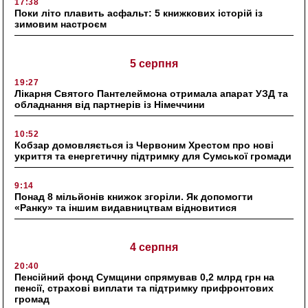
17:38
Поки літо плавить асфальт: 5 книжкових історій із
зимовим настроєм
5 серпня
19:27
Лікарня Святого Пантелеймона отримала апарат УЗД та
обладнання від партнерів із Німеччини
10:52
Кобзар домовляється із Червоним Хрестом про нові
укриття та енергетичну підтримку для Сумської громади
9:14
Понад 8 мільйонів книжок згоріли. Як допомогти
«Ранку» та іншим видавництвам відновитися
4 серпня
20:40
Пенсійний фонд Сумщини спрямував 0,2 млрд грн на
пенсії, страхові виплати та підтримку прифронтових
громад