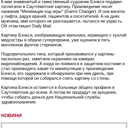
6 мая знаменитый и таинственный художник Бэнкси подарил
госпиталю в Саутгемптоне картину. Произведение носит
название “Меняющие код игры” (Game Changer). И она висела
у лифта, радуя врачей, пациентов и посетителей. А на днях
мужчина, имя которого не разглашается, пытался ее украсть.
Об этом пишет Daily Mail.
Картину Бэнкси, изображающую мальчика, играющего с куклой
медсестры в образе супергероини, уже оценили в пять
миллионов фунтов стерлингов.
Подозрительного типа, который прохаживался у картины
несколько раз, заметили охранники на камерах
видеонаблюдения. А когда он появился в защитном костюме и
стал производить какие-то манипуляции у произведения
Бэнкси, его задержали и обнаружили при нем дрель, при
помощи которой он собирался снять картину со стены.
Картина Бэнкси останется в больнице общего профиля в
Саутгемптоне до осени. А потом ее продадут на аукционе,
чтобы собрать деньги для Национальной службы
здравоохранения.
НОВИНИ