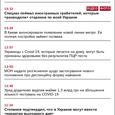
ВІДЕО
ФОТО
15:33
Спецназ поймал иностранных грабителей, которые
«разводили» стариков по всей Украине
15:29
В Киеве анонсировали появление новой линии метро. Ее
полная постройка займет полвека
12:57
Украинцы с Covid-19, которые лечатся на дому, могут быть
признаны здоровыми без результатов ПЦР-теста
12:50
МОН надало роз’яснення щодо застосування нового
положення про дистанційну форму навчання
12:40
Уряд додатково виділив майже 1,3 млрд грн на збільшення
кількості тестувань на COVID-19
11:34
Степанов подтвердил, что в Украине могут ввести
«карантин выходного дня»