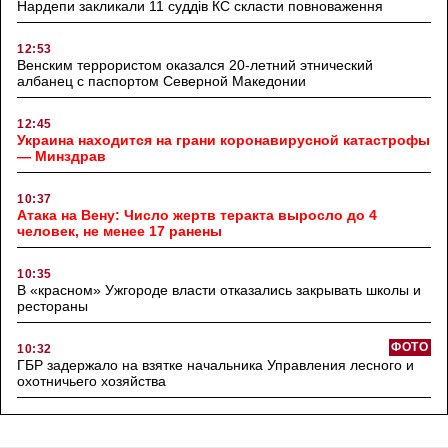
Нардепи закликали 11 суддів КС скласти повноваження
12:53
Венским террористом оказался 20-летний этнический
албанец с паспортом Северной Македонии
12:45
Украина находится на грани коронавирусной катастрофы
— Минздрав
10:37
Атака на Вену: Число жертв теракта выросло до 4
человек, не менее 17 ранены
10:35
В «красном» Ужгороде власти отказались закрывать школы и
рестораны
ФОТО
10:32
ГБР задержало на взятке начальника Управления лесного и
охотничьего хозяйства