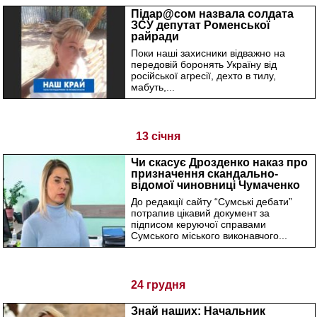
Підар@сом назвала солдата
ЗСУ депутат Роменської
райради
Поки наші захисники відважно на
передовій боронять Україну від
російської агресії, дехто в тилу,
мабуть,...
13 січня
Чи скасує Дрозденко наказ про
призначення скандально-
відомої чиновниці Чумаченко
керівником...
До редакції сайту “Сумські дебати”
потрапив цікавий документ за
підписом керуючої справами
Сумського міського виконавчого...
24 грудня
Знай наших: Начальник