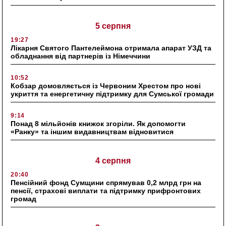
5 серпня
19:27
Лікарня Святого Пантелеймона отримала апарат УЗД та
обладнання від партнерів із Німеччини
10:52
Кобзар домовляється із Червоним Хрестом про нові
укриття та енергетичну підтримку для Сумської громади
9:14
Понад 8 мільйонів книжок згоріли. Як допомогти
«Ранку» та іншим видавництвам відновитися
4 серпня
20:40
Пенсійний фонд Сумщини спрямував 0,2 млрд грн на
пенсії, страхові виплати та підтримку прифронтових
громад