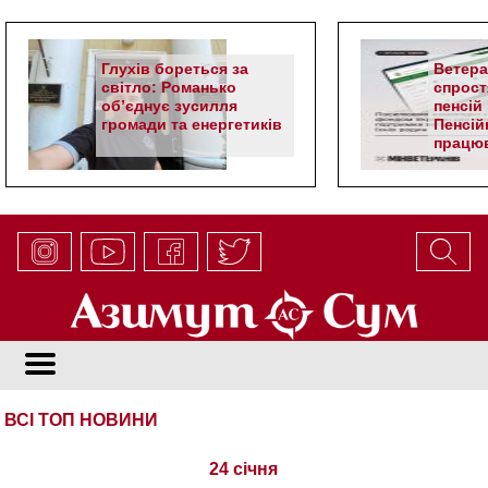
Глухів бореться за
Ветер
світло: Романько
спрост
об’єднує зусилля
пенсій 
громади та енергетиків
Пенсій
працюв
алгор
ВСІ ТОП НОВИНИ
24 січня