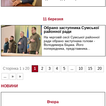
11 березня
Обрано заступника Сумської
районної ради
На черговій сесії Сумської районної
ради обрано заступника голови -
Володимира Біцака. Його
попередника, представника...
1
2
3
4
5
...
10
15
20
Сторiнка 1 з 20
...
»
»
НОВИНИ
Вчора