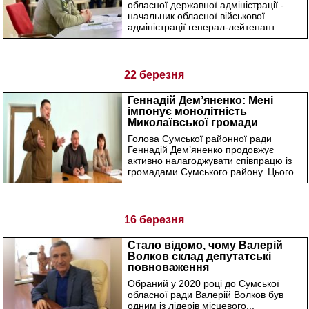
обласної державної адміністрації -
начальник обласної військової
адміністрації генерал-лейтенант
Володимир Артюх сьогодні,...
22 березня
Геннадій Дем’яненко: Мені
імпонує монолітність
Миколаївської громади
Голова Сумської районної ради
Геннадій Дем’яненко продовжує
активно налагоджувати співпрацю із
громадами Сумського району. Цього...
16 березня
Стало відомо, чому Валерій
Волков склад депутатські
повноваження
Обраний у 2020 році до Сумської
обласної ради Валерій Волков був
одним із лідерів місцевого...