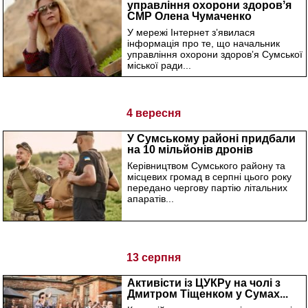
управління охорони здоровʼя
СМР Олена Чумаченко
задекларувала...
У мережі Інтернет зʼявилася
інформація про те, що начальник
управління охорони здоровʼя Сумської
міської ради...
4 вересня
У Сумському районі придбали
на 10 мільйонів дронів
Керівництвом Сумського району та
місцевих громад в серпні цього року
передано чергову партію літальних
апаратів...
13 серпня
Активісти із ЦУКРу на чолі з
Дмитром Тіщенком у Сумах...