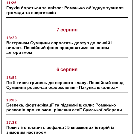
11:26
Глухів бореться за світло: Романько об’єднує зусилля
громади та енергетиків
7 серпня
18:20
Ветеранам Сумщини спростять доступ до пенсій і
виплат: Пенсійний фонд працюватиме за новим
алгоритмом
6 серпня
18:51
По 5 тисяч гривень до першого класу: Пенсійний фонд
Сумщини розпочав оформлення «Пакунка школяра»
18:06
Безпека, фортифікації та підземні школи: Романько
розповів про ключові рішення сесії Сумської облради
17:38
Поки літо плавить асфальт: 5 книжкових історій із
зимовим настроєм