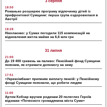
3 серпня
18:50
Романько розширює програму відпочинку дітей із
прифронтової Сумщини: перша група оздоровилася в
Австрії
18:28
Ніколаєнко: у Сумах погодили 115 компенсацій на
відновлення житла майже на 6,6 млн грн
31 липня
21:00
До 19 400 гривень на паливо: Пенсійний фонд Сумщини
пояснив, як отримати допомогу на зиму
17:51
«Укрексімбанк» припиняє виплату пенсій: у Пенсійному
фонді Сумщини пояснили, що робити людям
11:00
Артем Кобзар вручив родинам 20 полеглих Героїв
відзнаки «Почесного громадянина міста Суми»